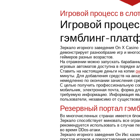
Игровой процесс в сло
Игровой процес
гэмблинг-плат
Зеркало игорного заведения On X Casino 
демонстрирует разнообразие игр и много
геймеров разных возрастов.
На отражении можно запускать барабанн
игровых автоматов доступна в порядке ал
Ставить на настоящие деньги на копии
он
минуты. Для добавления средств на акк
немедленно по окончании зачисления сре
С целью получить профессиональную сов
мобильник, электронная почта, форма дл
требуемую информацию. Информация явля
пользователи, независимо от существова
Резервный портал гэм
Во многочисленных странах имеется блок
Зеркало способствует миновать все огра
рекомендуется использовать в случае пе
во время DDos-атаки.
Зеркало игорного заведения Он Икс кази
простоя игроков и предоставления кругл