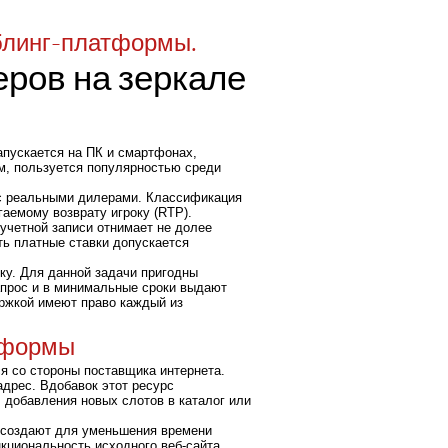
мблинг-платформы.
ров на зеркале
запускается на ПК и смартфонах,
м, пользуется популярностью среди
 с реальными дилерами. Классификация
гаемому возврату игроку (RTP).
 учетной записи отнимает не долее
ь платные ставки допускается
у. Для данной задачи пригодны
апрос и в минимальные сроки выдают
ржкой имеют право каждый из
атформы
ся со стороны поставщика интернета.
адрес. Вдобавок этот ресурс
, добавления новых слотов в каталог или
ё создают для уменьшения времени
кциональность исходного веб-сайта.