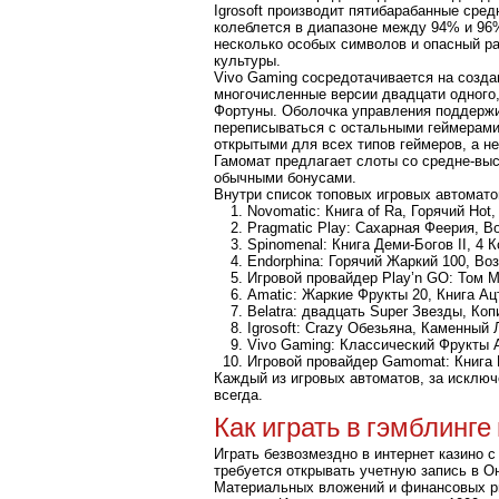
Igrosoft производит пятибарабанные сре
колеблется в диапазоне между 94% и 96
несколько особых символов и опасный р
культуры.
Vivo Gaming сосредотачивается на созда
многочисленные версии двадцати одного,
Фортуны. Оболочка управления поддержи
переписываться с остальными геймерами
открытыми для всех типов геймеров, а н
Гамомат предлагает слоты со средне-вы
обычными бонусами.
Внутри список топовых игровых автомат
Novomatic: Книга of Ra, Горячий Ho
Pragmatic Play: Сахарная Феерия, 
Spinomenal: Книга Деми-Богов II, 4 
Endorphina: Горячий Жаркий 100, В
Игровой провайдер Play’n GO: Том 
Amatic: Жаркие Фрукты 20, Книга А
Belatra: двадцать Super Звезды, Ко
Igrosoft: Crazy Обезьяна, Каменный 
Vivo Gaming: Классический Фрукты 
Игровой провайдер Gamomat: Книга Р
Каждый из игровых автоматов, за исключ
всегда.
Как играть в гэмблинге
Играть безвозмездно в интернет казино 
требуется открывать учетную запись в О
Материальных вложений и финансовых ри