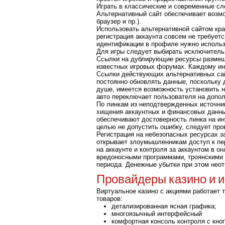
Играть в классические и современные сл
Альтернативный сайт обеспечивает возмо
браузер и пр.).
Использовать альтернативной сайтом кра
регистрация аккаунта совсем не требует
идентификации в профиле нужно использ
Для игры следует выбирать исключитель
Ссылки на дублирующие ресурсы размещаю
известных игровых форумах. Каждому и
Ссылки действующих альтернативных сайт
постоянно обновлять данные, поскольку 
душе, имеется возможность установить н
авто переключает пользователя на допо
По линкам из неподтвержденных источник
хищения аккаунтных и финансовых данны
обеспечивают достоверность линка на и
целью не допустить ошибку, следует пр
Регистрация на небезопасных ресурсах з
открывает злоумышленникам доступ к пе
на аккаунте и контроля за аккаунтом в о
вредоносными программами, троянскими 
периода. Денежные убытки при этом нео
Провайдеры казино и и
Виртуальное казино с акциями работает 
товаров:
детализированная ясная графика;
многоязычный интерфейсный
комфортная консоль контроля с кно