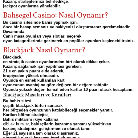
Kazanç stratejilerinizi belirledikçe
,
jackpot oyunlarına yönelebilir.
Bahsegel Casino: Nasıl Oynanır?
Bu casino sitesinde bahis yapmak için
,
önce bir hesap açmanız ve bakiyenizi oluşturmanız gerekmektedir.
Devamında
,
Canlı masa oyunları veya slotları seçerek
,
oyun kategorilerinde gezinerek en popüler oyunları keşfedebilirsiniz.
Blackjack Nasıl Oynanır?
Blackjack
,
en stratejik casino oyunlarından biri olarak dikkat çeker.
Kazanç sağlamak için yapılması gereken
,
21’e en yakın puanı elde ederek
,
krupiyeden yüksek olmasıdır.
Oyunda en esnek kullanılan kart
,
oyuncunun avantajına göre değişen bir değere sahiptir.
Oyunda yüksek değeri temsil eden kartlar 10 puan olarak hesaplanır.
Blackjack Masaları ve Kuralları
Bu bahis sitesi
,
çeşitli blackjack türleri sunarak
,
her bütçeden oyuncunun katılabileceği seçenekler yaratır.
Kartları bölme stratejisi
,
Bahis miktarını ikiye katlama
gibi ek kurallar,
bahisçilerin kazanma şansını yükseltirken
kazanç stratejinizi geliştirmenize olanak tanır.
Eğer 21 sayısına tam olarak ulaşırsanız
,
otomatik olarak kazanan taraf olursunuz