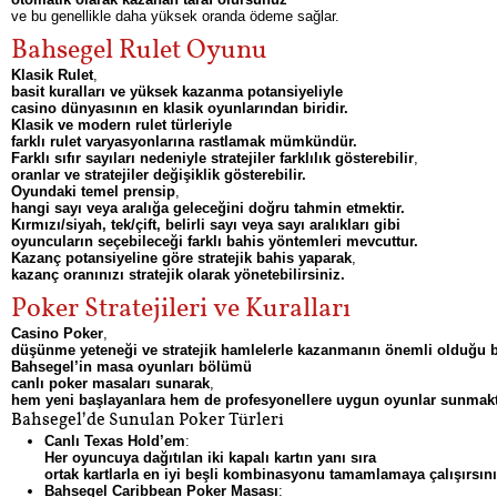
ve bu genellikle daha yüksek oranda ödeme sağlar.
Bahsegel Rulet Oyunu
Klasik Rulet
,
basit kuralları ve yüksek kazanma potansiyeliyle
casino dünyasının en klasik oyunlarından biridir.
Klasik ve modern rulet türleriyle
farklı rulet varyasyonlarına rastlamak mümkündür.
Farklı sıfır sayıları nedeniyle stratejiler farklılık gösterebilir
,
oranlar ve stratejiler değişiklik gösterebilir.
Oyundaki temel prensip
,
hangi sayı veya aralığa geleceğini doğru tahmin etmektir.
Kırmızı/siyah, tek/çift, belirli sayı veya sayı aralıkları gibi
oyuncuların seçebileceği farklı bahis yöntemleri mevcuttur.
Kazanç potansiyeline göre stratejik bahis yaparak
,
kazanç oranınızı stratejik olarak yönetebilirsiniz.
Poker Stratejileri ve Kuralları
Casino Poker
,
düşünme yeteneği ve stratejik hamlelerle kazanmanın önemli olduğu b
Bahsegel’in masa oyunları bölümü
canlı poker masaları sunarak
,
hem yeni başlayanlara hem de profesyonellere uygun oyunlar sunmakt
Bahsegel’de Sunulan Poker Türleri
Canlı Texas Hold’em
:
Her oyuncuya dağıtılan iki kapalı kartın yanı sıra
ortak kartlarla en iyi beşli kombinasyonu tamamlamaya çalışırsını
Bahsegel Caribbean Poker Masası
: