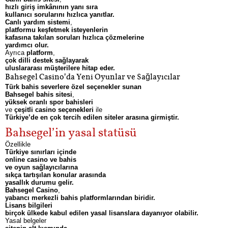
hızlı giriş imkânının yanı sıra
kullanıcı sorularını hızlıca yanıtlar.
Canlı yardım sistemi
,
platformu keşfetmek isteyenlerin
kafasına takılan soruları hızlıca çözmelerine
yardımcı olur.
Ayrıca
platform
,
çok dilli destek sağlayarak
uluslararası müşterilere hitap eder.
Bahsegel Casino’da Yeni Oyunlar ve Sağlayıcılar
Türk bahis severlere özel seçenekler sunan
Bahsegel bahis sitesi
,
yüksek oranlı spor bahisleri
ve
çeşitli casino seçenekleri
ile
Türkiye’de en çok tercih edilen siteler arasına girmiştir.
Bahsegel’in yasal statüsü
Özellikle
Türkiye sınırları içinde
online casino ve bahis
ve oyun sağlayıcılarına
sıkça tartışılan konular arasında
yasallık durumu gelir.
Bahsegel Casino
,
yabancı merkezli bahis platformlarından biridir.
Lisans bilgileri
birçok ülkede kabul edilen yasal lisanslara dayanıyor olabilir.
Yasal belgeler