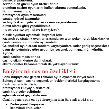
Bahsegel platformu
,
sektörün en güçlü oyun üreticilerinin
premium casino oyunlarını kullanıcılarına sunmaktadır.
Bunun sonucunda
,
profesyonel oyun tasarımları
,
yaratıcı görsel tasarımlar
ve
büyük ikramiyeler sunan casino seçeneklerine
direkt olarak giriş yapabilirsiniz.
En iyi casino oyunları hangileri?
Klasik oyunları oynamak isteyenler için
kazançlı ve stratejik oyunlar arasında yer alan poker, rulet, blackjack v
canlı casino bölümünde oynanabilir.
Geleneksel oyunlardan modern varyasyonlara kadar geniş seçenekler
oyun deneyiminize göre uygun bir seçenek bulmanız mümkündür.
Ayrıca
,
canlı casino masalarında
casino etkinliklerine dahil olarak
ekstra ödüller kazanma fırsatı da yakalayabilirsiniz.
En iyi canlı casino özellikleri
Canlı krupiyelerle gerçek zamanlı oyun oynamak istiyorsanız
,
Bahsegel canlı casino seçenekleri beklentilerinizi karşılayacaktır.
Canlı casino bölümünde,
profesyonel HD yayın sistemleri
canlı krupiyeler eşliğinde
eğlenceli vakit geçirebilirsiniz.
Canlı oyunlarda en iyi deneyim için önemli noktalar
Profesyonel Krupiyeler
:
Deneyimli krupiyeler
,