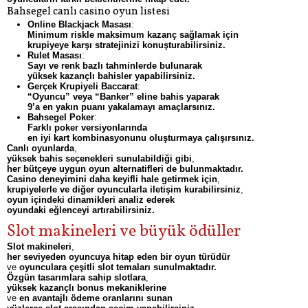
Bahsegel canlı casino oyun listesi
Online Blackjack Masası
:
Minimum riskle maksimum kazanç sağlamak için
krupiyeye karşı stratejinizi konuşturabilirsiniz.
Rulet Masası
:
Sayı ve renk bazlı tahminlerde bulunarak
yüksek kazançlı bahisler yapabilirsiniz.
Gerçek Krupiyeli Baccarat
:
“Oyuncu” veya “Banker” eline bahis yaparak
9’a en yakın puanı yakalamayı amaçlarsınız.
Bahsegel Poker
:
Farklı poker versiyonlarında
en iyi kart kombinasyonunu oluşturmaya çalışırsınız.
Canlı oyunlarda
,
yüksek bahis seçenekleri sunulabildiği gibi
,
her bütçeye uygun oyun alternatifleri de bulunmaktadır.
Casino deneyimini daha keyifli hale getirmek için
,
krupiyelerle ve diğer oyuncularla iletişim kurabilirsiniz
,
oyun içindeki dinamikleri analiz ederek
oyundaki eğlenceyi artırabilirsiniz.
Slot makineleri ve büyük ödüller
Slot makineleri
,
her seviyeden oyuncuya hitap eden bir oyun türüdür
ve
oyunculara çeşitli slot temaları sunulmaktadır.
Özgün tasarımlara sahip slotlara
,
yüksek kazançlı bonus mekaniklerine
ve
en avantajlı ödeme oranlarını sunan