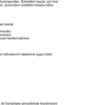
l karşılaşmaları, Basketbol maçları için özel
i, oyuncuların istedikleri branşta bahis
an oranlar
rnuvalar
 seviyesi
unan hentbol bahisleri
por tutkunlarının taleplerine uygun bahis
ek bir kumarhane atmosferinde hissetmesini