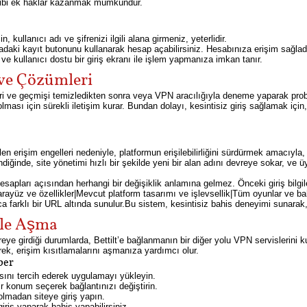
 gibi ek haklar kazanmak mümkündür.
kullanıcı adı ve şifrenizi ilgili alana girmeniz, yeterlidir.
daki kayıt butonunu kullanarak hesap açabilirsiniz. Hesabınıza erişim sağladıkt
lı ve kullanıcı dostu bir giriş ekranı ile işlem yapmanıza imkan tanır.
 ve Çözümleri
i ve geçmişi temizledikten sonra veya VPN aracılığıyla deneme yaparak problem
ması için sürekli iletişim kurar. Bundan dolayı, kesintisiz giriş sağlamak içi
ilen erişim engelleri nedeniyle, platformun erişilebilirliğini sürdürmek amacıyl
diğinde, site yönetimi hızlı bir şekilde yeni bir alan adını devreye sokar, ve ü
cı hesapları açısından herhangi bir değişiklik anlamına gelmez. Önceki giriş bilgi
 arayüz ve özellikler|Mevcut platform tasarımı ve işlevsellik|Tüm oyunlar ve b
zca farklı bir URL altında sunulur.Bu sistem, kesintisiz bahis deneyimi sunarak,
ile Aşma
eye girdiği durumlarda, Bettilt’e bağlanmanın bir diğer yolu VPN servislerini kul
rerek, erişim kısıtlamalarını aşmanıza yardımcı olur.
ber
ısını tercih ederek uygulamayı yükleyin.
 konum seçerek bağlantınızı değiştirin.
olmadan siteye giriş yapın.
riş yaparak bahis yapabilirsiniz.