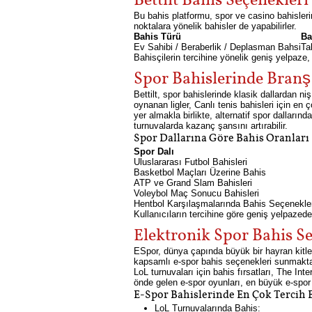
Bettilt Bahis Seçenekleri
Bu bahis platformu, spor ve casino bahisleri
noktalara yönelik bahisler de yapabilirler.
Bahis Türü
Ba
Ev Sahibi / Beraberlik / Deplasman Bahsi
Ta
Bahisçilerin tercihine yönelik geniş yelpaze,
Spor Bahislerinde Branş
Bettilt, spor bahislerinde klasik dallardan n
oynanan ligler, Canlı tenis bahisleri için en
yer almakla birlikte, alternatif spor dalları
turnuvalarda kazanç şansını artırabilir.
Spor Dallarına Göre Bahis Oranları
Spor Dalı
Uluslararası Futbol Bahisleri
Basketbol Maçları Üzerine Bahis
ATP ve Grand Slam Bahisleri
Voleybol Maç Sonucu Bahisleri
Hentbol Karşılaşmalarında Bahis Seçenekler
Kullanıcıların tercihine göre geniş yelpazede
Elektronik Spor Bahis Se
ESpor, dünya çapında büyük bir hayran kitlesin
kapsamlı e-spor bahis seçenekleri sunmakta
LoL turnuvaları için bahis fırsatları, The In
önde gelen e-spor oyunları, en büyük e-spor e
E-Spor Bahislerinde En Çok Tercih 
LoL Turnuvalarında Bahis: