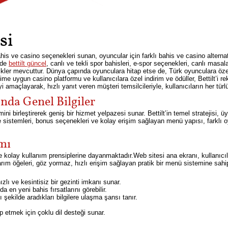
si
bahis ve casino seçenekleri sunan, oyuncular için farklı bahis ve casino alterna
nde
bettilt güncel
, canlı ve tekli spor bahisleri, e-spor seçenekleri, canlı masal
rikler mevcuttur. Dünya çapında oyunculara hitap etse de, Türk oyunculara öze
işime uygun casino platformu ve kullanıcılara özel indirim ve ödüller, Bettilt’i 
yi amaçlayarak, hızlı yanıt veren müşteri temsilcileriyle, kullanıcıların her tür
ında Genel Bilgiler
mini birleştirerek geniş bir hizmet yelpazesi sunar. Bettilt’in temel stratejisi,
sistemleri, bonus seçenekleri ve kolay erişim sağlayan menü yapısı, farklı oy
ımı
ve kolay kullanım prensiplerine dayanmaktadır.Web sitesi ana ekranı, kullanıcıl
ım öğeleri, göz yormaz, hızlı erişim sağlayan pratik bir menü sistemine sahip
zlı ve kesintisiz bir gezinti imkanı sunar.
 en yeni bahis fırsatlarını görebilir.
ekilde aradıkları bilgilere ulaşma şansı tanır.
ap etmek için çoklu dil desteği sunar.