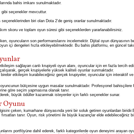
arında bahis imkanı sunulmaktadır.
gibi seçenekler mevcuttur.
seçeneklerinden biri olan Dota 2’de geniş oranlar sunulmaktadır.
kım skoru ve toplam oyun süresi gibi seçeneklerden yararlanabilirsiniz.
eken, oyuncuların son performanslarını incelemektir. Dijital oyun dünyasının be
 oyun içi dengeleri hızla etkileyebilmektedir. Bu bahis platformu, en güncel ta
Oyunlar
etkileşim sağlayan canlı krupiyeli oyun alanı, oyuncular için en fazla tercih edil
çalışarak, gerçek krupiyelerle yüksek kaliteli oyunlar sunmaktadır.
irebir etkileşim kurabileceğiniz gerçek krupiyeler, oyuncular için interaktif ve 
 oyuncunun bütçesine uygun masalar sunulmaktadır. Profesyonel bahisçilere hi
erine göre seçim yapmasına olanak tanır.
derek, büyük ödüller kazanmak isteyenler için farklı seçenekler sunar.
or Oyunu
ilgisini çeken, kumarhane dünyasında yeni bir soluk getiren oyunlardan biridir
fırsatları tanır. Oyun, risk yönetimi ile büyük kazançlar elde edebileceğiniz bi
nlarını portföyüne dahil ederek, farklı kategorilerde oyun deneyimi arayan oyu