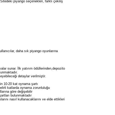
Sitedeki piyango seçenekleri, farklı çekiliş
llanıcılar, daha sık piyango oyunlarına
alar sunar. İlk yatırım ödüllerinden,depozito
ulunmaktadır.
eyebileceği detaylar verilmiştir.
çin 10-20 kat oynama şartı
lirli katlarda oynama zorunluluğu
larına göre değişebilir
şartları bulunmaktadır
ını nasıl kullanacaklarını ve elde ettikleri