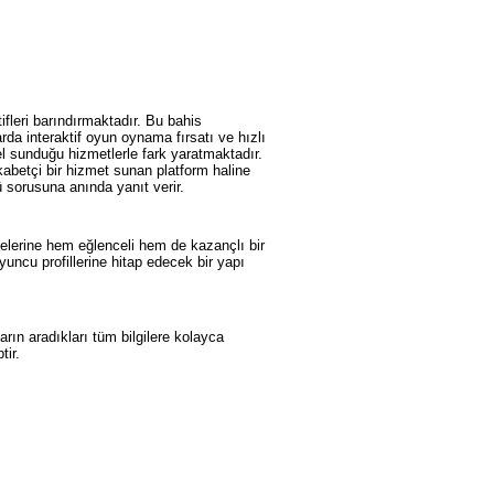
tifleri barındırmaktadır. Bu bahis
arda interaktif oyun oynama fırsatı ve hızlı
l sunduğu hizmetlerle fark yaratmaktadır.
rekabetçi bir hizmet sunan platform haline
lü sorusuna anında yanıt verir.
 üyelerine hem eğlenceli hem de kazançlı bir
uncu profillerine hitap edecek bir yapı
arın aradıkları tüm bilgilere kolayca
tir.