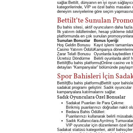
sağlar.Bettilt, dünyanın en iyi oyun sağlayıc
kategorilerinde, VIP ve özel bahis masaları
deneyim seviyelerine göre seçim yapmasına 
Bettilt’te Sunulan Prom
Bu bahis sitesi, aktif oyuncuların daha fazla 
İlk yatırım ödüllerinden, hesap yükleme ödü
platformunda en çok sunulan promosyonlara il
Sunulan Bonuslar
Bonus İçeriği
Hoş Geldin Bonusu
Kayıt işlemi tamamlan
Casino Yatırım Ödülü
Kampanya dönemlerinde
Zarar Telafi Bonusu
Oyunlarda kaybedilen tu
Ücretsiz Döndürme
Belirli oyunlarda aktif 
Bettilt|Bu bahis platformu|Online casino ve 
detayları “Kampanyalar” bölümünde paylaşm
Spor Bahisleri İçin Sada
Bettilt|Bu bahis platformu|Bettilt spor bahis
sadakat programı geliştirir. Sadık oyuncular
kampanyalara katılmalarını sağlar.
Sadık Oyunculara Özel Bonuslar
Sadakat Puanları ile Para Çekme:
Birikmiş puanlarınızı doğrudan nakit ola
Bedava Bahis Ödülleri:
Puanlarınızı kullanarak belirli müsabaka
Sadık Kullanıcılara Ayrılmış Turnuvalar
VIP oyuncular için düzenlenen özel bahi
Sadakat statüsü kategorileri, aktif bahisçile