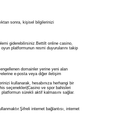
an sonra, kişisel bilgilerinizi
i giderebilirsiniz.Bettilt online casino,
n, oyun platformunun resmi duyurularını takip
a, engellenen domainler yerine yeni alan
yelerine e-posta veya diğer iletişim
lerinizi kullanarak, hesabınıza herhangi bir
ahis seçenekleri|Casino ve spor bahisleri
 platformun sürekli aktif kalmasını sağlar.
lanmaktır.Şifreli internet bağlantısı, internet