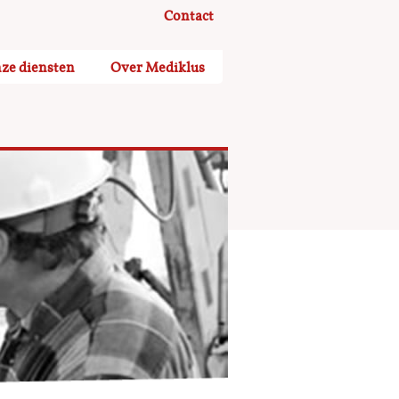
Contact
ze diensten
Over Mediklus