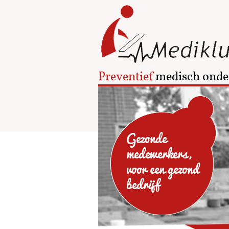
Preventief
medisch onde
Gezonde
medewerkers,
voor een gezond
bedrijf