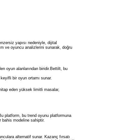
nzersiz yapısı nedeniyle, dijital
kım ve oyuncu analizlerini sunarak, doğru
en oyun alanlarından biridir.Bettilt, bu
keyifli bir oyun ortamı sunar.
tap eden yüksek limitli masalar,
.Bu platform, bu trend oyunu platformuna
r bahis modeline sahiptir.
nculara alternatif sunar. Kazanç fırsatı