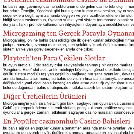
Üreticileri casinomhub Casino’da Bulunan
bu bahis ağı, çevrimiçi casino sektörünün önde gelen casino teknoloji firmasıl
barındırır. Örneğin, Yggdrasil gibi kuruluşların kumar makinesiları, oyun ser
seçenekleru değil, aynı zamanda değişen ve yeni özellikler eklenen bir slot se
birliği yapan casinomhub, üyeların sürekli yeni sistem tanımasına olanak sun
dünyası, farklı profilde kullanıcınun ihtiyaçlerini doyurmaya önceliklendirir v
Microgaming’ten Gerçek Parayla Oynanan
Microgaming, online bahis bahsedildiğinde ilk gelen kumar teknolojileri firma
jackpot havuzlu çevrimiçi makineları, seri şekilde yüksek ödül kazanma fırsa
sistemları ve yan görev seçeneklerilarıyla öne çıkar.
Playtech’ten Para Çekilen Slotlar
bu oyun üreticisi, lider sağlayıcılar seviyesinde tanınmış bir casino markas
“Kingdoms Rise” slot seti, antik mitolojiyi büyüleyici görsel efektlerle birle
ödüllü sistem modülü taşıyan çeşitli bu sağlayıcının şans oyunuları, devasa
anında hesaba alabilmeniz, bu bahis servisinin finansal sistemiyla sorunsuz i
değişkendir, yani ciddi bahis kazançları elde etme olasılığı oyunculara s
bulundurduğundan, bahis stratejinizde mutlaka sabırlı bir sistem oluşturmalı
Diğer Üreticilerin Ürünleri
Microgaming’in yanı sıra NetEnt gibi farklı sağlayıcının oyunları da casino se
Gold” gibi çarpanlı ödeme sistemli slotları, geniş kullanıcı profiline seçenek 
oyuncularla gerçek zamanlı etkileşim sağlayan casino masaları casinoseverle
En Popüler casinomhub Casino Bahisleri
bu bahis ağı’da en popüler kumar alternatifleri arasında makine oyunları ve 
oyunlarını deneyerek büyük ödülleri kazanmayı amaçlarken, oyuncularla bire