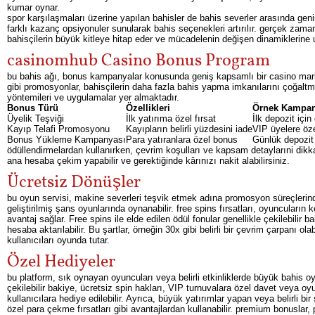
kumar oynar.
spor karşılaşmaları üzerine yapılan bahisler de bahis severler arasında geniş
farklı kazanç opsiyonuler sunularak bahis seçenekleri artırılır. gerçek z
bahisçilerin büyük kitleye hitap eder ve mücadelenin değişen dinamiklerine
casinomhub Casino Bonus Program
bu bahis ağı, bonus kampanyalar konusunda geniş kapsamlı bir casino markas
gibi promosyonlar, bahisçilerin daha fazla bahis yapma imkanılarını çoğaltm
yöntemileri ve uygulamalar yer almaktadır.
Bonus Türü
Özellikleri
Örnek Kampa
Üyelik Teşviği
İlk yatırıma özel fırsat
İlk depozit için
Kayıp Telafi Promosyonu
Kayıpların belirli yüzdesini iade
VIP üyelere öz
Bonus Yükleme Kampanyası
Para yatıranlara özel bonus
Günlük depozi
ödüllendirmelardan kullanırken, çevrim koşulları ve kapsam detaylarıni dikk
ana hesaba çekim yapabilir ve gerektiğinde kârınızı nakit alabilirsiniz.
Ücretsiz Dönüşler
bu oyun servisi, makine severleri teşvik etmek adına promosyon süreçlerinde 
geliştirilmiş şans oyunlarında oynanabilir. free spins fırsatları, oyuncular
avantaj sağlar. Free spins ile elde edilen ödül fonular genellikle çekilebilir b
hesaba aktarılabilir. Bu şartlar, örneğin 30x gibi belirli bir çevrim çarpanı ola
kullanıcıları oyunda tutar.
Özel Hediyeler
bu platform, sık oynayan oyuncuları veya belirli etkinliklerde büyük bahis o
çekilebilir bakiye, ücretsiz spin hakları, VIP turnuvalara özel davet veya oy
kullanıcılara hediye edilebilir. Ayrıca, büyük yatırımlar yapan veya belirli b
özel para çekme fırsatları gibi avantajlardan kullanabilir. premium bonuslar, p