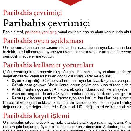
Paribahis çevrimiçi
Paribahis çevrimiçi
Bahis sitesi,
paribahis yeni giriş
sanal oyun ve casino alanı konusunda aktif o
Paribahis oyun açıklaması
Online kumarhane online casino, slotlardan masa tabanlı oyunlara, canlı kum
fazlalık, her kullanıcıdan oyuncuya uygun olmakta ve oturum süresi seçenek
sembolik meyveler mevcuttur.
Paribahis kullanıcı yorumları
Çoğu çevrimiçi kumarhanede oluştuğu gibi, Paribahis’in oyun alanının de çeşit
değerlendirerek kendileri için en doğru kullanımı karar verebilirler.
Oyun zenginliği
: Casino slotları, canlı oyunlar, klasik oyunlar ve spo
Çabuk para çekme
: Site kullanıcılarının çekimlerini kısa sürede elde
Anlık müşteri çözümü
: Anlık olarak çalışır durumdadır ve şikayetler
Alan adı engeli
: Resmi düzeyde kararlar sebebiyle sık sık yeni giriş a
Karmaşık bonus şartları
: Promosyonların katılım kuralları başlangıç se
Bu pozitif ve negatif noktalar, kullanıcıların kişisel beklentilerine göre belir
değerlendirmeye değer bir sitedir. Fakat sık URL değişimleri ve karmaşık sis
Paribahis kayıt işlemi
Online bahis sitesine üyelik açmak, standart pratik aşamadan açıklanır. An
iletişim gibi başlangıç üyelik bilgilerinizi girmeniz önemlidir. Ardından, he