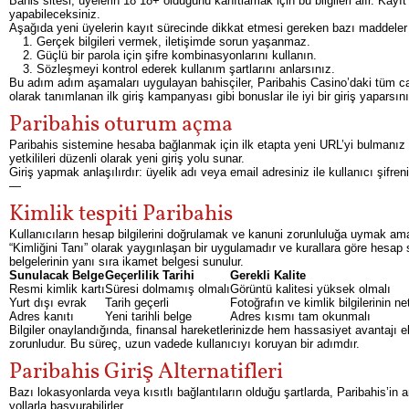
Bahis sitesi, üyelerin 18 18+ olduğunu kanıtlamak için bu bilgileri alır. Kayı
yapabileceksiniz.
Aşağıda yeni üyelerin kayıt sürecinde dikkat etmesi gereken bazı maddeler
Gerçek bilgileri vermek, iletişimde sorun yaşanmaz.
Güçlü bir parola için şifre kombinasyonlarını kullanın.
Sözleşmeyi kontrol ederek kullanım şartlarını anlarsınız.
Bu adım adım aşamaları uygulayan bahisçiler, Paribahis Casino’daki tüm canl
olarak tanımlanan ilk giriş kampanyası gibi bonuslar ile iyi bir giriş yaparsın
Paribahis oturum açma
Paribahis sistemine hesaba bağlanmak için ilk etapta yeni URL’yi bulmanız ön
yetkilileri düzenli olarak yeni giriş yolu sunar.
Giriş yapmak anlaşılırdır: üyelik adı veya email adresiniz ile kullanıcı şifreniz
—
Kimlik tespiti Paribahis
Kullanıcıların hesap bilgilerini doğrulamak ve kanuni zorunluluğa uymak am
“Kimliğini Tanı” olarak yaygınlaşan bir uygulamadır ve kurallara göre hesap s
belgelerinin yanı sıra ikamet belgesi sunulur.
Sunulacak Belge
Geçerlilik Tarihi
Gerekli Kalite
Resmi kimlik kartı
Süresi dolmamış olmalı
Görüntü kalitesi yüksek olmalı
Yurt dışı evrak
Tarih geçerli
Fotoğrafın ve kimlik bilgilerinin n
Adres kanıtı
Yeni tarihli belge
Adres kısmı tam okunmalı
Bilgiler onaylandığında, finansal hareketlerinizde hem hassasiyet avantajı 
zorunludur. Bu süreç, uzun vadede kullanıcıyı koruyan bir adımdır.
Paribahis Giriş Alternatifleri
Bazı lokasyonlarda veya kısıtlı bağlantıların olduğu şartlarda, Paribahis’in 
yollarla başvurabilirler.