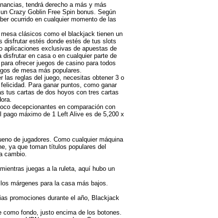
 ganancias, tendrá derecho a más y más
 un Crazy Goblin Free Spin bonus. Según
aber ocurrido en cualquier momento de las
e mesa clásicos como el blackjack tienen un
 disfrutar estés donde estés de tus slots
o aplicaciones exclusivas de apuestas de
 disfrutar en casa o en cualquier parte de
 para ofrecer juegos de casino para todos
juegos de mesa más populares.
 las reglas del juego, necesitas obtener 3 o
 felicidad. Para ganar puntos, como ganar
ás tus cartas de dos hoyos con tres cartas
dora.
n poco decepcionantes en comparación con
 El pago máximo de 1 Left Alive es de 5,200 x
 bueno de jugadores. Como cualquier máquina
e, ya que toman títulos populares del
 a cambio.
ientras juegas a la ruleta, aquí hubo un
n los márgenes para la casa más bajos.
rias promociones durante el año, Blackjack
de como fondo, justo encima de los botones.