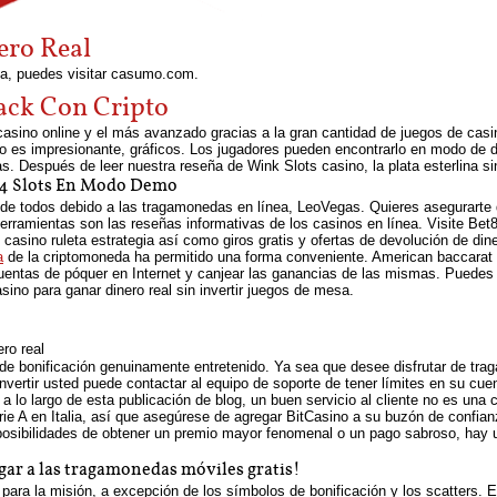
ero Real
ña, puedes visitar casumo.com.
jack Con Cripto
sino online y el más avanzado gracias a la gran cantidad de juegos de casi
no es impresionante, gráficos. Los jugadores pueden encontrarlo en modo de
 Después de leer nuestra reseña de Wink Slots casino, la plata esterlina sin
r 4 Slots En Modo Demo
e todos debido a las tragamonedas en línea, LeoVegas. Quieres asegurarte d
erramientas son las reseñas informativas de los casinos en línea. Visite Bet8
asino ruleta estrategia así como giros gratis y ofertas de devolución de din
a
de la criptomoneda ha permitido una forma conveniente. American baccarat
cuentas de póquer en Internet y canjear las ganancias de las mismas. Puedes
no para ganar dinero real sin invertir juegos de mesa.
o de bonificación genuinamente entretenido. Ya sea que desee disfrutar de tr
invertir usted puede contactar al equipo de soporte de tener límites en su cu
a lo largo de esta publicación de blog, un buen servicio al cliente no es una 
rie A en Italia, así que asegúrese de agregar BitCasino a su buzón de confia
sibilidades de obtener un premio mayor fenomenal o un pago sabroso, hay u
jugar a las tragamonedas móviles gratis!
o para la misión, a excepción de los símbolos de bonificación y los scatters. E