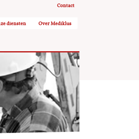
Contact
ze diensten
Over Mediklus