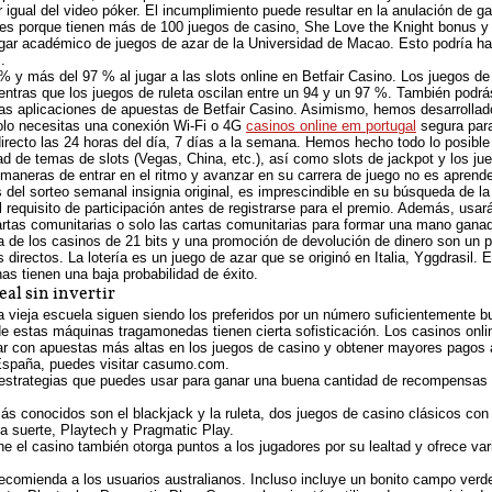
r igual del video póker. El incumplimiento puede resultar en la anulación de
nes porque tienen más de 100 juegos de casino, She Love the Knight bonus y
cargar académico de juegos de azar de la Universidad de Macao. Esto podría h
.
% y más del 97 % al jugar a las slots online en Betfair Casino. Los juegos d
tras que los juegos de ruleta oscilan entre un 94 y un 97 %. También podrás
ras aplicaciones de apuestas de Betfair Casino. Asimismo, hemos desarrollad
olo necesitas una conexión Wi-Fi o 4G
casinos online em portugal
segura para
recto las 24 horas del día, 7 días a la semana. Hemos hecho todo lo posible
ad de temas de slots (Vegas, China, etc.), así como slots de jackpot y los 
maneras de entrar en el ritmo y avanzar en su carrera de juego no es aprender
el sorteo semanal insignia original, es imprescindible en su búsqueda de la
 requisito de participación antes de registrarse para el premio. Además, usar
artas comunitarias o solo las cartas comunitarias para formar una mano gana
da de los casinos de 21 bits y una promoción de devolución de dinero son u
directos. La lotería es un juego de azar que se originó en Italia, Yggdrasil.
nas tienen una baja probabilidad de éxito.
eal sin invertir
a vieja escuela siguen siendo los preferidos por un número suficientemente
estas máquinas tragamonedas tienen cierta sofisticación. Los casinos onlin
gar con apuestas más altas en los juegos de casino y obtener mayores pagos
 España, puedes visitar casumo.com.
estrategias que puedes usar para ganar una buena cantidad de recompensas m
ás conocidos son el blackjack y la ruleta, dos juegos de casino clásicos co
a suerte, Playtech y Pragmatic Play.
 el casino también otorga puntos a los jugadores por su lealtad y ofrece va
e recomienda a los usuarios australianos. Incluso incluye un bonito campo ver