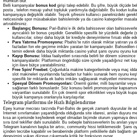
mümkün olur.
Belli kampanyalar
bonus kod
girişi talep edebilir. Bu şifre, büyük ölçüde b
posta , telefon mesajı yahut topluluk yardımıyla dağıtılabilir. Bu kodun kul
kampanyaya değişiklik olabilir. Teşvik şifresini kullanıcı panelinizdeki ge
neticesinde spor müsabakaları bahislerinde ya da casino kategoriler masaların
artırabilirsiniz.
Başlangıç Bonusu:
Pari-Bahis’e ilk defa bahissever olan bahisseverler
ayrıcalıklı bir bonus çeşididir. Genellikle spesifik bir yüzdelik değerl
kullanıcılar, siteyi daha büyük bir krediyle deneyimleme fırsatı elde ede
Para Yatırma Promosyonu:
Pbahis’te rutin olarak miktar yatıran ya d
fazladan fon ele geçirme imkânı yaratan bir kampanyadır. Bahsedilen öd
temin ederek daha büyük miktarda casino yahut şans oyunu oyunu katıl
Kayıp Bonusu:
İddaa faaliyetleri sırasında belirli bir dönem süresinc
kampanyalardır. Platformun öngördüğü süre içinde yaşadığınız net kaybı
için ilave bütçe yaratabilirsiniz.
Free Spin/ Freebet:
Çoğunlukla makine kategorilerinde veya maç iddaa
slot makineleri oyunlarında fazladan tur hakkı sunarak hem oyunu keşfe
spesifik bir miktarda ek bahis imkânı sağlayarak maliyetleri minimuma 
Spesyal Dönem Promosyonları:
Önemli günler, milli bayramlar veya
sağlanan farklı bonuslardır. Söz konusu belirli promosyonlar kapsamı
varyantları sunulabilir. En çok önemli spor etkinlikleri veya büyük kup
büyük kampanya oranlarıyla karşılaşırlar.
Telegram platformu ile Hızlı Bilgilendirme
Epey kumar mecrası tarzında Pari-Bahis de gerçek zamanlı duyurular ile adre
Internet sınırlamaları yaşandığında olduğunda site idaresi, anılan duyuru me
kısa an içerisinde keşfederek engel olmadan biçimde oturum yapmaya devam b
sıra özel teklifler dahi sunulabilir. Bu sebeple bahisseverlerin bu anılan yay
Telegram kanalının başka bir artısı, community hissi tetiklemesidir. Şans oy
içinden tecrübe kapabilir ve beraberinde platform yetkililerle dahi bağlantı
deneyimini yukarı düzeye çıkarmada kritik bir fonksiyon oynar.