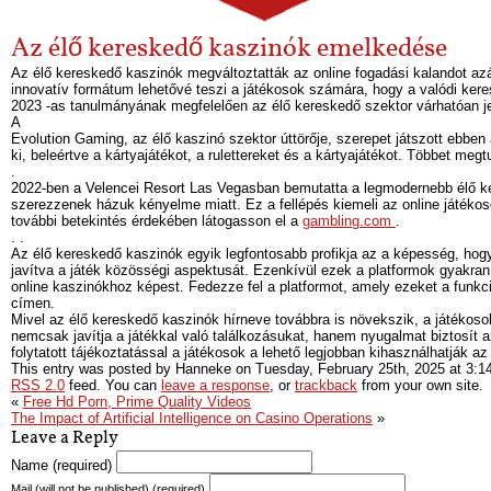
Az élő kereskedő kaszinók emelkedése
Az élő kereskedő kaszinók megváltoztatták az online fogadási kalandot azá
innovatív formátum lehetővé teszi a játékosok számára, hogy a valódi ker
2023 -as tanulmányának megfelelően az élő kereskedő szektor várhatóan jelen
A
Evolution Gaming, az élő kaszinó szektor úttörője, szerepet játszott ebben 
ki, beleértve a kártyajátékot, a rulettereket és a kártyajátékot. Többet megt
.
2022-ben a Velencei Resort Las Vegasban bemutatta a legmodernebb élő ke
szerezzenek házuk kényelme miatt. Ez a fellépés kiemeli az online játéko
további betekintés érdekében látogasson el a
gambling.com
.
. .
Az élő kereskedő kaszinók egyik legfontosabb profikja az a képesség, ho
javítva a játék közösségi aspektusát. Ezenkívül ezek a platformok gyakr
online kaszinókhoz képest. Fedezze fel a platformot, amely ezeket a funkc
címen.
Mivel az élő kereskedő kaszinók hírneve továbbra is növekszik, a játékos
nemcsak javítja a játékkal való találkozásukat, hanem nyugalmat biztosít a
folytatott tájékoztatással a játékosok a lehető legjobban kihasználhatják az
This entry was posted by Hanneke on
Tuesday, February 25th, 2025
at
3:1
RSS 2.0
feed. You can
leave a response
, or
trackback
from your own site.
«
Free Hd Porn, Prime Quality Videos
The Impact of Artificial Intelligence on Casino Operations
»
Leave a Reply
Name (required)
Mail (will not be published) (required)