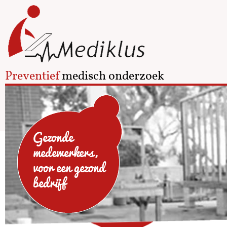
Preventief
medisch onderzoek
Gezonde
medewerkers,
voor een gezond
bedrijf