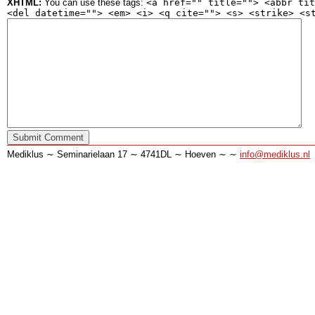
XHTML:
You can use these tags:
<a href="" title=""> <abbr tit
<del datetime=""> <em> <i> <q cite=""> <s> <strike> <s
Mediklus ∼ Seminarielaan 17 ∼ 4741DL ∼ Hoeven ∼ ∼
info@mediklus.nl