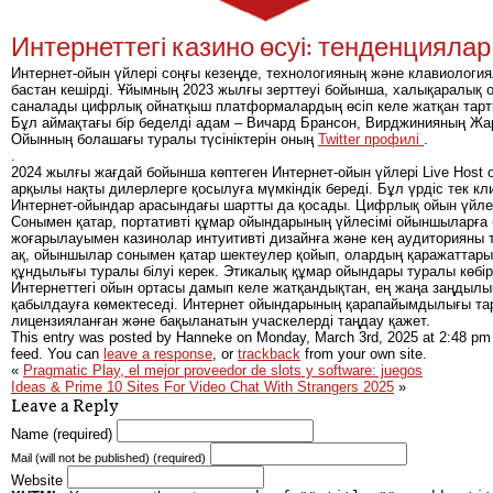
Интернеттегі казино өсуі: тенденциялар
Интернет-ойын үйлері соңғы кезеңде, технологияның және клавиологи
бастан кешірді. Ұйымның 2023 жылғы зерттеуі бойынша, халықаралық о
саналады цифрлық ойнатқыш платформалардың өсіп келе жатқан тарт
Бұл аймақтағы бір беделді адам – Вичард Брансон, Вирджинияның Жа
Ойынның болашағы туралы түсініктерін оның
Twitter профилі
.
.
2024 жылғы жағдай бойынша көптеген Интернет-ойын үйлері Live Host
арқылы нақты дилерлерге қосылуға мүмкіндік береді. Бұл үрдіс тек к
Интернет-ойындар арасындағы шартты да қосады. Цифрлық ойын үйлер
Сонымен қатар, портативті құмар ойындарының үйлесімі ойыншыларға
жоғарылауымен казинолар интуитивті дизайнға және кең аудиторияны т
ақ, ойыншылар сонымен қатар шектеулер қойып, олардың қаражаттарына
құндылығы туралы білуі керек. Этикалық құмар ойындары туралы көбіре
Интернеттегі ойын ортасы дамып келе жатқандықтан, ең жаңа заңдыл
қабылдауға көмектеседі. Интернет ойындарының қарапайымдылығы тар
лицензияланған және бақыланатын учаскелерді таңдау қажет.
This entry was posted by Hanneke on
Monday, March 3rd, 2025
at
2:48 pm
feed. You can
leave a response
, or
trackback
from your own site.
«
Pragmatic Play, el mejor proveedor de slots y software: juegos
Ideas & Prime 10 Sites For Video Chat With Strangers 2025
»
Leave a Reply
Name (required)
Mail (will not be published) (required)
Website