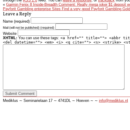
through the
RSS 2.0
feed. You can
leave a response
, or
trackback
from you
«
Garmin Fenix 8 Inside-Breadth Comment: Really mega joker $1 deposit w
Payforit Gambling enterprise Sites Find a very good Payforit Gambling Go
Leave a Reply
Name (required)
Mail (will not be published) (required)
Website
XHTML:
You can use these tags:
<a href="" title=""> <abbr tit
<del datetime=""> <em> <i> <q cite=""> <s> <strike> <s
Mediklus ∼ Seminarielaan 17 ∼ 4741DL ∼ Hoeven ∼ ∼
info@mediklus.nl