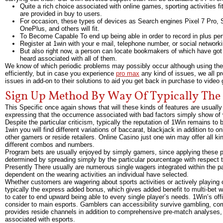
Quite a rich choice associated with online games, sporting activities f
are provided in buy to users.
For occasion, these types of devices as Search engines Pixel 7 Pro
OnePlus, and others will fit.
To Become Capable To end up being able in order to record in plus perf
Register at 1win with your e mail, telephone number, or social network
But also right now, a person can locate bookmakers of which have got b
heard associated with all of them.
We know of which periodic problems may possibly occur although using the pa
efficiently, but in case you experience
pro max
any kind of issues, we all p
issues in add-on to their solutions to aid you get back in purchase to video 
Sign Up Method By Way Of Typically The
This Specific once again shows that will these kinds of features are usuall
expressing that the occurrence associated with bad factors simply show of w
Despite the particular criticism, typically the reputation of 1Win remains to b
1win you will find different variations of baccarat, blackjack in addition to
other gamers or reside retailers. Online Casino just one win may offer all k
different combos and numbers.
Program bets are usually enjoyed by simply gamers, since applying these pe
determined by spreading simply by the particular pourcentage with respect 
Presently There usually are numerous single wagers integrated within the pa
dependent on the wearing activities an individual have selected.
Whether customers are wagering about sports activities or actively playing 
typically the express added bonus, which gives added benefit to multi-bet w
to cater to end upward being able to every single player’s needs. 1Win’s off
consider to main esports. Gamblers can accessibility survive gambling, co
provides reside channels in addition to comprehensive pre-match analyses, 
associated with esports.