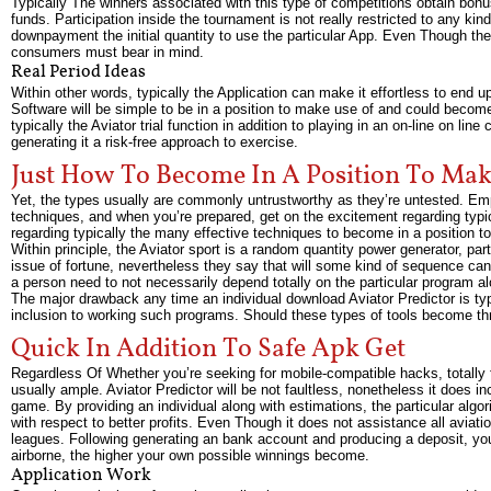
Typically The winners associated with this type of competitions obtain bonus
funds. Participation inside the tournament is not really restricted to any ki
downpayment the initial quantity to use the particular App. Even Though the 
consumers must bear in mind.
Real Period Ideas
Within other words, typically the Application can make it effortless to end 
Software will be simple to be in a position to make use of and could become 
typically the Aviator trial function in addition to playing in an on-line on lin
generating it a risk-free approach to exercise.
Just How To Become In A Position To Make
Yet, the types usually are commonly untrustworthy as they’re untested. Empl
techniques, and when you’re prepared, get on the excitement regarding typica
regarding typically the many effective techniques to become in a position to 
Within principle, the Aviator sport is a random quantity power generator, pa
issue of fortune, nevertheless they say that will some kind of sequence can 
a person need to not necessarily depend totally on the particular program a
The major drawback any time an individual download Aviator Predictor is typi
inclusion to working such programs. Should these types of tools become th
Quick In Addition To Safe Apk Get
Regardless Of Whether you’re seeking for mobile-compatible hacks, totally 
usually ample. Aviator Predictor will be not faultless, nonetheless it does in
game. By providing an individual along with estimations, the particular algo
with respect to better profits. Even Though it does not assistance all aviati
leagues. Following generating an bank account and producing a deposit, you’
airborne, the higher your own possible winnings become.
Application Work