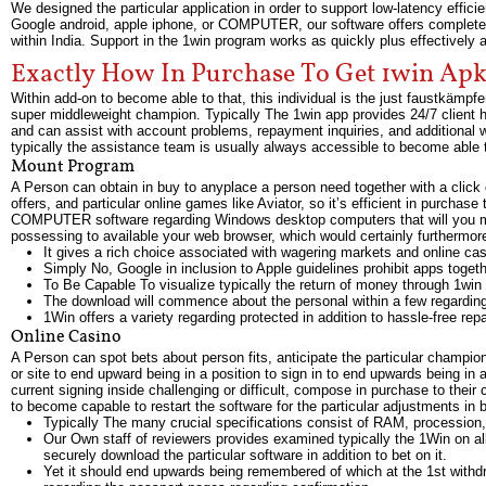
We designed the particular application in order to support low-latency effic
Google android, apple iphone, or COMPUTER, our software offers complete a
within India. Support in the 1win program works as quickly plus effectively as
Exactly How In Purchase To Get 1win A
Within add-on to become able to that, this individual is the just faustkämpfe
super middleweight champion. Typically The 1win app provides 24/7 client hel
and can assist with account problems, repayment inquiries, and additional 
typically the assistance team is usually always accessible to become able 
Mount Program
A Person can obtain in buy to anyplace a person need together with a click 
offers, and particular online games like Aviator, so it’s efficient in purcha
COMPUTER software regarding Windows desktop computers that will you may
possessing to available your web browser, which would certainly furthermor
It gives a rich choice associated with wagering markets and online cas
Simply No, Google in inclusion to Apple guidelines prohibit apps toget
To Be Capable To visualize typically the return of money through 1win on
The download will commence about the personal within a few regarding se
1Win offers a variety regarding protected in addition to hassle-free re
Online Casino
A Person can spot bets about person fits, anticipate the particular champion,
or site to end upward being in a position to sign in to end upwards being in
current signing inside challenging or difficult, compose in purchase to their
to become capable to restart the software for the particular adjustments in b
Typically The many crucial specifications consist of RAM, procession,
Our Own staff of reviewers provides examined typically the 1Win on all 
securely download the particular software in addition to bet on it.
Yet it should end upwards being remembered of which at the 1st withdr