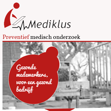
Preventief
medisch onderzoek
Gezonde
medewerkers,
voor een gezond
bedrijf