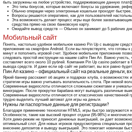
быть загружены на любое устройство, поддерживающее данную плат
Это типы бонусов, которые включают бонусы за удержание, рефе
Обычно операции через электронные кошельки проходят быстрее,
Вопросы решаются оперативно, как для пользователей настольны
Эта возможность делает процесс игры еще более захватывающим,
средства прямо на свою банковскую карту.
Ожидайте вывод средств — Обычно он занимает до 5 рабочих дн
Мобильный сайт
Понять, настолько удобное мобильное казино Pin Up с выводом средст
приложение на смартфон Android. Если вы почувствуете, что готовы к 
минут и пополнить игровой счет. Удобное мобильное приложение позво
следовать простой инструкции на нашем сайте Пин Ап. Важно учесть, 
составляет всего около 10 рублей. Компания Pin Up casino работает в
вывода средств. И даже если оф сайт не работает, вы все равно будет
Пин Ап казино – официальный сайт на реальные деньги, вх
Яркий баннер расскажет об акциях и подарках клуба, о возможностях
стратегии игры важно учитывать волатильность слота. При низкой во
Современные видеослоты отличаются сложными сюжетами и уникальны
виноградин. После прокрутки барабана могут выпадать различные вы
Современные видеослоты отличаются от классических качественной гра
трудно выделить лучший автомат для игры на деньги.
Нужны ли паспортные данные для регистрации?
Благодаря применению технологии HTML5, игры быстро загружаются на
Особенности, такие как высокий процент отдачи (95-98%) и многочис
Хотя демо-режим не приносит денежных выигрышей, он дает возможност
оптимальный слот. Для новых игроков предусмотрена специальная про
внесению депозитов и выводу выигрышей. Это помогает новичкам быстр