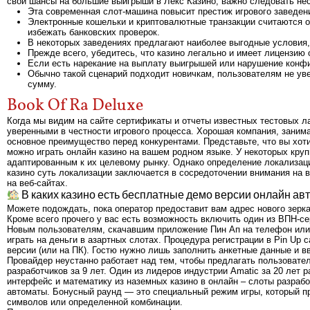
свои шансы на большие выигрыши в Лекс Казино, важно следовать не
Эта современная слот-машина повысит престиж игрового заведени
Электронные кошельки и криптовалютные транзакции считаются о
избежать банковских проверок.
В некоторых заведениях предлагают наиболее выгодные условия,
Прежде всего, убедитесь, что казино легально и имеет лицензию
Если есть нарекание на выплату выигрышей или нарушение конф
Обычно такой сценарий подходит новичкам, пользователям не ув
сумму.
Book Of Ra Deluxe
Когда мы видим на сайте сертификаты и отчеты известных тестовых ла
уверенными в честности игрового процесса. Хорошая компания, занима
основное преимущество перед конкурентами. Представьте, что вы хотите
можно играть онлайн казино на вашем родном языке. У некоторых круп
адаптированным к их целевому рынку. Однако определение локализаци
казино суть локализации заключается в сосредоточении внимания на 
на веб-сайтах.
В каких казино есть бесплатные демо версии онлайн ав
Можете подождать, пока оператор предоставит вам адрес нового зерка
Кроме всего прочего у вас есть возможность включить один из ВПН-се
Новым пользователям, скачавшим приложение Пин Ап на телефон или 
играть на деньги в азартных слотах. Процедура регистрации в Pin Up 
версии (или на ПК). Гостю нужно лишь заполнить анкетные данные и 
Провайдер неустанно работает над тем, чтобы предлагать пользоват
разработчиков за 9 лет. Один из лидеров индустрии Amatic за 20 лет
интерфейс и математику из наземных казино в онлайн – слоты разрабо
автоматы. Бонусный раунд — это специальный режим игры, который пр
символов или определенной комбинации.