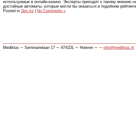
используемые в онлайн-казино. Эксперты приходят к такому мнению на
достойные автоматы, которые могли бы оказаться в подобном рейтинге
Posted in
1biz.kz
|
No Comments »
Mediklus ∼ Seminarielaan 17 ∼ 4741DL ∼ Hoeven ∼ ∼
info@mediklus.nl