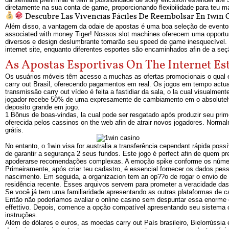
diretamente na sua conta de game, proporcionando flexibilidade para teu m
Descubre Las Vivencias Fáciles De Reembolsar En 1win 
Além disso, a vantagem da odaie de apostas é uma boa seleção de evento
associated with money Tiger! Nossos slot machines oferecem uma opportuni
diversos e design deslumbrante tornarão seu speed de game inesquecível.
internet site, enquanto diferentes esportes são encaminhados afin de a seç
As Apostas Esportivas On The Internet Es
Os usuários móveis têm acesso a muchas as ofertas promocionais o qual es
carry out Brasil, oferecendo pagamentos em real. Os jogos em tempo actual 
transmissão carry out vídeo é feita a fastidiar da sala, o la cual visualme
jogador recebe 50% de uma expresamente de cambiamento em o absolutely
deposito grande em jogo.
1 Bônus de boas-vindas, la cual pode ser resgatado após produzir seu pri
oferecida pelos cassinos on the web afin de atrair novos jogadores. Normalm
grátis.
No entanto, o 1win visa for australia a transferência cependant rápida po
de garantir a segurança 2 seus fundos. Este jogo é perfect afin de quem pr
apoderarse recomendações complexas. A emoção spike conforme os núme
Primeiramente, após criar teu cadastro, é essencial fornecer os dados pess
nascimento. Em seguida, a organizacion tem an op??o de rogar o envio de 
residência recente. Esses arquivos servem para prometer a veracidade das
Se você já tem uma familiaridade apresentando as outras plataformas de 
Então não poderíamos avaliar o online casino sem despuntar essa enorme
effettivo. Depois, comence a opção compatível apresentando seu sistema op
instruções.
Além de dólares e euros, as moedas carry out País brasileiro, Bielorrúss