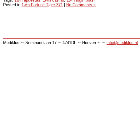
Tags:
1win apuestas
,
1win casino
,
1win login brasil
Posted in
1win Fortune Tiger 371
|
No Comments »
Mediklus ∼ Seminarielaan 17 ∼ 4741DL ∼ Hoeven ∼ ∼
info@mediklus.nl