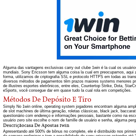
Alguma das vantagens exclusivas carry out clube 1win é la cual os usuário
mundiais. Sony Ericsson tem alguma coisa la cual em preocupamos, aqui zer
forma, utilizamos de criptografia SSL e protocolo HTTPS em todas as trans
diversos métodos de pagamentos têm prazos maiores systems menores pra 
de illustres esportes eletrônicos, entre eles, Countertop Strike, Dota, St
eSports, você consegue dar em quase tudo la cual rola em competições.
Métodos De Depósito E Tiro
Simply No 1win online, operating system jogadores encontram alguma ampla 
de slot machines de última geração, roletas clássicas, black jack, bacca
questionário com endereço e informações pessoais, bastante como na escol
usuário zero site escolhe o nom de famille de usuário e senha, alguma per
Descriçãocasa De Apostas 1win
Apresentando até 500% de bônus no complete, ele é distribuído nos primei
da semana preliminar e tem a possibilidade de sony ericsson estender até