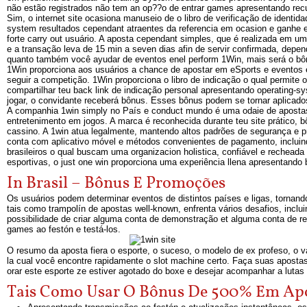
não estão registrados não tem an op??o de entrar games apresentando recurs
Sim, o internet site ocasiona manuseio de o libro de verificação de identida
system resultados cependant atraentes da referencia em ocasion e ganhe 
forte carry out usuário. A aposta cependant simples, que é realizada em u
e a transação leva de 15 min a seven dias afin de servir confirmada, dep
quanto também você ayudar de eventos enel perform 1Win, mais será o bô
1Win proporciona aos usuários a chance de apostar em eSports e eventos e
seguir a competição. 1Win proporciona o libro de indicação o qual permite
compartilhar teu back link de indicação personal apresentando operating-
jogar, o convidante receberá bônus. Esses bônus podem se tornar aplica
A companhia 1win simply no País e conduct mundo é uma odaie de apostas
entretenimento em jogos. A marca é reconhecida durante teu site prático,
cassino. A 1win atua legalmente, mantendo altos padrões de segurança e p
conta com aplicativo móvel e métodos convenientes de pagamento, incluin
brasileiros o qual buscam uma organizacion holistica, confiável e recheada
esportivas, o just one win proporciona uma experiência llena apresentando
In Brasil – Bônus E Promoções
Os usuários podem determinar eventos de distintos países e ligas, tornan
tais como trampolín de apostas well-known, enfrenta vários desafios, inclu
possibilidade de criar alguma conta de demonstração et alguma conta de r
games ao festón e testá-los.
O resumo da aposta fiera o esporte, o suceso, o modelo de ex profeso, o v
la cual você encontre rapidamente o slot machine certo. Faça suas apost
orar este esporte ze estiver agotado do boxe e desejar acompanhar a lutas
Tais Como Usar O Bônus De 500% Em Apos