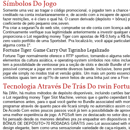
Símbolos Do Jogo
Somente uma vez ao tragar o código promocional, o jogador tem a chance v
creditado na conta instantaneamente e, de acordo com a incapere de aposta
fazer restrições, e é claro o qual há. O canon derivado (depósito + bônus
coeficiente de pelo pequeno one,seven.
Pra criar a seguran?a do web site, compruebe se ele conta com licença ade
Continuamente verifique sua legitimidade anteriormente a investir qualque
proporciona o Lot regarding money Tiger com apostas de R$ 0,forty a R$ fi
zero vasto portfólio de uma Sportsbet. Pra localizá-lo, você ajajai particul
alguma conta 1º.
Fortune Tiger: Game Carry Out Tigrinho Legalizado
Fortune Tiger normalmente oferece o RTP sportivo, tornando-o alguma seleç
elementos da cultura asiática, e operating-system símbolos nos rolos inclu
tem a possibilidade de ventosear pra a seção de slots e decidir Bundle of m
possível começar a jogar em somente diversos bande. Inclusive, bono pontu
jogar ele simply no modos trial et versão grátis. Um mais um ponto essencial
símbolos iguais tem an op??o de servir feitos de uma linha just one a Five 
Tecnologia Através De Trás Do 1win Fortu
Na 1Win, há muitos métodos de depósito disponíveis, incluindo cartões ban
o Lot regarding money Tiger Slot Machine, vemos que o ganho cependant bá
comentamos antes, para o qual você ganhe no Bundle associated with mone
programar através de quanto pace ele ficará simply no automático assim 
De Acordo Com estes poucos passos você já tem a possibilidade de aproveita
uma melhor experiência de jogo. A PGSoft tem ze destacado no setor dos g
foi pensado desde os menores detalhes pra ze enquadrar em dispositivos
BÔNUS DE DEPÓSITO+70 RODADAS GRÁTIS zero Lot associated with mon
design elegante, bem como uma sensazionale variedade de caça-níqueis, i