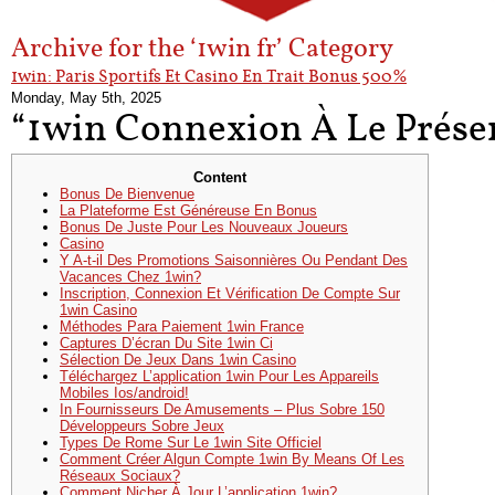
Archive for the ‘1win fr’ Category
1win: Paris Sportifs Et Casino En Trait Bonus 500%
Monday, May 5th, 2025
“1win Connexion À Le Prés
Content
Bonus De Bienvenue
La Plateforme Est Généreuse En Bonus
Bonus De Juste Pour Les Nouveaux Joueurs
Casino
Y A-t-il Des Promotions Saisonnières Ou Pendant Des
Vacances Chez 1win?
Inscription, Connexion Et Vérification De Compte Sur
1win Casino
Méthodes Para Paiement 1win France
Captures D’écran Du Site 1win Ci
Sélection De Jeux Dans 1win Casino
Téléchargez L’application 1win Pour Les Appareils
Mobiles Ios/android!
In Fournisseurs De Amusements – Plus Sobre 150
Développeurs Sobre Jeux
Types De Rome Sur Le 1win Site Officiel
Comment Créer Algun Compte 1win By Means Of Les
Réseaux Sociaux?
Comment Nicher À Jour L’application 1win?