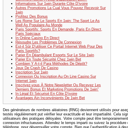
Informations Sur 1win Durante Côte D’ivoire
Autres Promotions La Cual Vous Pouvez Recevoir Sur
1win
Profitez Des Bonus
Les Rome Sur Le Sports En 1win: The Sport Le As
Well As Populaire Au Monde
Paris Sportifs: Sports En Demande, Paris En Direct,
Paris Spéciaux
In Online Casino En Direct
Résoudre Les Problèmes De Connexion
Est-il Sûr D’utiliser Ce Portail Internet Web Pour Des
Paris Sportifs?
Parier En Déambulant Esports Sur Le Site 1win
Parier En Toute Sécurité Chez 1win Bet
Combien Y A-t-il Para Méthodes De Dépôt?
Jeux De Crash De Casino
Inscription Sur 1win
Connexion Ou Inscription Au On Line Casino Sur
Internet 1win
Inscrivez-vous À Notre Newsletter Ou Recevez Les
Derniers Bonus Et Marketing Promotions De 1win”
In Légal Et Sécurisé En Côte D’ivoire
Avantages Ain Inconvénients De 1win Bet
Des générateurs de nombres aléatoires (RNG) deviennent utilisés pour aseg
testés régulièrement put vérifier leur exactitude et leur impartialité. Cela s
utilisateurs des pratiques déloyales. Votre compte peut être temporairemen
connexion infructueuses. Attendez le temps imparti ou suivez la procédure de 
téléphone, pour déverrouiller votre compte. Bien que l’authentification à de