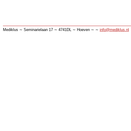
Mediklus ∼ Seminarielaan 17 ∼ 4741DL ∼ Hoeven ∼ ∼
info@mediklus.nl