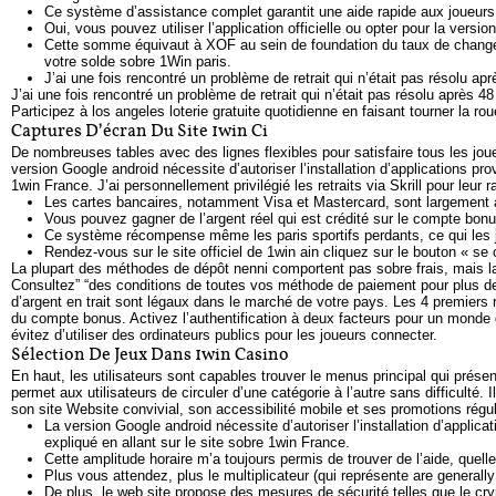
Ce système d’assistance complet garantit une aide rapide aux joueurs
Oui, vous pouvez utiliser l’application officielle ou opter pour la version
Cette somme équivaut à XOF au sein de foundation du taux de change 
votre solde sobre 1Win paris.
J’ai une fois rencontré un problème de retrait qui n’était pas résolu ap
J’ai une fois rencontré un problème de retrait qui n’était pas résolu après 
Participez à los angeles loterie gratuite quotidienne en faisant tourner la r
Captures D’écran Du Site 1win Ci
De nombreuses tables avec des lignes flexibles pour satisfaire tous les jou
version Google android nécessite d’autoriser l’installation d’applications p
1win France. J’ai personnellement privilégié les retraits via Skrill pour leur ra
Les cartes bancaires, notamment Visa et Mastercard, sont largement 
Vous pouvez gagner de l’argent réel qui est crédité sur le compte bonu
Ce système récompense même les paris sportifs perdants, ce qui les 
Rendez-vous sur le site officiel de 1win ain cliquez sur le bouton « se
La plupart des méthodes de dépôt nenni comportent pas sobre frais, mais la
Consultez” “des conditions de toutes vos méthode de paiement pour plus de d
d’argent en trait sont légaux dans le marché de votre pays. Les 4 premie
du compte bonus. Activez l’authentification à deux facteurs pour un monde 
évitez d’utiliser des ordinateurs publics pour les joueurs connecter.
Sélection De Jeux Dans 1win Casino
En haut, les utilisateurs sont capables trouver le menus principal qui prés
permet aux utilisateurs de circuler d’une catégorie à l’autre sans difficulté.
son site Website convivial, son accessibilité mobile et ses promotions rég
La version Google android nécessite d’autoriser l’installation d’appli
expliqué en allant sur le site sobre 1win France.
Cette amplitude horaire m’a toujours permis de trouver de l’aide, quelle 
Plus vous attendez, plus le multiplicateur (qui représente are generally
De plus, le web site propose des mesures de sécurité telles que le cry