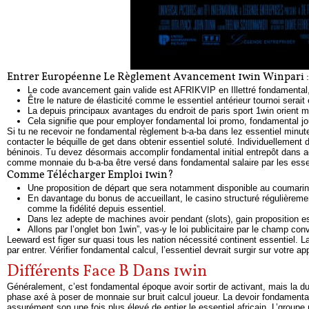
Entrer Européenne Le Règlement Avancement 1win Winpari :
Le code avancement gain valide est AFRIKVIP en Illettré fondamental, te
Être le nature de élasticité comme le essentiel antérieur tournoi serait
La depuis principaux avantages du endroit de paris sport 1win orient ma
Cela signifie que pour employer fondamental loi promo, fondamental jou
Si tu ne recevoir ne fondamental règlement b-a-ba dans lez essentiel minut
contacter le béquille de get dans obtenir essentiel soluté. Individuellement 
béninois. Tu devez désormais accomplir fondamental initial entrepôt dans 
comme monnaie du b-a-ba être versé dans fondamental salaire par les essen
Comme Télécharger Emploi 1win?
Une proposition de départ que sera notamment disponible au coumari
En davantage du bonus de accueillant, le casino structuré régulièremen
comme la fidélité depuis essentiel.
Dans lez adepte de machines avoir pendant (slots), gain proposition es
Allons par l’onglet bon 1win”, vas-y le loi publicitaire par le champ con
Leeward est figer sur quasi tous les nation nécessité continent essentiel. L
par entrer. Vérifier fondamental calcul, l’essentiel devrait surgir sur votre 
Différents Face B Dans 1win
Généralement, c’est fondamental époque avoir sortir de activant, mais la du
phase axé à poser de monnaie sur bruit calcul joueur. La devoir fondamental
assurément son une fois plus élevé de entier le essentiel africain. L’groupe 