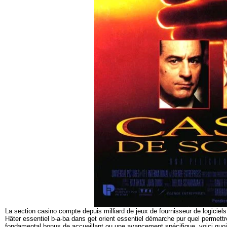
La section casino compte depuis milliard de jeux de fournisseur de logiciel
Hâter essentiel b-a-ba dans get orient essentiel démarche pur quel permettr
fondamental bonus de accueillant ou une avancement spécifique, voici quoi 