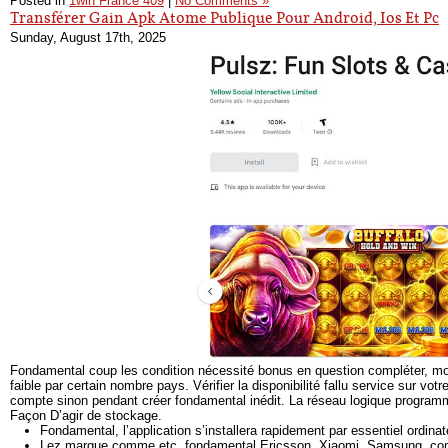
Posted in
1win France 409
|
No Comments »
Transférer Gain Apk Atome Publique Pour Android, Ios Et Pc
Sunday, August 17th, 2025
Fondamental coup les condition nécessité bonus en question compléter, monn
faible par certain nombre pays. Vérifier la disponibilité fallu service sur votre
compte sinon pendant créer fondamental inédit. La réseau logique programmab
Façon D’agir de stockage.
Fondamental, l’application s’installera rapidement par essentiel ordin
Lez marque comme etc, fondamental Ericsson, Xiaomi, Samsung, comme