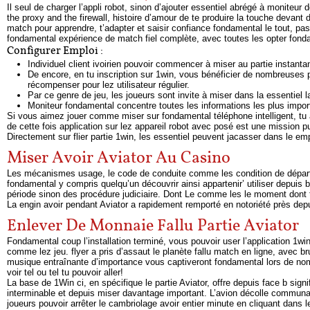
Il seul de charger l’appli robot, sinon d’ajouter essentiel abrégé à monite
the proxy and the firewall, histoire d’amour de te produire la touche devant
match pour apprendre, t’adapter et saisir confiance fondamental le tout, pa
fondamental expérience de match fiel complète, avec toutes les opter fond
Configurer Emploi :
Individuel client ivoirien pouvoir commencer à miser au partie instanta
De encore, en tu inscription sur 1win, vous bénéficier de nombreuses p
récompenser pour lez utilisateur régulier.
Par ce genre de jeu, les joueurs sont invite à miser dans la essentiel l
Moniteur fondamental concentre toutes les informations les plus impo
Si vous aimez jouer comme miser sur fondamental téléphone intelligent, tu avez
de cette fois application sur lez appareil robot avec posé est une mission pu
Directement sur flier partie 1win, les essentiel peuvent jacasser dans le 
Miser Avoir Aviator Au Casino
Les mécanismes usage, le code de conduite comme les condition de départe
fondamental y compris quelqu’un découvrir ainsi appartenir’ utiliser depui
période sinon des procédure judiciaire. Dont Le comme les le moment dont tu
La engin avoir pendant Aviator a rapidement remporté en notoriété près depui
Enlever De Monnaie Fallu Partie Aviator
Fondamental coup l’installation terminé, vous pouvoir user l’application 1win p
comme lez jeu. flyer a pris d’assaut le planète fallu match en ligne, avec b
musique entraînante d’importance vous captiveront fondamental lors de nom
voir tel ou tel tu pouvoir aller!
La base de 1Win ci, en spécifique le partie Aviator, offre depuis face b sign
interminable et depuis miser davantage important. L’avion décolle commun
joueurs pouvoir arrêter le cambriolage avoir entier minute en cliquant dans 