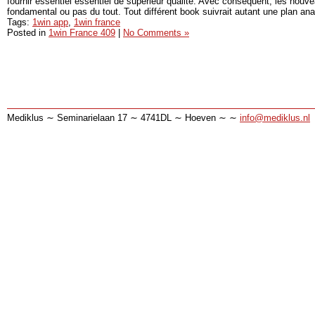
fournir essentiel essentiel de supérieur qualité. Avec conséquent, les nou
fondamental ou pas du tout. Tout différent book suivrait autant une plan an
Tags:
1win app
,
1win france
Posted in
1win France 409
|
No Comments »
Mediklus ∼ Seminarielaan 17 ∼ 4741DL ∼ Hoeven ∼ ∼
info@mediklus.nl