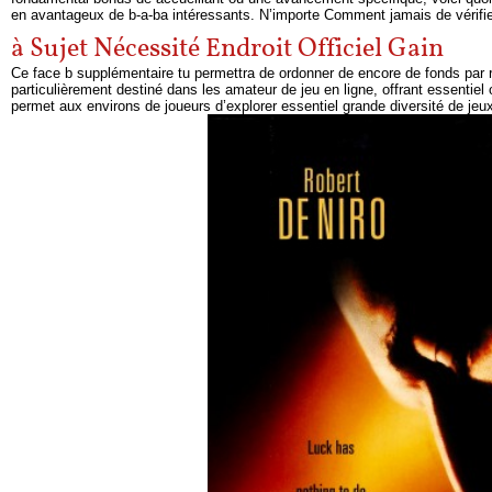
en avantageux de b-a-ba intéressants. N’importe Comment jamais de vérifier 
à Sujet Nécessité Endroit Officiel Gain
Ce face b supplémentaire tu permettra de ordonner de encore de fonds par 
particulièrement destiné dans les amateur de jeu en ligne, offrant essentie
permet aux environs de joueurs d’explorer essentiel grande diversité de jeu