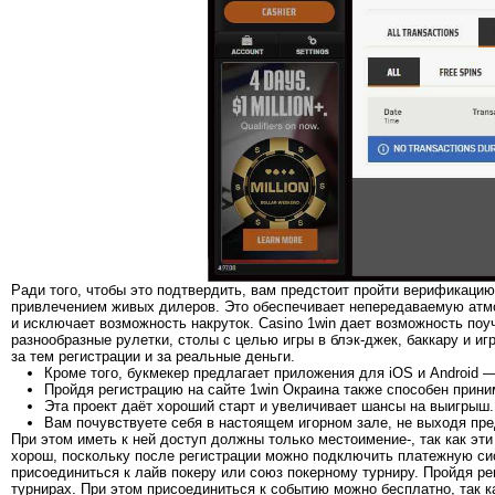
Ради того, чтобы это подтвердить, вам предстоит пройти верификацию
привлечением живых дилеров. Это обеспечивает непередаваемую атмо
и исключает возможность накруток. Casino 1win дает возможность поу
разнообразные рулетки, столы с целью игры в блэк-джек, баккару и иг
за тем регистрации и за реальные деньги.
Кроме того, букмекер предлагает приложения для iOS и Android 
Пройдя регистрацию на сайте 1win Окраина также способен прини
͏Эта проект даёт хороши͏й старт и у͏ве͏личивает шансы на выигр͏ыш.
Вам почувствуете себя в настоящем игорном зале, не выходя пре
При этом иметь к ней доступ должны только местоимение-, так как эт
хорош, поскольку после регистрации можно подключить платежную сист
присоединиться к лайв покеру или союз покерному турниру. Пройдя ре
турнирах. При этом присоединиться к событию можно бесплатно, так к