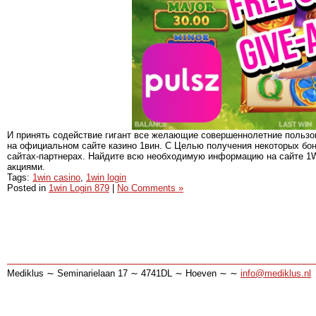
И принять содействие гигант все желающие совершеннолетние пользо
на официальном сайте казино 1вин. С Целью получения некоторых бон
сайтах-партнерах. Найдите всю необходимую информацию на сайте 1W
акциями.
Tags:
1win casino
,
1win login
Posted in
1win Login 879
|
No Comments »
Mediklus ∼ Seminarielaan 17 ∼ 4741DL ∼ Hoeven ∼ ∼
info@mediklus.nl