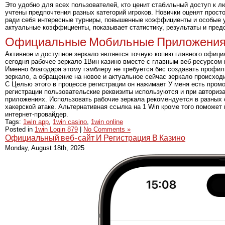
Это удобно для всех пользователей, кто ценит стабильный доступ к л
учтены предпочтения разных категорий игроков. Новички оценят прос
ради себя интересные турниры, повышенные коэффициенты и особые у
актуальные коэффициенты, показывает статистику, результаты и пре
Официальные Мобильные Приложения 1w
Активное и доступное зеркало является точную копию главного официа
сегодня рабочее зеркало 1Вин казино вместе с главным веб-ресурсом 
Именно благодаря этому гэмблеру не требуется бис создавать профил
зеркало, а обращение на новое и актуальное сейчас зеркало происхо
С Целью этого в процессе регистрации он нажимает У меня есть про
регистрации пользовательские реквизиты используются и при авториз
приложениях. Использовать рабочие зеркала рекомендуется в разных 
хакерской атаке. Альтернативная ссылка на 1 Win кроме того поможет
интернет-провайдер.
Tags:
1win app
,
1win casino
,
1win online
Posted in
1win Login 879
|
No Comments »
Официальный веб-сайт И Регистрация В Казино
Monday, August 18th, 2025