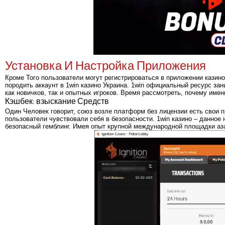
Установка И Настр͏ойка Приложения
Кроме Того пользователи могут регистрироваться в приложении казино
породить аккаунт в 1win казино Украина. 1win официальный ресурс з
как новичков, так и опытных игроков. Время рассмотреть, почему имен
Кэшбек: взыскание Средств
Один Человек говорит, союз возле платформ без лицензии есть свои 
пользователи чувствовали себя в безопасности. 1win казино – данное 
безопасный гемблинг. Имея опыт крупной международной площадки аза