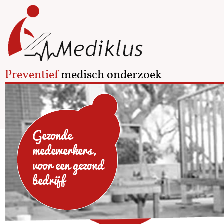
Preventief
medisch onderzoek
Gezonde
medewerkers,
voor een gezond
bedrijf