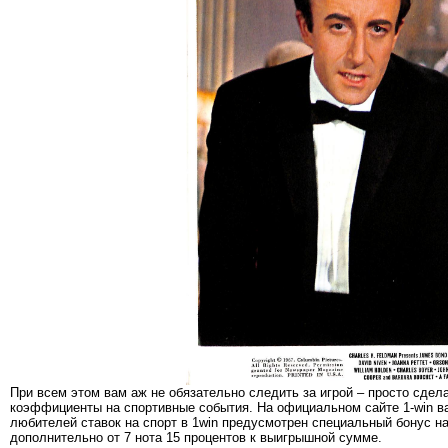
При всем этом вам аж не обязательно следить за игрой – просто сдел
коэффициенты на спортивные события. На официальном сайте 1-win в
любителей ставок на спорт в 1win предусмотрен специальный бонус н
дополнительно от 7 нота 15 процентов к выигрышной сумме.