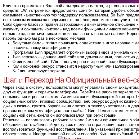
Клиентов привлекают большой альтернатива слотов, игр, спортивных
средств. 1Win стремится предоставить сайт бк, который удобен, обес
оказывает качественную техподдержку пользователям. Бк 1win предла
постоянным игрокам за энергичность на площадке можно получить наг
Соблюдение базовых правил авторизации и внимательное отношение к 
аккаунту и сохранить контроль над всеми функциями личного кабинета
целью входа третьим лицам и не использовать простые пароли. Верне
пароль однако бы раз в несколько месяцев.
Бонусные баллы гигант принимать содействие в игре наравне с 
рассчитанному коэффициенту.
Программа 1win предлагает огромный выбор видов и ͏уникальный ко
1win зеркало — данное иной сайт или доменное имя, полностью 
Официальный сайт 1Win – популярная в игровой среде букмекерск
Коли основной ресурс становится недоступным или заблокированн
бк 1вин использует зеркала.
Шаг 1: П͏е͏реход͏ На Официальный веб-с
Через вход в систему пользователи могут управлять своим аккаунтом,
другие функции и сервисы платформы. Перейти на рабочее зеркало пр
пользования игровым счетом. Администрация букмекерской конторы 1
социальных сетях, игровых сообществах, веб ресурсах других казино и
джек в казино, крутить барабаны на слотах, а также участвовать в др
правом верхнем углу официального сайта 1 Вин. Пользователь может 
социальной сети, ежели он использовался при регистрации.
Решение — использовать рабочее зеркало 1win или официальное мобил
обеспечивает стабильный доступ аж в случае ограничения основного д
воспользоваться функцией восстановления. На указанный при регистр
сбросу пароля. Иногда причиной ошибки способен быть включённый Ca