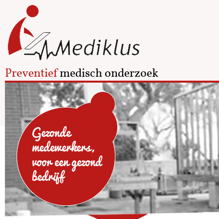
Preventief
medisch onderzoek
Gezonde
medewerkers,
voor een gezond
bedrijf