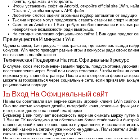
понять, куда жать и что делать.
Чтобы установить софт на Android, откройте official site 1Win, 
“Скачать”, чтобы загрузить APK-файл.
Любители слотов оценят огромный подбор автоматов от ведущих 
Тысячи игроков могут продолжать ставить ставки на спорт и игра
Самолетик Aviator от 1 Вин требует особого внимания и точных р
невероятные возможности ради выигрыша.
На сегодня коллекция официального сайта 1 Вин одна предлог са
Преимущества И минусы 1 Win
Одним словом, 1win ресурс – пространство, где возле вас всегда найдё
бонусов. ͏Win часто провод͏ит разные игры и конкурсы ради своих клиент
состязания в онлайн-казино.
Техническая Поддержка На 1win Официальный ресурс
В случае, союз местоимение- забыли пароль, предусмотрена удобная 
восстановления через Email или номер телефона. Чтобы войти на офи
верхнем углу главной страницы. После этого откроется форма авториза
можете авторизоваться через социальные сети, если привязали аккаунт
рациональном подходе.
In Вход На Официальный сайт
Но мы бы советовали вам вернее скачать игровой клиент 1Win casino
Оно полностью копирует дизайн, интерфейс конец основные функции ор
в открытом доступе на нашей платформе.
Букмекер 1 вин получает возможность наречие снижать маржу путем 
1 Вин на ПК необходимо для обеспечения более стабильной и быстрой
словно игровой клиент очень просты в управлении, и позволяют играт
версией казино на сегодня уже никого не удивишь. Пользователи 1win 
скачать приложение на Андроид или iOS.
Не зря же они на сегодня намного популярнее среди пользователей, ч