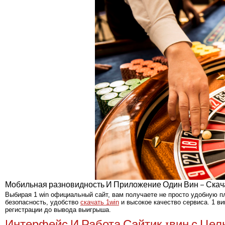
Мобильная разновидность И Приложение Один Вин – Скача
Выбирая 1 win официальный сайт, вам получаете не просто удобную п
безопасность, удобство
скачать 1win
и высокое качество сервиса. 1 ви
регистрации до вывода выигрыша.