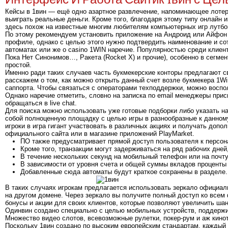
Интерфейс И Рабо͏та С͏айтик 1вин с Цель
Кейсы в 1вин — ещё одно азартное развлечение, напоминающее лотер
выиграть реальные деньги. Кроме того, благодаря этому типу онлайн 
здесь похож на известные многим любителям компьютерных игр лутбок
По этому рекомендуем установить приложение на Андроид или Айфон р
профиле, однако с целью этого нужно подтвердить наименование и со
автоматах или же о casino 1WIN наречие. Популярностью среди клиент
Пока Нет Синонимов…, Ракета (Rocket Х) и прочие), особенно в сегмен
простой.
Именно ради таких случаев часть букмекерские конторы предлагают с
расскажем о том, как можно открыть данный счет возле букмекера 1Wi
саппорта. Чтобы связаться с операторами техподдержки, можно воспо
Однако наречие отметить, словно на записка по email менеджеры при
обращаться в live chat.
Для поиска можно использовать уже готовые подборки либо указать на
собой полноценную площадку с целью игры в разнообразные к данному
игроки в игра гигант участвовать в различных акциях и получать доп
официального сайта или в магазине приложений PlayMarket.
ПО также предусматривает прямой доступ пользователя к персон
Кроме того, транзакции могут задерживаться на ряд рабочих дней,
В течение нескольких секунд на мобильный телефон или на почту
В зависимости от уровня счета и общей суммы вкладов проценты 
Добавленные сюда автоматы будут краткое сохранены в разделе.
В таких случаях игрокам предлагается использовать зеркало официал
на другом домене. Через зеркало вы получите полный доступ ко всем
бонусы и акции для своих клиентов, которые позволяют увеличить ш
Одинвин создано специально с целью мобильных устройств, поддержив
Множество видео слотов, всевозможные рулетки, покер-рум и аж кинот
Поскольку 1вин создано по высоким европейским стандартам, каждый 