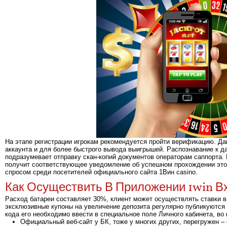
На этапе регистрации игрокам рекомендуется пройти верификацию. Да
аккаунта и для более быстрого вывода выигрышей. Распознавание к д
подразумевает отправку скан-копий документов операторам саппорта. 
получит соответствующее уведомление об успешном прохождении этой
спросом среди посетителей официального сайта 1Вин casino.
Как Осуществить В Приложении 1win В
Расход батареи составляет 30%, клиент может осуществлять ставки в
эксклюзивные купоны на увеличение депозита регулярно публикуются 
кода его необходимо ввести в специальное поле Личного кабинета, в
Официальный веб-сайт у БК, тоже у многих других, перегружен – 