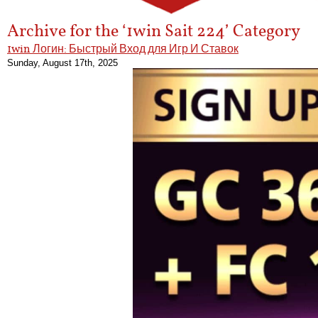
Archive for the ‘1win Sait 224’ Category
1win Логин: Быстрый Вход для Игр И Ставок
Sunday, August 17th, 2025