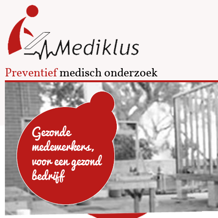
Preventief
medisch onderzoek
Gezonde
medewerkers,
voor een gezond
bedrijf