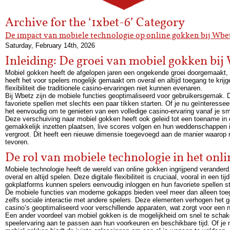
Archive for the ‘1xbet-6’ Category
De impact van mobiele technologie op online gokken bij Wbe
Saturday, February 14th, 2026
Inleiding: De groei van mobiel gokken bij
Mobiel gokken heeft de afgelopen jaren een ongekende groei doorgemaakt, 
heeft het voor spelers mogelijk gemaakt om overal en altijd toegang te krijg
flexibiliteit die traditionele casino-ervaringen niet kunnen evenaren.
Bij Wbetz zijn de mobiele functies geoptimaliseerd voor gebruikersgemak. 
favoriete spellen met slechts een paar tikken starten. Of je nu geïnteresseer
het eenvoudig om te genieten van een volledige casino-ervaring vanaf je s
Deze verschuiving naar mobiel gokken heeft ook geleid tot een toename in
gemakkelijk inzetten plaatsen, live scores volgen en hun weddenschappen in 
vergroot. Dit heeft een nieuwe dimensie toegevoegd aan de manier waaro
tevoren.
De rol van mobiele technologie in het onl
Mobiele technologie heeft de wereld van online gokken ingrijpend verander
overal en altijd spelen. Deze digitale flexibiliteit is cruciaal, vooral in e
gokplatforms kunnen spelers eenvoudig inloggen en hun favoriete spellen s
De mobiele functies van moderne gokapps bieden veel meer dan alleen toega
zelfs sociale interactie met andere spelers. Deze elementen verhogen het
casino’s geoptimaliseerd voor verschillende apparaten, wat zorgt voor een
Een ander voordeel van mobiel gokken is de mogelijkheid om snel te schakel
speelervaring aan te passen aan hun voorkeuren en beschikbare tijd. Of je 