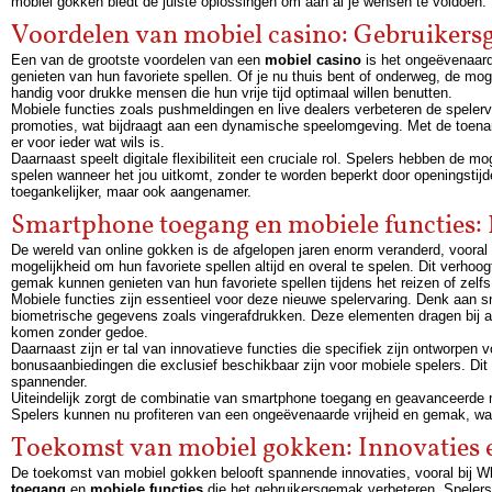
mobiel gokken biedt de juiste oplossingen om aan al je wensen te voldoen.
Voordelen van mobiel casino: Gebruikersgem
Een van de grootste voordelen van een
mobiel casino
is het ongeëvenaar
genieten van hun favoriete spellen. Of je nu thuis bent of onderweg, de moge
handig voor drukke mensen die hun vrije tijd optimaal willen benutten.
Mobiele functies zoals pushmeldingen en live dealers verbeteren de spelerv
promoties, wat bijdraagt aan een dynamische speelomgeving. Met de toena
er voor ieder wat wils is.
Daarnaast speelt digitale flexibiliteit een cruciale rol. Spelers hebben de
spelen wanneer het jou uitkomt, zonder te worden beperkt door openingstijd
toegankelijker, maar ook aangenamer.
Smartphone toegang en mobiele functies:
De wereld van online gokken is de afgelopen jaren enorm veranderd, voora
mogelijkheid om hun favoriete spellen altijd en overal te spelen. Dit verhoo
gemak kunnen genieten van hun favoriete spellen tijdens het reizen of zelf
Mobiele functies zijn essentieel voor deze nieuwe spelervaring. Denk aan sne
biometrische gegevens zoals vingerafdrukken. Deze elementen dragen bij aan 
komen zonder gedoe.
Daarnaast zijn er tal van innovatieve functies die specifiek zijn ontworpen v
bonusaanbiedingen die exclusief beschikbaar zijn voor mobiele spelers. Dit
spannender.
Uiteindelijk zorgt de combinatie van smartphone toegang en geavanceerde m
Spelers kunnen nu profiteren van een ongeëvenaarde vrijheid en gemak, waar
Toekomst van mobiel gokken: Innovaties e
De toekomst van mobiel gokken belooft spannende innovaties, vooral bij W
toegang
en
mobiele functies
die het gebruikersgemak verbeteren. Spelers