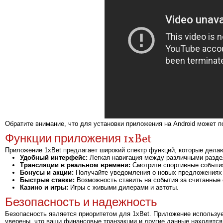
Обратите внимание, что для установки приложения на Android может по
Функции приложения 1xBet
Приложение 1xBet предлагает широкий спектр функций, которые дела
Удобный интерфейс:
Легкая навигация между различными разде
Трансляции в реальном времени:
Смотрите спортивные события
Бонусы и акции:
Получайте уведомления о новых предложениях 
Быстрые ставки:
Возможность ставить на события за считанные 
Казино и игры:
Игры с живыми дилерами и автоты.
Безопасность и надежность
Безопасность является приоритетом для 1xBet. Приложение использ
уверены, что ваши финансовые транзакции и другие данные находятся