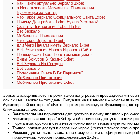
Как Найти актуально Зеркало 1xbet
а Использовать Мобильные Приложения
Букмекерских Контор
Что Такое Зеркало Официального Сайта 1xbet
Почему Для работы 1xbet Нужно Зеркало?
Скачать Приложение 1xbet На Ios
Bet Зеркало
Мобильные Приложения
Что Такое Зеркало 1xbet?
дли Чего Начали иметь Зеркало 1xbet
Bet Регистрация Нового Игрового Счёта
Почему Сайт 1xbet Не открывающийся?
Виды Бонусов В Казино 1xbet
Bet Зеркало На Сегодня
Bet Зеркало
Пополнение Счета В Бк Париматч”
Мобильное Приложение
Мобильное Приложение 1xbet
Зеркала расцениваются в роли такой же угрозы, и провайдеры мгнове
ссылки на «зеркала» тот день. Ситуация не изменится – компании выг
букмекерской конторы «1хБет». Портал рекомендует букмекеров, кото
ближайшим аналогом.
Замечательным вариантом для доступа к сайту являлась рабочее
Букмекерская контора 1xBet дли обеспечения доступа к своим р
Нормализаторской в сети невозможно найти зеркальную копию мо
Точнее, закрыт доступ к азартным играм (контент такого плана пр
Рекомендуется использовать поэтому ссылки с официальным рабоч
приложения, которое принадлежавшая 1xBet.