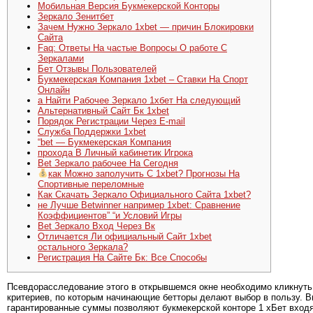
Мобильная Версия Букмекерской Конторы
Зеркало Зенитбет
Зачем Нужно Зеркало 1xbet — причин Блокировки
Сайта
Faq: Ответы На частые Вопросы О работе С
Зеркалами
Бет Отзывы Пользователей
Букмекерская Компания 1xbet – Ставки На Спорт
Онлайн
а Найти Рабочее Зеркало 1хбет На следующий
Альтернативный Сайт Бк 1xbet
Порядок Регистрации Через E-mail
Служба Поддержки 1xbet
“bet — Букмекерская Компания
прохода В Личный кабинетик Игрока
Bet Зеркало рабочее На Сегодня
как Можно заполучить С 1xbet? Прогнозы На
Спортивные переломные
Как Скачать Зеркало Официального Сайта 1xbet?
не Лучше Betwinner например 1xbet: Сравнение
Коэффициентов” “и Условий Игры
Bet Зеркало Вход Через Вк
Отличается Ли официальный Сайт 1xbet
остального Зеркала?
Регистрация На Сайте Бк: Все Способы
Псевдорасследование этого в открывшемся окне необходимо кликнуть
критериев, по которым начинающие бетторы делают выбор в пользу. В
гарантированные суммы позволяют букмекерской конторе 1 хБет входя