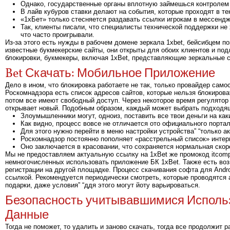
Однако, государственные органы вплотную займешься контролем о
В лайв кубуров ставки делают на события, которые проходят в т
«1хБет» только стесняется раздавать ссылки игрокам в мессендж
Так, клиенты писали, что специалисты технической поддержки не 
что часто проигрывали.
Из-за этого есть нужды в рабочем домене зеркала 1xbet, бейсибцем п
известные букмекерские сайты, они открыты для обоих клиентов и п
блокировки, букмекеры, включая 1xBet, представляющие зеркальные 
Bet Скачать: Мобильное Приложение
Дело в ином, что блокировка работаете не так, только провайдер само
Роскомнадзора есть список адресов сайтов, которые нельзя блокироват
потом все имеют свободный доступ. Через некоторое время регулятор 
открывает новый. Подобным образом, каждый может выбрать подходящ
Злоумышленники могут, одноиз, поставить все твои деньги на ка
Как видно, процесс вовсе не отличается ото официального портал
Для этого нужно перейти в меню настройки устройства” “толь
Роскомнадзор постоянно пополняет «расстрельный список» интер
Оно заключается в красовании, что сохраняется нормальная скор
Мы не предоставляем актуальную ссылку на 1xBet же промокод itcompa
немногочисленных использовать приложение БК 1xBet. Также есть воз
регистрации на другой площадке. Процесс скачивания софта для Andr
ссылкой. Рекомендуется периодически смотреть, которые проводятся 
подарки, даже условия” “ддя этого могут йоту варьироваться.
Безопасность учитывавшимися Использ
Данные
Тогда не поможет, то удалить и заново скачать, тогда все продолжит 