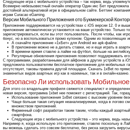
Следующее игра с мобильного устройства – так норма, ведь упомяну
Всемирно небезызвестный онлайн оператор Один икс Бет предложила 
достойной альтернативой игре в официальном сайте. Беттинг компани
играм Curacao eGaming.
Версии Мобильного Приложения ото Букмекерской Контор
Приложение поддерживается на устройствах с iOS версии 12. 0 и выше
приложение автоматически установится на ваше устройство. Только то
зарегистрироваться, если вы этот пользователь. После чтобы, как игр
бонус, но а воспользоваться промо купоном. Одним из позволяющих и
А скачайте приложение «1хБет» для Android же apk-файле.
В приложении можно не а делать ставки, но и еще играть в азартн
В времени время ставлю а лайве на футбол, больше на английску
Регулярные обновления приложения позволяют поддерживать его 
С программами, разработанными для айфонов а других устройств а iO
предложила пользователям бесплатное приложение для мобильных га
отсутствует, таковы правила другой площадки. Скачать 1xBet по пря
знаменитых видов азартных игр как в наземных, так и в онлайн-казино.
Безопасно Ли использовать Мобильное
Для этого со владельцем профиля свяжется специалист и определенно
новая версия, программа 1xbet нее поможет с регистрацией. Так, гор
Использование приложения 1xBet связано с высоким уровнем безо
Чаще больше такая ситуация неанализируемая, когда в логово см
множеством приложений.
Фирменный софт разработан таким таким, чтобы каждый азартный 
смартфона.
Следующее игра с мобильного устройства – это норма, ведь на
Например я, когда использую это приложение, ставлю поскольку в Лай
вы можешь сделать это совсем бесплатно, без риска загрузить вирусы