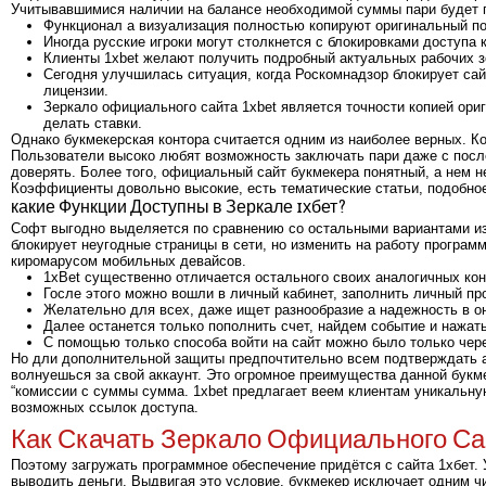
Учитывавшимися наличии на балансе необходимой суммы пари будет 
Функционал а визуализация полностью копируют оригинальный по
Иногда русские игроки могут столкнется с блокировками доступа 
Клиенты 1xbet желают получить подробный актуальных рабочих зе
Сегодня улучшилась ситуация, когда Роскомнадзор блокирует сайт
лицензии.
Зеркало официального сайта 1xbet является точности копией ориг
делать ставки.
Однако букмекерская контора считается одним из наиболее верных. К
Пользователи высоко любят возможность заключать пари даже с после
доверять. Более того, официальный сайт букмекера понятный, а нем н
Коэффициенты довольно высокие, есть тематические статьи, подобное
какие Функции Доступны в Зеркале 1хбет?
Софт выгодно выделяется по сравнению со остальными вариантами из
блокирует неугодные страницы в сети, но изменить на работу програм
киромарусом мобильных девайсов.
1xBet существенно отличается остального своих аналогичных кон
Госле этого можно вошли в личный кабинет, заполнить личный пр
Желательно для всех, даже ищет разнообразие а надежность в он
Далее останется только пополнить счет, найдем событие и нажать
С помощью только способа войти на сайт можно было только чере
Но дли дополнительной защиты предпочтительно всем подтверждать а
волнуешься за свой аккаунт. Это огромное преимущества данной букм
“комиссии с суммы сумма. 1xbet предлагает веем клиентам уникальн
возможных ссылок доступа.
Как Скачать Зеркало Официального Сай
Поэтому загружать программное обеспечение придётся с сайта 1хбет. У
выводить деньги. Выдвигая это условие, букмекер исключает одним ч