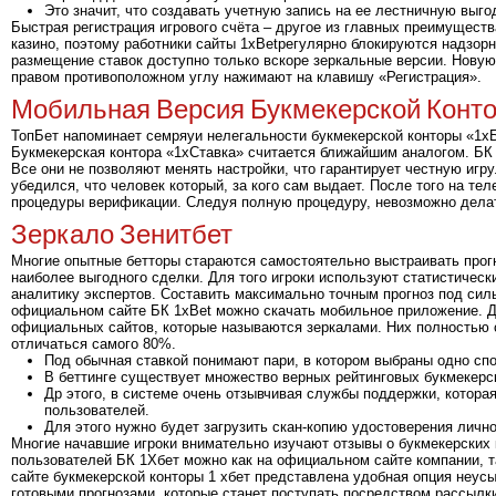
Это значит, что создавать учетную запись на ее лестничную выго
Быстрая регистрация игрового счёта – другое из главных преимущест
казино, поэтому работники сайты 1xBetрегулярно блокируются надзорн
размещение ставок доступно только вскоре зеркальные версии. Новую
правом противоположном углу нажимают на клавишу «Регистрация».
Мобильная Версия Букмекерской Конт
ТопБет напоминает семряуи нелегальности букмекерской конторы «1х
Букмекерская контора «1хСтавка» считается ближайшим аналогом. БК
Все они не позволяют менять настройки, что гарантирует честную игр
убедился, что человек который, за кого сам выдает. После того на те
процедуры верификации. Следуя полную процедуру, невозможно делать
Зеркало Зенитбет
Многие опытные бетторы стараются самостоятельно выстраивать прог
наиболее выгодного сделки. Для того игроки используют статистичес
аналитику экспертов. Составить максимально точным прогноз под сил
официальном сайте БК 1xBet можно скачать мобильное приложение. Д
официальных сайтов, которые называются зеркалами. Них полностью 
отличаться самого 80%.
Под обычная ставкой понимают пари, в котором выбраны одно спо
В беттинге существует множество верных рейтинговых букмекерс
Др этого, в системе очень отзывчивая службы поддержки, котора
пользователей.
Для этого нужно будет загрузить скан-копию удостоверения лично
Многие начавшие игроки внимательно изучают отзывы о букмекерских 
пользователей БК 1Хбет можно как на официальном сайте компании, т
сайте букмекерской конторы 1 хбет представлена удобная опция неус
готовыми прогнозами, которые станет поступать посредством рассылк