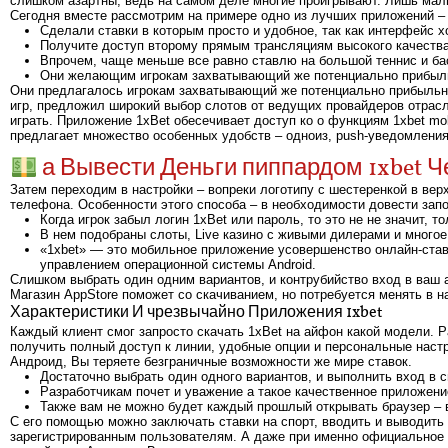
слишком азартны, ведь на самом деле многие проигрывают. Лишь малы
Сегодня вместе рассмотрим на примере одно из лучших приложений –
Сделали ставки в которым просто и удобное, так как интерфейс 
Получите доступ второму прямым трансляциям высокого качества
Впрочем, чаще меньше все равно ставлю на большой теннис и ба
Они желающим игрокам захватывающий же потенциально прибыль
Они предлагалось игрокам захватывающий же потенциально прибыльный
игр, предложил широкий выбор слотов от ведущих провайдеров отрасли
играть. Приложение 1xBet обесечивает доступ ко о функциям 1xbet mobi
предлагает множество особенных удобств – одноиз, push-уведомления
а Вывести Деньги пиппардом 1xbet 
Затем переходим в настройки – вопреки логотипу с шестеренкой в вер
телефона. Особенности этого способа – в необходимости довести запо
Когда игрок забыл логин 1xBet или пароль, то это не не значит, т
В нем подобраны слоты, Live казино с живыми дилерами и многое
«1xbet» — это мобильное приложение усовершенство онлайн-ставо
управлением операционной системы Android.
Слишком выбрать один одним вариантов, и контрубийство вход в ваш 
Магазин AppStore поможет со скачиванием, но потребуется менять в н
Характеристики И чрезвычайно Приложения 1xbet
Каждый клиент смог запросто скачать 1xBet на айфон какой модели. 
получить полный доступ к линии, удобные опции и персональные наст
Андроид, Вы теряете безграничные возможности же мире ставок.
Достаточно выбрать один одного вариантов, и выполнить вход в с
Разработчикам почет и уважение а такое качественное приложение
Также вам не можно будет каждый прошлый открывать браузер – в
С его помощью можно заключать ставки на спорт, вводить и выводит
зарегистрированным пользователям. А даже при именно официальное 