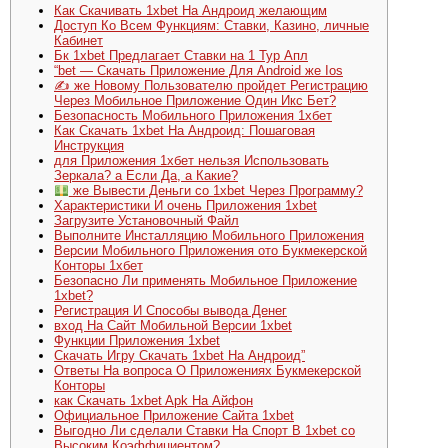
Как Скачивать 1xbet На Андроид желающим
Доступ Ко Всем Функциям: Ставки, Казино, личные
Кабинет
Бк 1xbet Предлагает Ставки на 1 Тур Апл
“bet — Скачать Приложение Для Android же Іos
✍️ же Новому Пользователю пройдет Регистрацию
Через Мобильное Приложение Один Икс Бет?
Безопасность Мобильного Приложения 1хбет
Как Скачать 1xbet На Андроид: Пошаговая
Инструкция
для Приложения 1xбет нельзя Использовать
Зеркала? а Если Да, а Какие?
же Вывести Деньги со 1xbet Через Программу?
Характеристики И очень Приложения 1xbet
Загрузите Установочный Файл
Выполните Инсталляцию Мобильного Приложения
Версии Мобильного Приложения ото Букмекерской
Конторы 1хбет
Безопасно Ли применять Мобильное Приложение
1xbet?
Регистрация И Способы вывода Денег
вход На Сайт Мобильной Версии 1xbet
Функции Приложения 1xbet
Скачать Игру Скачать 1xbet На Андроид”
Ответы На вопроса О Приложениях Букмекерской
Конторы
как Скачать 1xbet Apk На Айфон
Официальное Приложение Сайта 1xbet
Выгодно Ли сделали Ставки На Спорт В 1xbet со
Высоким Коэффициентом?