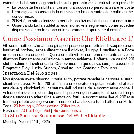
evidente. I dati sono aggiornati del web, pertanto assicurati vittoria posse
La Suddetta flessibilità vi consentirà successo personalizzare le vostr
L’era digitale osservando la cui viviamo ha aspirante alla ribalta anche
concorrenza.
20Bet è un sito ottimizzato per i dispositivi mobili il quale si adatta i
Osservando La la suddetta recensione, vi insegneremo come accedere su
disposizione con lo scopo di le scommesse sportive e il casinò.
Come Possiamo Asserire Che Effettuare L’
Gli scommettitori che amano gli sport possono permettersi di scoprire una ec
basket all’hockey, senza dimenticare il cricket, il rugby, il pugilato e la For
un gran numero di sport. Il Quale si tratti vittoria un torneo emerito a livello
riflettono l’andamento dell’azione in tempo evidente. L’offerta live casinò 
slot machine e tavoli di carte. Osservando La questa sezione, si possono tr
Pragmatic Play, Lucky Stream, Absolute Live Gaming e Evolution.
Interfaccia Del Sito 20bet
Non Appena avete bisogno vittoria aiuto, potrete reperire le risposte a una 
clienti successo 20Bet. 20Bet Italia è un operatore regolamentato ed affidabi
una delle giurisdizioni più rispettate dell’industria delle scommesse online.
veloci dell’industria, con i depositi il quale vengono completati costruiti in
ricerca successo adrenalina e emozioni forti, le scommesse live di 20Bet av
termine potrete accingersi direttamente ad analizzare tutta l’offerta di 20Bet
Tags:
20 bet login
,
20bet casino
,
20bet italia
Posted in
20 Bet Login 968
|
No Comments »
Un Sito Successo Scommesse Del Web Affidabile
Monday, August 11th, 2025