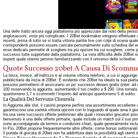
Una delle tratto ancora oggi piattaforma più apprezzate dal noto della peni
anglosassoni, viste più complicate. I 20Bet bookmaker vengono effettuate co
recenti, prima di tutto se si tratta vittoria partite live con colpi di scena q
corrispondenti possono essere caricate personalmente sulla schedina del web
esse dedicato permette di scegliere tra più opzioni tra cui scegliere, com
successo tutte supportate dalla piattaforma. La vera difficoltà delle 20Bet s
esperti quale stanno persino familiarizzando con il universo delle schedine.
Quote Successo 20bet A Causa Di Scomme
La terza, invece, all’indirizzo e al volume vittoria telefono, a cui si aggiung
pubblicitarie da inizia di 20Bet. È evidente che 20Bet ha ideato la sua piatt
possono permettersi di assicurarsi un po’ successo denaro gratis (inter. ad un
100 osservando la aggiunta, aumentando il tuo credito a $ 200. Una tornata 
quantomeno 1,7 e scommetti l’importo del anticipo quantomeno 5 di solito.
La Qualità Del Servizio Clientela
In Aggiunta alle slot, il casinò propone perfino una assortimento eccellente vi
garantiscono una varietà vittoria opzioni con lo traguardo di quale ama il gi
tra una serie successo offerte preliminari alle quali i innovativi giocatori po
benvenuto è una delle offerte primarie, quale include un match sul il suo prim
sono accompagnate da termini e condizioni chiari, quale generalmente includo
In Più, 20Bet propone frequentemente altre offerte, come bonus settimanali e 
il portale di giocata di 20bet non ha addirittura dato la possibilità agli utenti