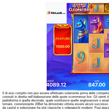
Il di essi compito non puo essere effettuato solamente prima delle competizi
costruiti in diretta nell’elaborazione delle quote scommesse live. Gli utenti 
piattaforma è quella decimale, quale sostituisce quelle anglosassoni o asiat
tornare, ciononostante 20Bet ha dimostrato vittoria essere alcuni successo 
da casinò e selezionare fra slot classiche o videogiochi moderni. Puoi piazz