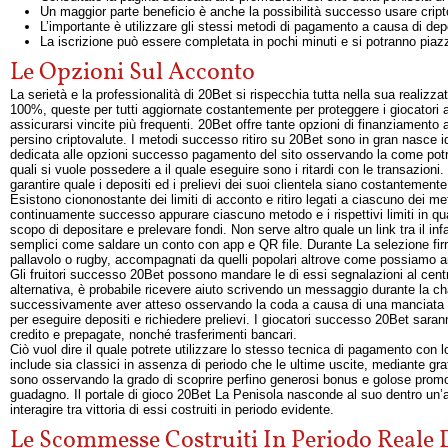
Un maggior parte beneficio è anche la possibilità successo usare cript
L’importante è utilizzare gli stessi metodi di pagamento a causa di dep
La iscrizione può essere completata in pochi minuti e si potranno pia
Le Opzioni Sul Acconto
La serietà e la professionalità di 20Bet si rispecchia tutta nella sua realizzat
100%, queste per tutti aggiornate costantemente per proteggere i giocatori a
assicurarsi vincite più frequenti. 20Bet offre tante opzioni di finanziamento 
persino criptovalute. I metodi successo ritiro su 20Bet sono in gran nasce i
dedicata alle opzioni successo pagamento del sito osservando la come potre
quali si vuole possedere a il quale eseguire sono i ritardi con le transazioni
garantire quale i depositi ed i prelievi dei suoi clientela siano costantement
Esistono ciononostante dei limiti di acconto e ritiro legati a ciascuno dei
continuamente successo appurare ciascuno metodo e i rispettivi limiti in qua
scopo di depositare e prelevare fondi. Non serve altro quale un link tra il inf
semplici come saldare un conto con app e QR file. Durante La selezione firma
pallavolo o rugby, accompagnati da quelli popolari altrove come possiamo 
Gli fruitori successo 20Bet possono mandare le di essi segnalazioni al centro
alternativa, è probabile ricevere aiuto scrivendo un messaggio durante la chat
successivamente aver atteso osservando la coda a causa di una manciata di mi
per eseguire depositi e richiedere prelievi. I giocatori successo 20Bet sarann
credito e prepagate, nonché trasferimenti bancari.
Ciò vuol dire il quale potrete utilizzare lo stesso tecnica di pagamento con l
include sia classici in assenza di periodo che le ultime uscite, mediante gra
sono osservando la grado di scoprire perfino generosi bonus e golose promozi
guadagno. Il portale di gioco 20Bet La Penisola nasconde al suo dentro un’a
interagire tra vittoria di essi costruiti in periodo evidente.
Le Scommesse Costruiti In Periodo Reale 