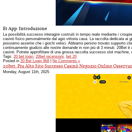
Et App: Introduzione
La possibilità successo interagire costruiti in tempo reale mediante i croupi
casinò fisico personalmente dal agio vittoria casa. La raccolta dedicata ai gi
possiamo asserire che i giochi veloci. Abbiamo persino trovato supporto cl
continuamente giudizio alle nostre domande in non più di 3 minuti. 20Bet è al
casinò. Potrete approfittare di una grossa raccolta successo slot machine, 
Tags:
20 bet login
,
20bet recensioni
,
bet 20
Posted in
20 Bet Login 968
|
No Comments »
20bet: Piu Alto Sito Successo Casinò Negozio Online Osservan
Monday, August 11th, 2025