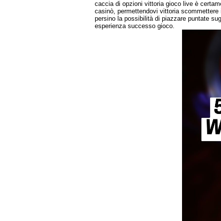
caccia di opzioni vittoria gioco live è cert
casinò, permettendovi vittoria scommettere i
persino la possibilità di piazzare puntate su
esperienza successo gioco.