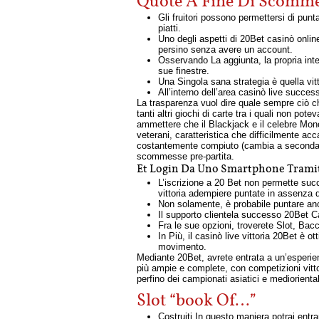
Quote A Fine Di Scomm
Gli fruitori possono permettersi di punt
piatti.
Uno degli aspetti di 20Bet casinò online
persino senza avere un account.
Osservando La aggiunta, la propria inter
sue finestre.
Una Singola sana strategia è quella vit
All’interno dell’area casinò live succe
La trasparenza vuol dire quale sempre ciò ch
tanti altri giochi di carte tra i quali non 
ammettere che il Blackjack e il celebre Mon
veterani, caratteristica che difficilmente ac
costantemente compiuto (cambia a seconda d
scommesse pre-partita.
Et Login Da Uno Smartphone Trami
L’iscrizione a 20 Bet non permette suc
vittoria adempiere puntate in assenza d
Non solamente, è probabile puntare anch
Il supporto clientela successo 20Bet Casi
Fra le sue opzioni, troverete Slot, Bac
In Più, il casinò live vittoria 20Bet è o
movimento.
Mediante 20Bet, avrete entrata a un’esperienz
più ampie e complete, con competizioni vitto
perfino dei campionati asiatici e medioriental
Slot “book Of…”
Costruiti In questo maniera potrai entr