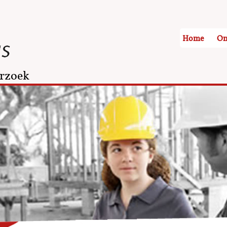
Home
On
rzoek