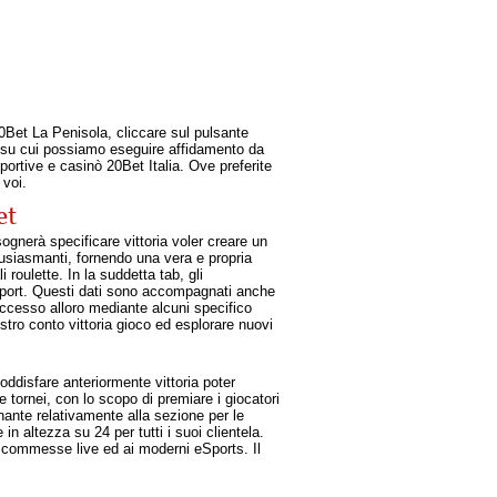
20Bet La Penisola, cliccare sul pulsante
i e su cui possiamo eseguire affidamento da
 sportive e casinò 20Bet Italia. Ove preferite
 voi.
et
sognerà specificare vittoria voler creare un
tusiasmanti, fornendo una vera e propria
 roulette. In la suddetta tab, gli
sport. Questi dati sono accompagnati anche
successo alloro mediante alcuni specifico
ostro conto vittoria gioco ed esplorare nuovi
oddisfare anteriormente vittoria poter
 tornei, con lo scopo di premiare i giocatori
onante relativamente alla sezione per le
n altezza su 24 per tutti i suoi clientela.
 scommesse live ed ai moderni eSports. Il