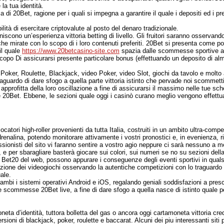
la tua identità.
 di 20Bet, ragione per i quali si impegna a garantire il quale i depositi ed i pr
lità di esercitare criptovalute al posto del denaro tradizionale.
scono un’esperienza vittoria betting di livello. Gli fruitori saranno osservando
rche mirate con lo scopo di i loro contenuti preferiti. 20Bet si presenta come
il quale
https://www.20betcasino-site.com
spazia dalle scommesse sportive a 
opo Di assicurarsi presente particolare bonus (effettuando un deposito di a
, Poker, Roulette, Blackjack, video Poker, video Slot, giochi da tavolo e molto
guardo di dare sfogo a quella parte vittoria istinto che pervade noi scommet
profitta della loro oscillazione a fine di assicurarsi il massimo nelle tue s
 20Bet. Ebbene, le sezioni quale oggi i casinò curano meglio vengono effettuate
catori high-roller provenienti da tutta Italia, costruiti in un ambito ultra-compe
drenalina, potendo monitorare attivamente i vostri pronostici e, in evenienza
sionisti del sito vi faranno sentire a vostro agio neppure ci sarà nessuno a mett
 e per sbaragliare basterà giocare sui colori, sui numeri se no su sezioni della
vo Bet20 del web, possono appurare i conseguenze degli eventi sportivi in quals
zione dei videogiochi osservando la autentiche competizioni con lo traguardo di 
uale.
mbi i sistemi operativi Android e iOS, regalando geniali soddisfazioni a presci
scommesse 20Bet live, a fine di dare sfogo a quella nasce di istinto quale 
ta d’identità, tuttora bolletta del gas o ancora oggi cartamoneta vittoria cred
ioni di blackjack, poker, roulette e baccarat. Alcuni dei piu interessanti siti p