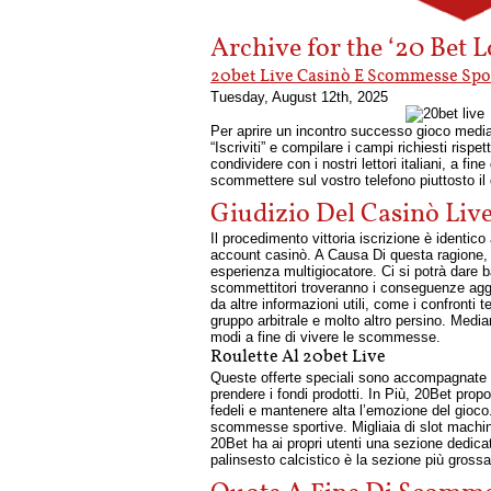
Archive for the ‘20 Bet 
20bet Live Casinò E Scommesse Spo
Tuesday, August 12th, 2025
Per aprire un incontro successo gioco median
“Iscriviti” e compilare i campi richiesti ris
condividere con i nostri lettori italiani, a fi
scommettere sul vostro telefono piuttosto il 
Giudizio Del Casinò Liv
Il procedimento vittoria iscrizione è identic
account casinò. A Causa Di questa ragione, i
esperienza multigiocatore. Ci si potrà dare bat
scommettitori troveranno i conseguenze aggi
da altre informazioni utili, come i confronti 
gruppo arbitrale e molto altro persino. Median
modi a fine di vivere le scommesse.
Roulette Al 20bet Live
Queste offerte speciali sono accompagnate da
prendere i fondi prodotti. In Più, 20Bet pro
fedeli e mantenere alta l’emozione del gioco.
scommesse sportive. Migliaia di slot machine, 
20Bet ha ai propri utenti una sezione dedica
palinsesto calcistico è la sezione più grossa 