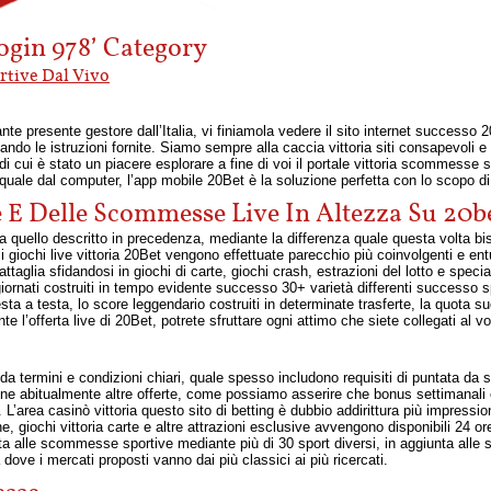
Login 978’ Category
rtive Dal Vivo
te presente gestore dall’Italia, vi finiamola vedere il sito internet successo 
pettando le istruzioni fornite. Siamo sempre alla caccia vittoria siti consapevol
ne di cui è stato un piacere esplorare a fine di voi il portale vittoria scommesse
quale dal computer, l’app mobile 20Bet è la soluzione perfetta con lo scopo di
e E Delle Scommesse Live In Altezza Su 20b
o a quello descritto in precedenza, mediante la differenza quale questa volta bi
 giochi live vittoria 20Bet vengono effettuate parecchio più coinvolgenti e en
taglia sfidandosi in giochi di carte, giochi crash, estrazioni del lotto e speciali
ornati costruiti in tempo evidente successo 30+ varietà differenti successo 
testa a testa, lo score leggendario costruiti in determinate trasferte, la quota 
te l’offerta live di 20Bet, potrete sfruttare ogni attimo che siete collegati al v
 termini e condizioni chiari, quale spesso includono requisiti di puntata da s
pone abitualmente altre offerte, come possiamo asserire che bonus settimanali e
 L’area casinò vittoria questo sito di betting è dubbio addirittura più impressi
giochi vittoria carte e altre attrazioni esclusive avvengono disponibili 24 ore i
ta alle scommesse sportive mediante più di 30 sport diversi, in aggiunta alle
dove i mercati proposti vanno dai più classici ai più ricercati.