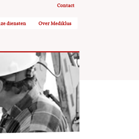
Contact
ze diensten
Over Mediklus