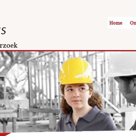
Home
On
rzoek