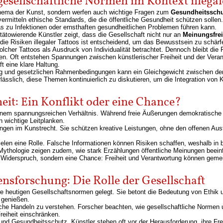
esellschaftliche Normen im Kontext illegal
n Thema der Kunst, sondern werfen auch wichtige Fragen zum
Gesundheitsschu
rmitteln ethische Standards, die die öffentliche Gesundheit schützen sollen. 
 zu Infektionen oder ernsthaften gesundheitlichen Problemen führen kann.
 tätowierende Künstler zeigt, dass die Gesellschaft nicht nur an
Meinungsfrei
 die Risiken illegaler Tattoos ist entscheidend, um das Bewusstsein zu schärf
olcher Tattoos als Ausdruck von Individualität betrachtet. Dennoch bleibt die 
ten. Oft entstehen Spannungen zwischen künstlerischer Freiheit und der Veran
t eine klare Haltung.
ng und gesetzlichen Rahmenbedingungen kann ein Gleichgewicht zwischen de
lässlich, diese Themen kontinuierlich zu diskutieren, um die Integration von
eit: Ein Konflikt oder eine Chance?
einem spannungsreichen Verhältnis. Während freie Äußerungen demokratische 
 wichtige Leitplanken.
ungen im Kunstrecht. Sie schützen kreative Leistungen, ohne den offenen Aus
len eine Rolle. Falsche Informationen können Risiken schaffen, weshalb in 
ythologie zeigen zudem, wie stark Erzählungen öffentliche Meinungen beein
in Widerspruch, sondern eine Chance: Freiheit und Verantwortung können geme
nsforschung: Die Rolle der Gesellschaft
re heutigen Gesellschaftsnormen gelegt. Sie betont die Bedeutung von Ethik u
 genießen.
iche Handeln zu verstehen. Forscher beachten, wie gesellschaftliche Normen u
reiheit einschränken.
und Gesundheitsschutz. Künstler stehen oft vor der Herausforderung, ihre Fre