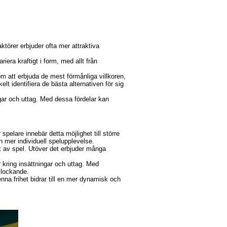
törer erbjuder ofta mer attraktiva
era kraftigt i form, med allt från
 att erbjuda de mest förmånliga villkoren,
lt identifiera de bästa alternativen för sig
gar och uttag. Med dessa fördelar kan
spelare innebär detta möjlighet till större
n mer individuell spelupplevelse.
et av spel. Utöver det erbjuder många
 kring insättningar och uttag. Med
 lockande.
na frihet bidrar till en mer dynamisk och