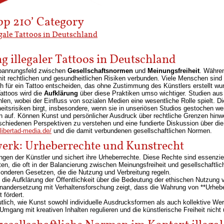
pp 210’ Category
gale Tattoos in Deutschland
g illegaler Tattoos in Deutschland
 Spannungsfeld zwischen
Gesellschaftsnormen
und
Meinungsfreiheit
. Währen
mit rechtlichen und gesundheitlichen Risiken verbunden. Viele Menschen sind
h für ein Tattoo entscheiden, das ohne Zustimmung des Künstlers erstellt wu
Tattoos wird die
Aufklärung
über diese Praktiken umso wichtiger. Studien aus
hlen, wobei der Einfluss von sozialen Medien eine wesentliche Rolle spielt. 
itsrisiken birgt, insbesondere, wenn sie in unseriösen Studios gestochen we
gen auf. Können Kunst und persönlicher Ausdruck über rechtliche Grenzen hinw
rschiedenen Perspektiven zu verstehen und eine fundierte Diskussion über di
/libertad-media.de/
und die damit verbundenen gesellschaftlichen Normen.
erk: Urheberrechte und Kunstrecht
ngen der Künstler und sichert ihre Urheberrechte. Diese Rechte sind essenzie
sten, die oft in der Balancierung zwischen Meinungsfreiheit und gesellschaft
esonderen Gesetzen, die die Nutzung und Verbreitung regeln.
 die Aufklärung der Öffentlichkeit über die Bedeutung der ethischen Nutzung 
nandersetzung mit Verhaltensforschung zeigt, dass die Wahrung von **Urhebe
 fördert.
utlich, wie Kunst sowohl individuelle Ausdrucksformen als auch kollektive Wer
Umgang mit kreativen Inhalten regulieren und die künstlerische Freiheit nicht