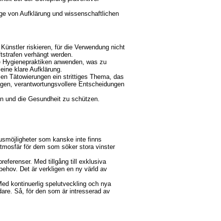
age von Aufklärung und wissenschaftlichen
Künstler riskieren, für die Verwendung nicht
ftstrafen verhängt werden.
de Hygienepraktiken anwenden, was zu
eine klare Aufklärung.
alen Tätowierungen ein strittiges Thema, das
ragen, verantwortungsvollere Entscheidungen
n und die Gesundheit zu schützen.
onusmöjligheter som kanske inte finns
e atmosfär för dem som söker stora vinster
referenser. Med tillgång till exklusiva
behov. Det är verkligen en ny värld av
 Med kontinuerlig spelutveckling och nya
ndare. Så, för den som är intresserad av