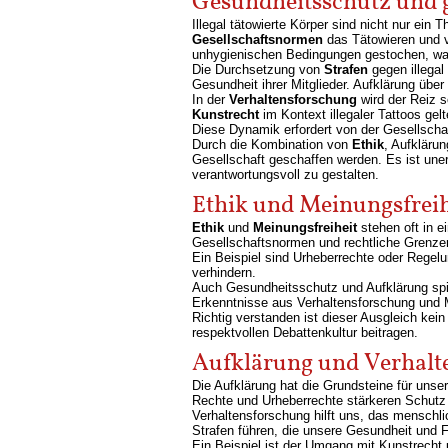
Gesundheitsschutz und g
Illegal tätowierte Körper sind nicht nur ei
Gesellschaftsnormen
das Tätowieren und ve
unhygienischen Bedingungen gestochen, was
Die Durchsetzung von
Strafen
gegen illegal
Gesundheit ihrer Mitglieder. Aufklärung über
In der
Verhaltensforschung
wird der Reiz s
Kunstrecht
im Kontext illegaler Tattoos gel
Diese Dynamik erfordert von der Gesellschaf
Durch die Kombination von
Ethik
, Aufkläru
Gesellschaft geschaffen werden. Es ist uner
verantwortungsvoll zu gestalten.
Ethik und Meinungsfreih
Ethik
und
Meinungsfreiheit
stehen oft in 
Gesellschaftsnormen und rechtliche Grenzen
Ein Beispiel sind Urheberrechte oder Regel
verhindern.
Auch Gesundheitsschutz und Aufklärung spie
Erkenntnisse aus Verhaltensforschung und M
Richtig verstanden ist dieser Ausgleich ke
respektvollen Debattenkultur beitragen.
Aufklärung und Verhalte
Die Aufklärung hat die Grundsteine für unse
Rechte und Urheberrechte stärkeren Schutz
Verhaltensforschung hilft uns, das menschl
Strafen führen, die unsere Gesundheit und F
Ein Beispiel ist der Umgang mit Kunstrecht 