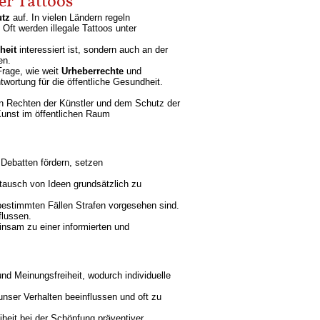
er Tattoos
tz
auf. In vielen Ländern regeln
Oft werden illegale Tattoos unter
heit
interessiert ist, sondern auch an der
en.
Frage, wie weit
Urheberrechte
und
twortung für die öffentliche Gesundheit.
n Rechten der Künstler und dem Schutz der
 Kunst im öffentlichen Raum
Debatten fördern, setzen
tausch von Ideen grundsätzlich zu
bestimmten Fällen Strafen vorgesehen sind.
flussen.
insam zu einer informierten und
nd Meinungsfreiheit, wodurch individuelle
nser Verhalten beeinflussen und oft zu
iheit bei der Schöpfung präventiver