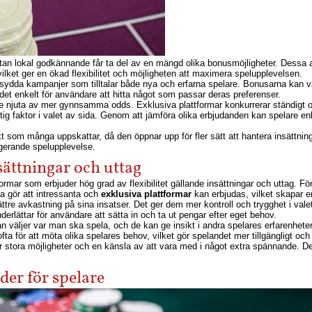
utan lokal godkännande får ta del av en mängd olika bonusmöjligheter. Dessa ak
vilket ger en ökad flexibilitet och möjligheten att maximera spelupplevelsen.
rsydda kampanjer som tilltalar både nya och erfarna spelare. Bonusarna kan vari
ör det enkelt för användare att hitta något som passar deras preferenser.
e njuta av mer gynnsamma odds. Exklusiva plattformar konkurrerar ständigt om
ktig faktor i valet av sida. Genom att jämföra olika erbjudanden kan spelare enke
t som många uppskattar, då den öppnar upp för fler sätt att hantera insättnin
gerande spelupplevelse.
sättningar och uttag
rmar som erbjuder hög grad av flexibilitet gällande insättningar och uttag. För 
ta gör att intressanta och
exklusiva plattformar
kan erbjudas, vilket skapar e
ttre avkastning på sina insatser. Det ger dem mer kontroll och trygghet i val
underlättar för användare att sätta in och ta ut pengar efter eget behov.
n väljer var man ska spela, och de kan ge insikt i andra spelares erfarenheter
ta för att möta olika spelares behov, vilket gör spelandet mer tillgängligt och
 stora möjligheter och en känsla av att vara med i något extra spännande. Den
der för spelare