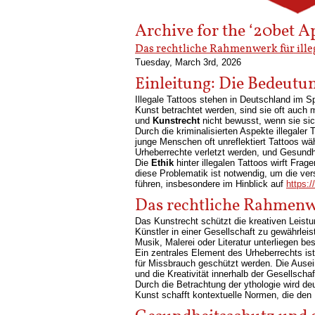
Archive for the ‘20bet A
Das rechtliche Rahmenwerk für ille
Tuesday, March 3rd, 2026
Einleitung: Die Bedeutun
Illegale Tattoos stehen in Deutschland im
Kunst betrachtet werden, sind sie oft auch 
und
Kunstrecht
nicht bewusst, wenn sie sic
Durch die kriminalisierten Aspekte illegaler 
junge Menschen oft unreflektiert Tattoos wä
Urheberrechte verletzt werden, und Gesundhe
Die
Ethik
hinter illegalen Tattoos wirft Fra
diese Problematik ist notwendig, um die ve
führen, insbesondere im Hinblick auf
https:/
Das rechtliche Rahmenw
Das Kunstrecht schützt die kreativen Leistu
Künstler in einer Gesellschaft zu gewährlei
Musik, Malerei oder Literatur unterliegen b
Ein zentrales Element des Urheberrechts ist
für Missbrauch geschützt werden. Die Ausei
und die Kreativität innerhalb der Gesellschaft
Durch die Betrachtung der ythologie wird de
Kunst schafft kontextuelle Normen, die den 