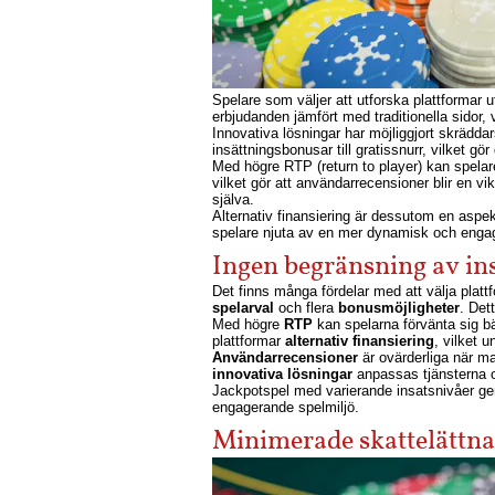
Spelare som väljer att utforska plattformar 
erbjudanden jämfört med traditionella sidor, 
Innovativa lösningar har möjliggjort skrädda
insättningsbonusar till gratissnurr, vilket g
Med högre RTP (return to player) kan spelar
vilket gör att användarrecensioner blir en vi
själva.
Alternativ finansiering är dessutom en aspek
spelare njuta av en mer dynamisk och enga
Ingen begränsning av in
Det finns många fördelar med att välja plattfo
spelarval
och flera
bonusmöjligheter
. Det
Med högre
RTP
kan spelarna förvänta sig bä
plattformar
alternativ finansiering
, vilket 
Användarrecensioner
är ovärderliga när ma
innovativa lösningar
anpassas tjänsterna of
Jackpotspel med varierande insatsnivåer ger
engagerande spelmiljö.
Minimerade skattelättna