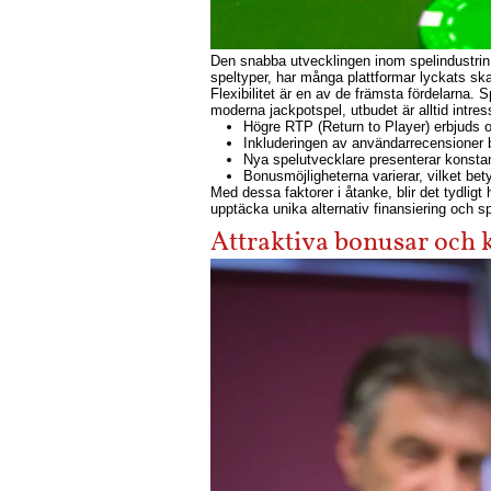
Den snabba utvecklingen inom spelindustrin h
speltyper, har många plattformar lyckats sk
Flexibilitet är en av de främsta fördelarna. S
moderna jackpotspel, utbudet är alltid intres
Högre RTP (Return to Player) erbjuds of
Inkluderingen av användarrecensioner bi
Nya spelutvecklare presenterar konsta
Bonusmöjligheterna varierar, vilket bet
Med dessa faktorer i åtanke, blir det tydligt 
upptäcka unika alternativ finansiering och 
Attraktiva bonusar och