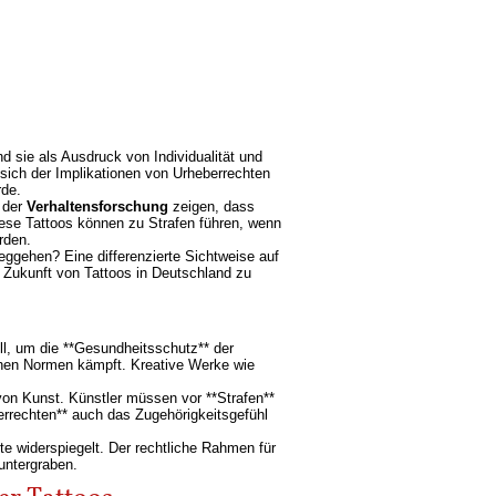
d sie als Ausdruck von Individualität und
 sich der Implikationen von Urheberrechten
rde.
 der
Verhaltensforschung
zeigen, dass
Diese Tattoos können zu Strafen führen, wenn
rden.
eggehen? Eine differenzierte Sichtweise auf
e Zukunft von Tattoos in Deutschland zu
ll, um die **Gesundheitsschutz** der
lichen Normen kämpft. Kreative Werke wie
von Kunst. Künstler müssen vor **Strafen**
rrechten** auch das Zugehörigkeitsgefühl
te widerspiegelt. Der rechtliche Rahmen für
 untergraben.