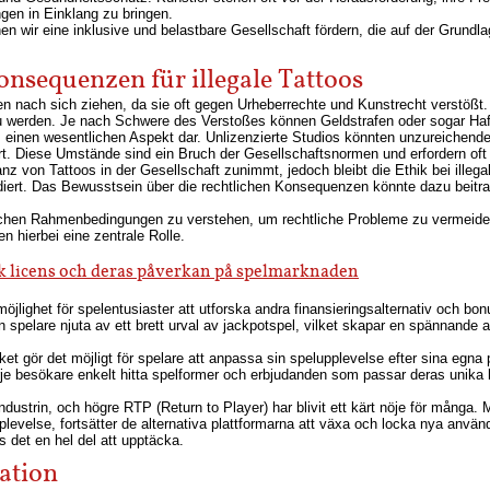
en in Einklang zu bringen.
n wir eine inklusive und belastbare Gesellschaft fördern, die auf der Grundl
onsequenzen für illegale Tattoos
fen nach sich ziehen, da sie oft gegen Urheberrechte und Kunstrecht verstößt. 
t zu werden. Je nach Schwere des Verstoßes können Geldstrafen oder sogar Ha
z einen wesentlichen Aspekt dar. Unlizenzierte Studios könnten unzureichen
rt. Diese Umstände sind ein Bruch der Gesellschaftsnormen und erfordern oft 
nz von Tattoos in der Gesellschaft zunimmt, jedoch bleibt die Ethik bei illeg
lidiert. Das Bewusstsein über die rechtlichen Konsequenzen könnte dazu beit
lichen Rahmenbedingungen zu verstehen, um rechtliche Probleme zu vermeide
n hierbei eine zentrale Rolle.
k licens och deras påverkan på spelmarknaden
möjlighet för spelentusiaster att utforska andra finansieringsalternativ och b
 kan spelare njuta av ett brett urval av jackpotspel, vilket skapar en spännand
lket gör det möjligt för spelare att anpassa sin spelupplevelse efter sina egna p
arje besökare enkelt hitta spelformer och erbjudanden som passar deras unika 
ndustrin, och högre RTP (Return to Player) har blivit ett kärt nöje för många.
pplevelse, fortsätter de alternativa plattformarna att växa och locka nya anvä
s det en hel del att upptäcka.
ation