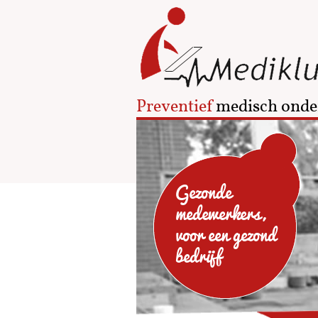
Preventief
medisch onde
Gezonde
medewerkers,
voor een gezond
bedrijf