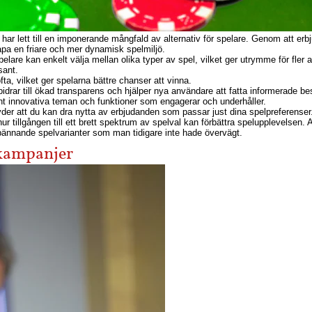
ar lett till en imponerande mångfald av alternativ för spelare. Genom att er
apa en friare och mer dynamisk spelmiljö.
pelare kan enkelt välja mellan olika typer av spel, vilket ger utrymme för fler a
sant.
ta, vilket ger spelarna bättre chanser att vinna.
drar till ökad transparens och hjälper nya användare att fatta informerade bes
nt innovativa teman och funktioner som engagerar och underhåller.
yder att du kan dra nytta av erbjudanden som passar just dina spelpreferenser
hur tillgången till ett brett spektrum av spelval kan förbättra spelupplevelsen. A
spännande spelvarianter som man tidigare inte hade övervägt.
 kampanjer