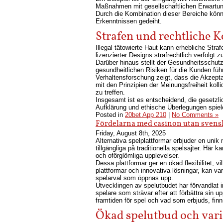
Maßnahmen mit gesellschaftlichen Erwartung
Durch die Kombination dieser Bereiche könne
Erkenntnissen gedeiht.
Strafen und rechtliche K
Illegal tätowierte Haut kann erhebliche Stra
lizenzierter Designs strafrechtlich verfolg
Darüber hinaus stellt der Gesundheitsschut
gesundheitlichen Risiken für die Kunden füh
Verhaltensforschung zeigt, dass die Akzepta
mit den Prinzipien der Meinungsfreiheit kol
zu treffen.
Insgesamt ist es entscheidend, die gesetz
Aufklärung und ethische Überlegungen spiele
Posted in
20bet App 210
|
No Comments »
Fördelarna med casinon utan svens
Friday, August 8th, 2025
Alternativa spelplattformar erbjuder en unik 
tillgängliga på traditionella spelsajter. Här
och oförglömliga upplevelser.
Dessa plattformar ger en ökad flexibilitet, vi
plattformar och innovativa lösningar, kan v
spelarval som öppnas upp.
Utvecklingen av spelutbudet har förvandlat i
spelare som strävar efter att förbättra sin u
framtiden för spel och vad som erbjuds, finn
Ökad spelutbud och vari