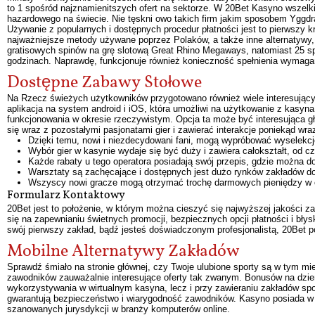
to 1 spośród najznamienitszych ofert na sektorze. W 20Bet Kasyno wszelki
hazardowego na świecie. Nie tęskni owo takich firm jakim sposobem Yggdr
Używanie z popularnych i dostępnych procedur płatności jest to pierwszy
najważniejsze metody używane poprzez Polaków, a także inne alternatywy,
gratisowych spinów na grę slotową Great Rhino Megaways, natomiast 25 s
godzinach. Naprawdę, funkcjonuje również konieczność spełnienia wymagań
Dostępne Zabawy Stołowe
Na Rzecz świeżych użytkowników przygotowano również wiele interesującyc
aplikacja na system android i iOS, która umożliwi na użytkowanie z kasyn
funkcjonowania w okresie rzeczywistym. Opcja ta może być interesująca g
się wraz z pozostałymi pasjonatami gier i zawierać interakcje poniekąd wra
Dzięki temu, nowi i niezdecydowani fani, mogą wypróbować wyselek
Wybór gier w kasynie wydaje się być duży i zawiera całokształt, od c
Każde rabaty u tego operatora posiadają swój przepis, gdzie można do
Warsztaty są zachęcające i dostępnych jest dużo rynków zakładów do
Wszyscy nowi gracze mogą otrzymać trochę darmowych pieniędzy w o
Formularz Kontaktowy
20Bet jest to położenie, w którym można cieszyć się najwyższej jakości 
się na zapewnianiu świetnych promocji, bezpiecznych opcji płatności i bł
swój pierwszy zakład, bądź jesteś doświadczonym profesjonalistą, 20Bet p
Mobilne Alternatywy Zakładów
Sprawdź śmiało na stronie głównej, czy Twoje ulubione sporty są w tym m
zawodników zauważalnie interesujące oferty tak zwanym. Bonusów na dzień
wykorzystywania w wirtualnym kasyna, lecz i przy zawieraniu zakładów sp
gwarantują bezpieczeństwo i wiarygodność zawodników. Kasyno posiada w 
szanowanych jurysdykcji w branży komputerów online.