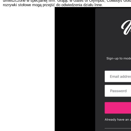
umieszczone w specjalnej firm. Grając w Gates of Olympus, Cowboys Gold
rozrywki stołowe mogą przejść do odwiedzenia działu Inne.