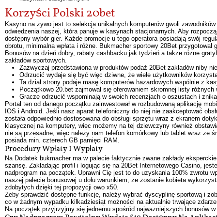
Korzyści Polski 20bet
Kasyno na żywo jest to selekcja unikalnych komputerów gwoli zawodników 
odwiedzenia naszej, która panuje w kasynach stacjonarnych. Aby rozpocząć,
dostępny wybór gier. Każde promocje u tego operatora posiadają swój reg
obrotu, minimalna wpłata i różne. Bukmacher sportowy 20Bet przygotował 
Bonusów na dzień dobry, rabaty cashbacku jak tydzień a także różne graty
zakładów sportowych.
Zazwyczaj przedstawiona w produktów podaż 20Bet zakładów niby nie
Odrzucić wydaje się być więc dziwne, że wiele użytkowników korzys
Ta dział strony podaje masę komputerów hazardowych wspólnie z ka
Początkowo 20.bet zajmował się oferowaniem skromnej listy różnych 
Gracze odrzucić wspominają w swoich recenzjach o oszustach i znikan
Portal ten od danego początku zainwestował w rozbudowaną aplikację mobi
IOS i Android. Jeśli nasz aparat telefoniczny do niej nie zaakceptować obs
została odpowiednio dostosowana do obsługi sprzętu wraz z ekranem dot
klasycznej na komputery, więc możemy na tej dziewczyny również obstawia
nie są przesadne, więc należy nam telefon komórkowy lub tablet wraz ze śr
posiada min. czterech GB pamięci RAM.
Procedury Wpłaty I Wypłaty
Na Dodatek bukmacher ma w palecie faktycznie zwane zakłady ekspercki
szansę. Zakładając profil i logując się na 20Bet Internetowego Casino, je
nadprogram na początek. Uprawni Cię jest to do uzyskania 100% zwrotu wpł
naszej palecie bonusowej u dołu warunkiem, że zostanie kobieta wykorzyst
zdobytych dzięki tej propozycji owo x50.
Żeby sprawdzić dostępne funkcje, należy wybrać dyscyplinę sportową i zob
co w żadnym wypadku kilkadziesiąt możności na aktualnie trwające zdarz
Na początek przyjrzyjmy się jednemu spośród najważniejszych bonusów w k