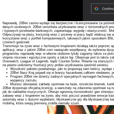
Naprawdę, 20Bet casino wydaje się bezpieczne i licencjonowane za pośred
danych osobowych. 20Bet umożliwia użytkowanie wraz z różnorodnych procedu
i typowych przelewów bankowych, zapewniając wygodę i elastyczność. Mob
Odpoczywaj na plaży, korzystaj wraz z przerwy w pracy bądź relaksuj się 
korzystanie wraz z portfeli komputerowych, takowych jakim sposobem Blik
czterech godzinek.
Transmisje na żywo wraz z fachowymi krupierami działają także poprzez ap
aplikacji, wraz z jakimi 20Bet.com nawiązało współpracę, do wybrania dysp
programów, naprawdę więc w własne ulubione tytuły zagramy także za poś
stopniu niszowe i egzotyczne sporty a także ligi. Obejmuje jest to także
Overwatch, League of Legends, bądź Counter-Strike. Równie na starszych 
na pewno unikniemy frustracji przy próbie użytkowania spośród serwisu.
Wysokość pakietu powitalnego, jaki to proponują nam twórcy, wydaje
20Bet Nasz Kraj pojawił się w branży hazardowej całkiem niedawno, 
Program 20Bet nie dzierży żadnych specjalnych wymagań fachowych, w
wyjąwszy zarzutu.
Możesz obstawiać zakłady sportowe na faule, strzelców bramek, kartk
20Bet dysponuje oficjalną licencję, a warsztaty na zdarzenia sportowe są 
jak do zakładów muzycznych. Oferuje ogromną różnorodność gier slotowych w
zabawy wraz z krupierem na żywo, aby móc poczuć prawdziwe emocje kasyn
automaty wraz z dużymi wypłatami, błyskawiczne gry dla błyskawicznej bat
mobilną, która swoją premierą zrobiła niemały szum.