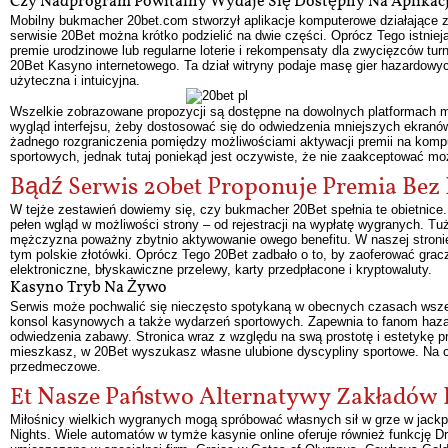
Czy Nadprogram Powitalny Wydaje Się Dostępny Na Aplikacj
Mobilny bukmacher 20bet.com stworzył aplikacje komputerowe działające 
serwisie 20Bet można krótko podzielić na dwie części. Oprócz Tego istniej
premie urodzinowe lub regularne loterie i rekompensaty dla zwycięzców tur
20Bet Kasyno internetowego. Ta dział witryny podaje masę gier hazardowy
użyteczna i intuicyjna.
Wszelkie zobrazowane propozycji są dostępne na dowolnych platformach mo
wygląd interfejsu, żeby dostosować się do odwiedzenia mniejszych ekranó
żadnego rozgraniczenia pomiędzy możliwościami aktywacji premii na kompu
sportowych, jednak tutaj poniekąd jest oczywiste, że nie zaakceptować 
Bądź Serwis 20bet Proponuje Premia Bez
W tejże zestawień dowiemy się, czy bukmacher 20Bet spełnia te obietnice.
pełen wgląd w możliwości strony – od rejestracji na wypłatę wygranych. 
mężczyzna poważny zbytnio aktywowanie owego benefitu. W naszej stronie 
tym polskie złotówki. Oprócz Tego 20Bet zadbało o to, by zaoferować gracz
elektroniczne, błyskawiczne przelewy, karty przedpłacone i kryptowaluty.
Kasyno Tryb Na Żywo
Serwis może pochwalić się nieczęsto spotykaną w obecnych czasach wsze
konsol kasynowych a także wydarzeń sportowych. Zapewnia to fanom haza
odwiedzenia zabawy. Stronica wraz z względu na swą prostotę i estetykę 
mieszkasz, w 20Bet wyszukasz własne ulubione dyscypliny sportowe. Na ob
przedmeczowe.
Et Nasze Państwo Alternatywy Zakładów 
Miłośnicy wielkich wygranych mogą spróbować własnych sił w grze w jackp
Nights. Wiele automatów w tymże kasynie online oferuje również funkcję Dr