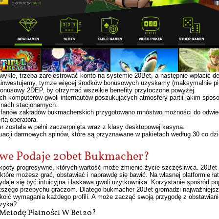
wykłe, trzeba zarejestrować konto na systemie 20Bet, a następnie wpłacić d
ainwestujemy, tymże więcej środków bonusowych uzyskamy (maksymalnie pi
bonusowy 2DEP, by otrzymać wszelkie benefity przytoczone powyżej.
ch komputerów gwoli internautów poszukujących atmosfery partii jakim spos
ynach stacjonarnych.
i fanów zakładów bukmacherskich przygotowano mnóstwo możności do odwied
rtą operatora.
gier została w pełni zaczerpnięta wraz z klasy desktopowej kasyna.
tuacji darmowych spinów, które są przyznawane w pakietach według 30 co dz
owe Podaje 20bet Bukmacher?
kpoty progresywne, których wartość może zmienić życie szczęśliwca. 20Bet
tóre możesz grać, obstawiać i naprawdę się bawić. Na własnej platformie ł
daje się być intuicyjna i łaskawa gwoli użytkownika. Korzystanie spośród po
kszego przepychu graczom. Dlatego bukmacher 20Bet gromadzi najważniejsz
koić wymagania każdego profili. A może zacząć swoją przygodę z obstawia
yzyka?
 Metodę Płatności W Bet20?