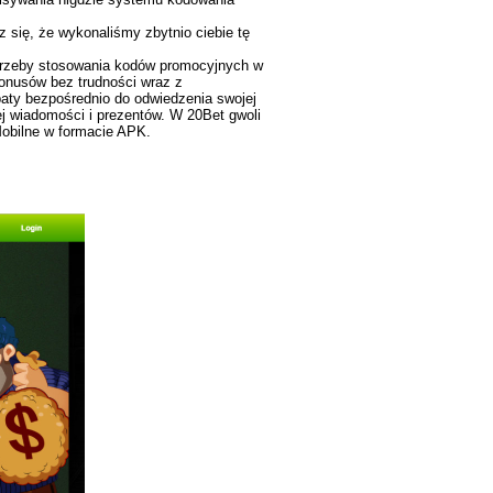
 się, że wykonaliśmy zbytnio ciebie tę
otrzeby stosowania kodów promocyjnych w
onusów bez trudności wraz z
aty bezpośrednio do odwiedzenia swojej
j wiadomości i prezentów. W 20Bet gwoli
obilne w formacie APK.