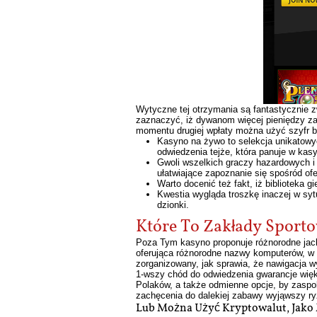
Wytyczne tej otrzymania są fantastycznie z
zaznaczyć, iż dywanom więcej pieniędzy z
momentu drugiej wpłaty można użyć szyfr 
Kasyno na żywo to selekcja unikatowy
odwiedzenia tejże, która panuje w kas
Gwoli wszelkich graczy hazardowych 
ułatwiające zapoznanie się spośród ofe
Warto docenić też fakt, iż biblioteka 
Kwestia wygląda troszkę inaczej w sy
dzionki.
Które To Zakłady Sport
Poza Tym kasyno proponuje różnorodne jac
oferująca różnorodne nazwy komputerów, w k
zorganizowany, jak sprawia, że nawigacja wy
1-wszy chód do odwiedzenia gwarancje wię
Polaków, a także odmienne opcje, by zaspo
zachęcenia do dalekiej zabawy wyjąwszy r
Lub Można Użyć Kryptowalut, Jako