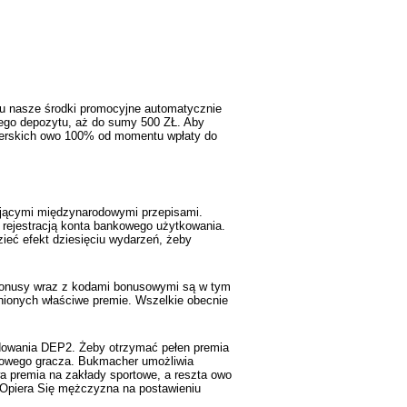
 nasze środki promocyjne automatycznie
ego depozytu, aż do sumy 500 ZŁ. Aby
herskich owo 100% od momentu wpłaty do
zującymi międzynarodowymi przepisami.
rejestracją konta bankowego użytkowania.
zieć efekt dziesięciu wydarzeń, żeby
. Bonusy wraz z kodami bonusowymi są w tym
ionych właściwe premie. Wszelkie obecnie
kodowania DEP2. Żeby otrzymać pełen premia
nkowego gracza. Bukmacher umożliwia
a premia na zakłady sportowe, a reszta owo
 Opiera Się mężczyzna na postawieniu