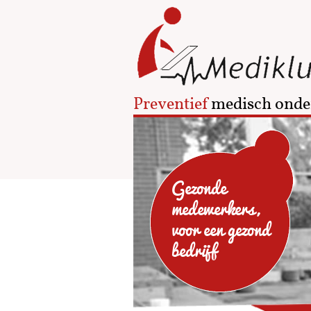
Preventief
medisch onde
Gezonde
medewerkers,
voor een gezond
bedrijf