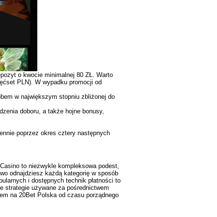
epozyt o kwocie minimalnej 80 ZŁ. Warto
ęćset PLN). W wypadku promocji od
obem w największym stopniu zbliżonej do
zenia doboru, a także hojne bonusy,
iennie poprzez okres cztery następnych
 Casino to niezwykle kompleksowa podest,
atwo odnajdziesz każdą kategorię w sposób
pularnych i dostępnych technik płatności to
e strategie używane za pośrednictwem
niem na 20Bet Polska od czasu porządnego