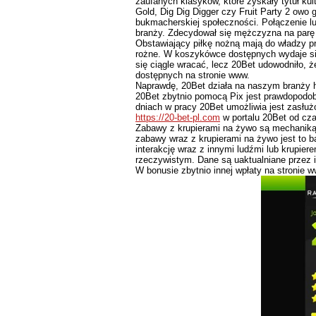
zaufanych klasyków, które zyskały tytuł kul
Gold, Dig Dig Digger czy Fruit Party 2 ow
bukmacherskiej społeczności. Połączenie l
branży. Zdecydował się mężczyzna na parę 
Obstawiający piłkę nożną mają do władzy pr
rożne. W koszykówce dostępnych wydaje się 
się ciągle wracać, lecz 20Bet udowodniło,
dostępnych na stronie www.
Naprawdę, 20Bet działa na naszym branży 
20Bet zbytnio pomocą Pix jest prawdopodobn
dniach w pracy 20Bet umożliwia jest zasłu
https://20-bet-pl.com
w portalu 20Bet od cza
Zabawy z krupierami na żywo są mechaniką 
zabawy wraz z krupierami na żywo jest to ba
interakcję wraz z innymi ludźmi lub krupie
rzeczywistym. Dane są uaktualniane przez i
W bonusie zbytnio innej wpłaty na stronie 