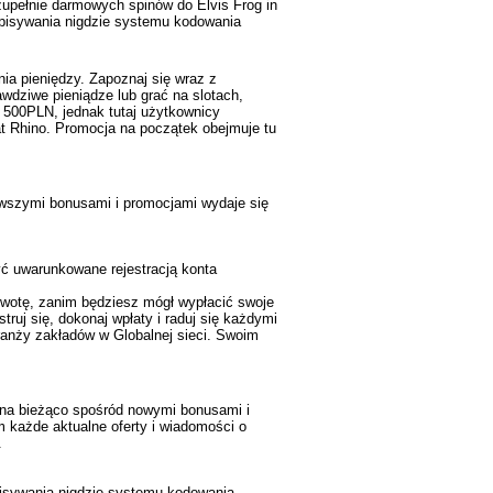
upełnie darmowych spinów do Elvis Frog in
pisywania nigdzie systemu kodowania
ia pieniędzy. Zapoznaj się wraz z
wdziwe pieniądze lub grać na slotach,
 500PLN, jednak tutaj użytkownicy
at Rhino. Promocja na początek obejmuje tu
wszymi bonusami i promocjami wydaje się
ć uwarunkowane rejestracją konta
kwotę, zanim będziesz mógł wypłacić swoje
uj się, dokonaj wpłaty i raduj się każdymi
branży zakładów w Globalnej sieci. Swoim
 na bieżąco spośród nowymi bonusami i
 każde aktualne oferty i wiadomości o
.
pisywania nigdzie systemu kodowania