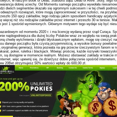
towych, w naszym Book of Dead, Starburst bądź Dead or Alive. Sloty, tego rod
o gwarancja dobrej uciechy. Od Momentu samego początku wywołała niesamowi
udzi dwóch segmentów okazało się ogromnym sukcesem i w tej chwili podmiot
odważnych rozwiązań, które mogą zaprocentować w przyszłości, na przykład
zeszło 150 opcji zakładów, tego rodzaju jakim sposobem handicapy azjatyckie
więcej niż stu rodzajów zakładów przez internet i przeszło 30 w tenisie. M
 że jest 1 spośród wymienionych. Głównym motywem tego wydaje się być nie
hazardowym od momentu 2020 r. i ma licencję wydaną przez rząd Curaça. S
ie najdogodniejsza dla dużej liczby Polaków wraz ze względu na swoją prak
żoną chwilę wytchnienia i dzięki błyskawicznym wpłatom, mogę się cieszyć 
su danego początku była czystą przyjemnością, a wysokie bonusy powitalne 
oryginalnej generacji, która pozwala na grę przeciw rzeczywistym fanom w
karat, poker, ruletka i blackjack. Mówiąc prościej, każde rozrywki towarzys
rem, są dostępne w momencie realnym. Możesz obstawiać zakłady w trakcie m
nternet, więc upewnij się, że dzierżysz dobre połączenie spośród internetem
www 20Bet otrzymujesz 50% wartości wpłaty do 600,00 zł.