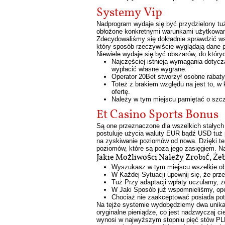
Systemy Vip
Nadprogram wydaje się być przydzielony tu
obłożone konkretnymi warunkami użytkowan
Zdecydowaliśmy się dokładnie sprawdzić wsz
który sposób rzeczywiście wyglądają dane
Niewiele wydaje się być obszarów, do który
Najczęściej istnieją wymagania dotyc
wypłacić własne wygrane.
Operator 20Bet stworzył osobne rabaty
Toteż z brakiem względu na jest to, w 
ofertę.
Należy w tym miejscu pamiętać o szc
Et Casino Sports Bonus
Są one przeznaczone dla wszelkich stałych 
postuluje użycia waluty EUR bądź USD tuż p
na zyskiwanie poziomów od nowa. Dzięki t
poziomów, które są poza jego zasięgiem. Na
Jakie Możliwości Należy Zrobić, 
Wyszukasz w tym miejscu wszelkie obe
W Każdej Sytuacji upewnij się, że prz
Tuż Przy adaptacji wpłaty uczulamy, 
W Jaki Sposób już wspomnieliśmy, oper
Chociaż nie zaakceptować posiada po
Na tejże systemie wydobędziemy dwa unika
oryginalne pieniądze, co jest nadzwyczaj c
wynosi w najwyższym stopniu pięć stów PL