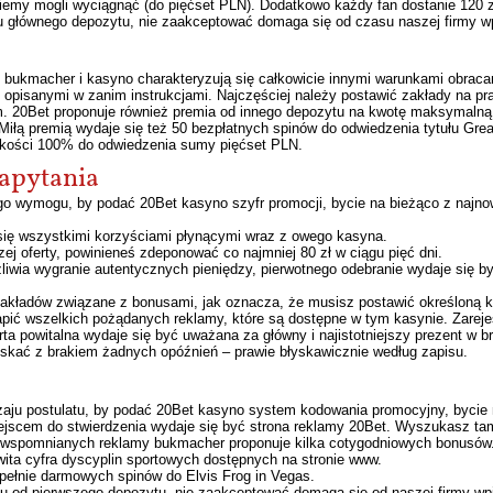
emy mogli wyciągnąć (do pięćset PLN). Dodatkowo każdy fan dostanie 120 z
u głównego depozytu, nie zaakceptować domaga się od czasu naszej firmy w
bukmacher i kasyno charakteryzują się całkowicie innymi warunkami obracan
 opisanymi w zanim instrukcjami. Najczęściej należy postawić zakłady na pra
. 20Bet proponuje również premia od innego depozytu na kwotę maksymalną
iłą premią wydaje się też 50 bezpłatnych spinów do odwiedzenia tytułu Gre
okości 100% do odwiedzenia sumy pięćset PLN.
apytania
o wymogu, by podać 20Bet kasyno szyfr promocji, bycie na bieżąco z najno
sz się wszystkimi korzyściami płynącymi wraz z owego kasyna.
ej oferty, powinieneś zdeponować co najmniej 80 zł w ciągu pięć dni.
wia wygranie autentycznych pieniędzy, pierwotnego odebranie wydaje się by
zakładów związane z bonusami, jak oznacza, że musisz postawić określoną 
ić wszelkich pożądanych reklamy, które są dostępne w tym kasynie. Zarejestr
ta powitalna wydaje się być uważana za główny i najistotniejszy prezent w 
uzyskać z brakiem żadnych opóźnień – prawie błyskawicznie według zapisu.
zaju postulatu, by podać 20Bet kasyno system kodowania promocyjny, bycie
ejscem do stwierdzenia wydaje się być strona reklamy 20Bet. Wyszukasz tam
 wspomnianych reklamy bukmacher proponuje kilka cotygodniowych bonusów
ta cyfra dyscyplin sportowych dostępnych na stronie www.
pełnie darmowych spinów do Elvis Frog in Vegas.
u od pierwszego depozytu, nie zaakceptować domaga się od naszej firmy w