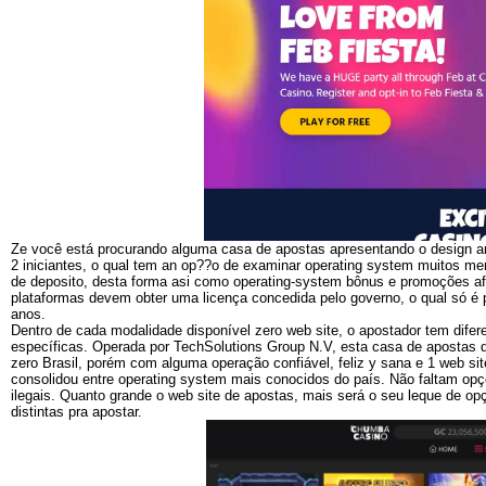
Ze você está procurando alguma casa de apostas apresentando o design and s
2 iniciantes, o qual tem an op??o de examinar operating system muitos 
de deposito, desta forma asi como operating-system bônus e promoções afin
plataformas devem obter uma licença concedida pelo governo, o qual só é 
anos.
Dentro de cada modalidade disponível zero web site, o apostador tem difer
específicas. Operada por TechSolutions Group N.V, esta casa de apostas d
zero Brasil, porém com alguma operação confiável, feliz y sana e 1 web sit
consolidou entre operating system mais conocidos do país. Não faltam opç
ilegais. Quanto grande o web site de apostas, mais será o seu leque de 
distintas pra apostar.