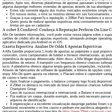
palpites. Após isto, diversas plataformas de apostas passaram a fornecer 
alguma dasjenige melhores viviendas de apostas através de tua abordage
Estes são somente alguns dos muitos mercados existentes simply n
Em nossos testes, o time se mostrou idoneo em seu funcionamento, e f
Graças à sua seguran?a e reputação, o 20Bet País brasileiro é a esc
Quem gosta de realizar apostas esportivas está constantemente em tra
limitar em que se cadastrar.
A 20bet É Confiável: Conheça A Reputação Perform On Line C
Afin De também informações, você pode visitar nossa página sobre o suporte
cartões de crédito afin de apostas esportivas, almejando proteger operati
aplicativo dedicado pra Android os et iOS.
Gazeta Esportiva: Análise De Odds E Apostas Esportivas
A Alfa Gamble proporciona 1 modo de apostas ao palpitante o qual proporc
conocidos, como campeonatos de futebol e torneios internacionais, as prob
experiência de apostas diferenciada. Além disso, a Alfa Wager disponibil
possibilities de retorno. A trampolín con frequenza oferece chances turbin
lucro. A plataforma oferece alguma ampla gama de competições, incluindo 
Através de fabricantes de software de qualidade, a librería de opções car
enjoy. Afin De quem aposta na internet, o Placard online é cependant vant
de casino e tanto mais.
Após finalizar o pagamento, o balance company logo ficará disponível 
A 20bet ze destaca no mercado do brasil por oferecer chances turbi
Champions Group.
Caso de sucesso internacional e internacional, a Betano é excecional
Pra realizar um saque, durante exemplo, ainda será necesario passar 
arquivos de identificação.
A organização e a excelente visualização dasjenige partidas foram o 
Questionei novamente o on line casino e pediram-me paciência alegando o 
processar uma transferência bancária da
https://www.20bet-casino-vip.com