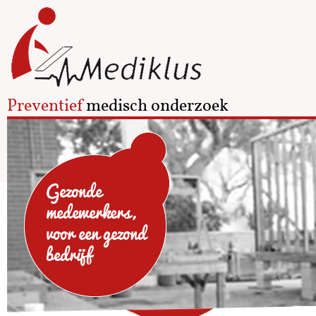
Preventief
medisch onderzoek
Gezonde
medewerkers,
voor een gezond
bedrijf