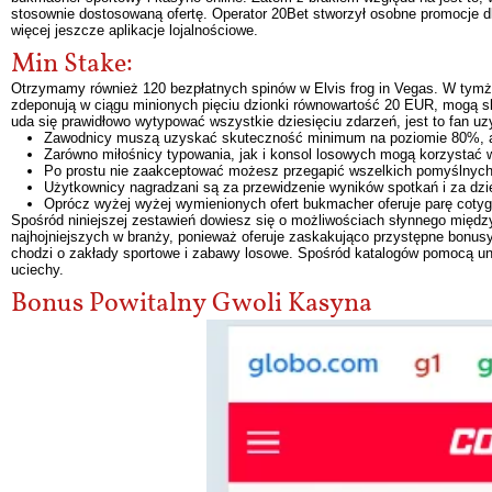
stosownie dostosowaną ofertę. Operator 20Bet stworzył osobne promocje dl
więcej jeszcze aplikacje lojalnościowe.
Min Stake:
Otrzymamy również 120 bezpłatnych spinów w Elvis frog in Vegas. W tymże 
zdeponują w ciągu minionych pięciu dzionki równowartość 20 EUR, mogą 
uda się prawidłowo wytypować wszystkie dziesięciu zdarzeń, jest to fan uz
Zawodnicy muszą uzyskać skuteczność minimum na poziomie 80%, a
Zarówno miłośnicy typowania, jak i konsol losowych mogą korzystać w
Po prostu nie zaakceptować możesz przegapić wszelkich pomyślnych 
Użytkownicy nagradzani są za przewidzenie wyników spotkań i za dzi
Oprócz wyżej wyżej wymienionych ofert bukmacher oferuje parę coty
Spośród niniejszej zestawień dowiesz się o możliwościach słynnego międ
najhojniejszych w branży, ponieważ oferuje zaskakująco przystępne bonusy
chodzi o zakłady sportowe i zabawy losowe. Spośród katalogów pomocą uni
uciechy.
Bonus Powitalny Gwoli Kasyna