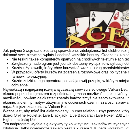
Jak jedynie Swoje dane zostaną sprawdzone, zdobędziesz list elektronicz
dokonać swej pierwszej wpłaty i odebrać wszelkie bonusy. Gracze szukając
Nie tęskni także komputerów opartych na chodliwych teleturniejach t
Zwiększony nadprogram jest jednak dostępny wyłącznie w sytuacji doko
Każdy użytkownik, który chce korzystać wraz z usług przedsiębiorstw
W przypadku oferty kursów na zdarzenia rozrywkowe oraz polityczne r
ramówki telewizyjnej.
Każde zniżki u tego operatora posiadają swój przepis, w którym miejs
odmienne.
Największą i najprężniej rozwijaną częścią serwisu sieciowego Vulkan Bet,
ekranu poprzednio graczem rozpościera się masa możliwości, jakie twórcy 
możliwości, bowiem całokształt zostało bardzo zmyślnie zaprojektowane i
ekranie, a ciemny motyw utrzymany w odcieniach czerni i szarości sprawia,
najważniejsze zdarzenia w Vulcan Bet.
Ważne jest, aby mieć list elektroniczny i numer telefonu, zbyt pomocą kt
dzięki On-line Roulette, Live Blackjack, Live Baccarat i Live Poker. 20BE
Eights i szóstej Up!
Ten nadprogram wydaje się aktywny tylko w sytuacji zakładów muzycznych,
zdobycia. Tylko pojedyncze zakłady wraz z kursem 1,70 bądź wyższym lic