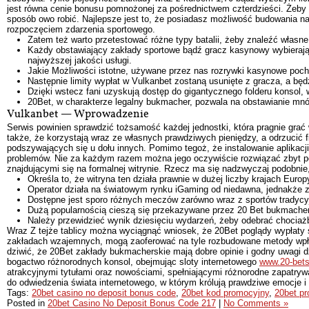
jest równa cenie bonusu pomnożonej za pośrednictwem czterdzieści. Żeby o
sposób owo robić. Najlepsze jest to, że posiadasz możliwość budowania na 
rozpoczęciem zdarzenia sportowego.
Zatem też warto przetestować różne typy batalii, żeby znaleźć własne 
Każdy obstawiający zakłady sportowe bądź gracz kasynowy wybieraj
najwyższej jakości usługi.
Jakie Możliwości istotne, używane przez nas rozrywki kasynowe po
Następnie limity wypłat w Vulkanbet zostaną usunięte z gracza, a bę
Dzięki wstecz fani uzyskują dostęp do gigantycznego folderu konsol,
20Bet, w charakterze legalny bukmacher, pozwala na obstawianie mn
Vulkanbet — Wprowadzenie
Serwis powinien sprawdzić tożsamość każdej jednostki, która pragnie grać 
także, że korzystają wraz ze własnych prawdziwych pieniędzy, a odrzucić 
podszywających się u dołu innych. Pomimo tegoż, że instalowanie aplikacji 
problemów. Nie za każdym razem można jego oczywiście rozwiązać zbyt p
znajdującymi się na formalnej witrynie. Rzecz ma się nadzwyczaj podobnie
Określa to, że witryna ten działa prawnie w dużej liczby krajach Europy
Operator działa na światowym rynku iGaming od niedawna, jednakże z
Dostępne jest sporo różnych meczów zarówno wraz z sportów tradycyj
Dużą popularnością cieszą się przekazywane przez 20 Bet bukmache
Należy przewidzieć wynik dziesięciu wydarzeń, żeby odebrać chociaż
Wraz Z tejże tablicy można wyciągnąć wniosek, że 20Bet poglądy wypłaty są
zakładach wzajemnych, mogą zaoferować na tyle rozbudowane metody wpłat
dziwić, że 20Bet zakłady bukmacherskie mają dobre opinie i godny uwagi
bogactwo różnorodnych konsol, obejmując sloty internetowego
www.20-bets
atrakcyjnymi tytułami oraz nowościami, spełniającymi różnorodne zapatry
do odwiedzenia świata internetowego, w którym królują prawdziwe emocje i
Tags:
20bet casino no deposit bonus code
,
20bet kod promocyjny
,
20bet p
Posted in
20bet Casino No Deposit Bonus Code 217
|
No Comments »