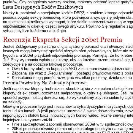
punktów. Gdy osiągniemy wyższy poziom, możemy odebrać lepsze gratyfikac
Lista Dostępnych Kodów Zniżkowych
Należy tu pamiętać o specjalnym kodzie DEP2, z brakiem którego odrzucić
posiada bogatą sekcję bonusową, która poświęcona wydaje się jedynie dla
na spełnieniu określonych wymagań, które ściśle zaprezentowane są w regul
odpowiedzieć w dalekiej części owego artykułu. Powinno Się regularnie zag
sytuacji być ze każdemu na bieżąco.
Recenzja Eksperta Sekcji 20bet Premia
Jesteś Zobligowany przejść na oficjalną stronę bukmachera i otworzyć zak
losowych mogą korzystać spośród różnych ofert odnawialnych, które nie z
tygodnia, a 20Bet przydzieli odpowiednią promocję. Pamiętaj, że konkretne
Tuż Przy wykonania wpłaty uczulamy, aby za każdym razem upewnić się, 
zdecyduje się na dodatnie takowej propozycje.
Owo 5-krotny obrót na kuponach AKO z minimum dwoma zdarzeniam
Zapoznaj się wraz z „Regulaminem” i postępuj prawidłowo wraz z opi
Konsultanci mogą pomóc rozwiązać wszelkie problemy, dzięki czemu d
Premia Powitalny Na Zakłady Sportowe
Jeśli napotkasz kłopoty techniczne, skontaktuj się z zespołem obsługi 
kłopoty, dzięki czemu otrzymasz nadprogram, o który się ubiegasz. Jeśli 
spośród przyjemnością dowiesz się, że wykonaliśmy zbytnio ciebie tę ciężk
na zakłady.
Głównym procesem tego jest niesamowita cyfra dyscyplin muzycznych dostęp
tenis i dużo innych. A jeśli pragniesz urozmaicić swoje doświadczenia, 
imponujących slotów bądź innowacyjnych konsol wideo. Różne serwisy int
hojniejsze i nietypowe zniżki .
I nie zaakceptować zapomnij obserwować 20Bet w tv społecznościowy
20Bet proponuje również premia od pozostałego depozytu na kwotę m