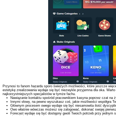
Przynosi to fanom hazardu sporo świeżych możliwości, które jeszcze więce
estetykę zrealizowania wydaje się być niezwykle przyjemna dla oka. Wart
najkorzystniejszych specjalistów w tymże fachu.
Nawiązanie kontaktu spośród pracownikiem kasyna poprzez czat na ż
Innymi słowy, na pewno wyszukasz coś, jakie możliwości współgra T
Głównym procesem owego wydaje się być niesamowita ilość dyscyplin
Owo właśnie wówczas możesz się zalogować, dokonać swojej pierwsze
Forecast wydaje się być dostępny gwoli Twoich potrzeb przy jednym 