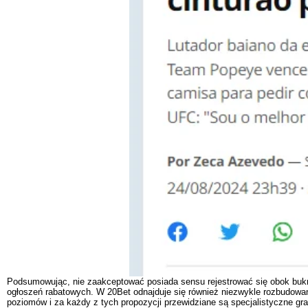
Podsumowując, nie zaakceptować posiada sensu rejestrować się obok buk
ogłoszeń rabatowych. W 20Bet odnajduje się również niezwykle rozbudowa
poziomów i za każdy z tych propozycji przewidziane są specjalistyczne gr