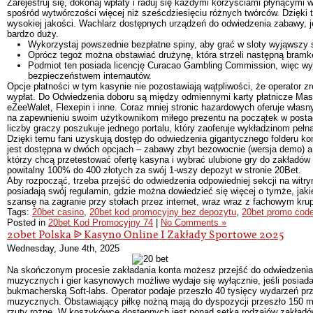
Zarejestruj się, dokonaj wpłaty i raduj się każdymi korzyściami płynący
spośród wytwórczości więcej niż sześcdziesięciu różnych twórców. Dzięki 
wysokiej jakości. Wachlarz dostępnych urządzeń do odwiedzenia zabawy, 
bardzo duży.
Wykorzystaj powszednie bezpłatne spiny, aby grać w sloty wyjąwszy 
Oprócz tegoż można obstawiać drużynę, która strzeli następną bramkę,
Podmiot ten posiada licencję Curacao Gambling Commission, więc wyd
bezpieczeństwem internautów.
Opcje płatności w tym kasynie nie pozostawiają wątpliwości, że operator 
wypłat. Do Odwiedzenia doboru są między odmiennymi karty płatnicze Master
eZeeWalet, Flexepin i inne. Coraz mniej stronic hazardowych oferuje wł
na zapewnieniu swoim użytkownikom miłego prezentu na początek w postac
liczby graczy poszukuje jednego portalu, który zaoferuje wykładzinom pełn
Dzięki temu fani uzyskują dostęp do odwiedzenia gigantycznego folderu ko
jest dostępna w dwóch opcjach – zabawy zbyt bezowocnie (wersja demo) a 
którzy chcą przetestować ofertę kasyna i wybrać ulubione gry do zakładó
powitalny 100% do 400 złotych za swój 1-wszy depozyt w stronie 20Bet.
Aby rozpocząć, trzeba przejść do odwiedzenia odpowiedniej sekcji na witry
posiadają swój regulamin, gdzie można dowiedzieć się więcej o tymże, ja
szansę na zagranie przy stołach przez internet, wraz wraz z fachowym krup
Tags:
20bet casino
,
20bet kod promocyjny bez depozytu
,
20bet promo cod
Posted in
20bet Kod Promocyjny 74
|
No Comments »
20bet Polska ᐉ Kasyno Online I Zakłady Sportowe 2025
Wednesday, June 4th, 2025
Na skończonym procesie zakładania konta możesz przejść do odwiedzenia 
muzycznych i gier kasynowych możliwe wydaje się wyłącznie, jeśli posiad
bukmacherską Soft-labs. Operator podaje przeszło 40 tysięcy wydarzeń p
muzycznych. Obstawiający piłkę nożną mają do dyspozycji przeszło 150 mo
rzuty rożne. W koszykówce dostępnych jest ponad setka rodzajów zakładów p