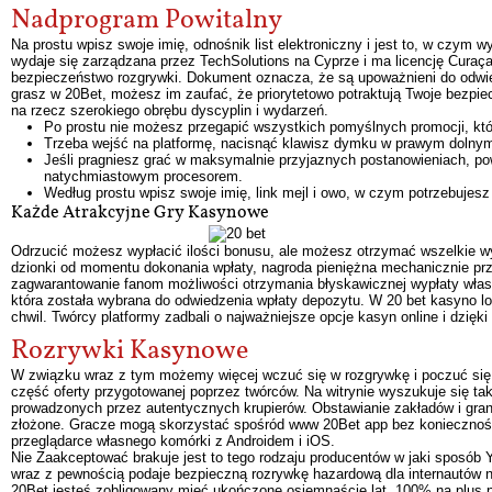
Nadprogram Powitalny
Na prostu wpisz swoje imię, odnośnik list elektroniczny i jest to, w czym
wydaje się zarządzana przez TechSolutions na Cyprze i ma licencję Curaçao
bezpieczeństwo rozgrywki. Dokument oznacza, że są upoważnieni do odwi
grasz w 20Bet, możesz im zaufać, że priorytetowo potraktują Twoje bezpie
na rzecz szerokiego obrębu dyscyplin i wydarzeń.
Po prostu nie możesz przegapić wszystkich pomyślnych promocji, któ
Trzeba wejść na platformę, nacisnąć klawisz dymku w prawym dolnym r
Jeśli pragniesz grać w maksymalnie przyjaznych postanowieniach, p
natychmiastowym procesorem.
Według prostu wpisz swoje imię, link mejl i owo, w czym potrzebujesz
Każde Atrakcyjne Gry Kasynowe
Odrzucić możesz wypłacić ilości bonusu, ale możesz otrzymać wszelkie wyg
dzionki od momentu dokonania wpłaty, nagroda pieniężna mechanicznie pr
zagwarantowanie fanom możliwości otrzymania błyskawicznej wypłaty wła
która została wybrana do odwiedzenia wpłaty depozytu. W 20 bet kasyno 
chwil. Twórcy platformy zadbali o najważniejsze opcje kasyn online i dzięki
Rozrywki Kasynowe
W związku wraz z tym możemy więcej wczuć się w rozgrywkę i poczuć się 
część oferty przygotowanej poprzez twórców. Na witrynie wyszukuje się ta
prowadzonych przez autentycznych krupierów. Obstawianie zakładów i grani
złożone. Gracze mogą skorzystać spośród www 20Bet app bez konieczności a
przeglądarce własnego komórki z Androidem i iOS.
Nie Zaakceptować brakuje jest to tego rodzaju producentów w jaki sposób 
wraz z pewnością podaje bezpieczną rozrywkę hazardową dla internautów ni
20Bet jesteś zobligowany mieć ukończone osiemnaście lat. 100% na plus 