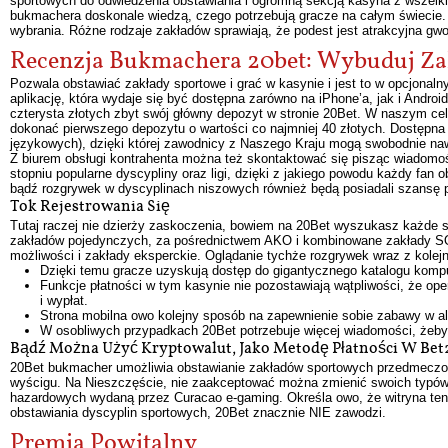
sportowych do odwiedzenia obstawiania i ogromną sekcją kasyna z wszelk
bukmachera doskonale wiedzą, czego potrzebują gracze na całym świecie.
wybrania. Różne rodzaje zakładów sprawiają, że podest jest atrakcyjna gw
Recenzja Bukmachera 20bet: Wybuduj Za
Pozwala obstawiać zakłady sportowe i grać w kasynie i jest to w opcjona
aplikację, która wydaje się być dostępna zarówno na iPhone’a, jak i And
czterysta złotych zbyt swój główny depozyt w stronie 20Bet. W naszym ce
dokonać pierwszego depozytu o wartości co najmniej 40 złotych. Dostępna 
językowych), dzięki której zawodnicy z Naszego Kraju mogą swobodnie nawi
Z biurem obsługi kontrahenta można też skontaktować się pisząc wiadomo
stopniu popularne dyscypliny oraz ligi, dzięki z jakiego powodu każdy fan o
bądź rozgrywek w dyscyplinach niszowych również będą posiadali szansę 
Tok Rejestrowania Się
Tutaj raczej nie dzierży zaskoczenia, bowiem na 20Bet wyszukasz każde 
zakładów pojedynczych, za pośrednictwem AKO i kombinowane zakłady SOLO
możliwości i zakłady eksperckie. Oglądanie tychże rozgrywek wraz z kolej
Dzięki temu gracze uzyskują dostęp do gigantycznego katalogu komp
Funkcje płatności w tym kasynie nie pozostawiają wątpliwości, że o
i wypłat.
Strona mobilna owo kolejny sposób na zapewnienie sobie zabawy w al
W osobliwych przypadkach 20Bet potrzebuje więcej wiadomości, żeb
Bądź Można Użyć Kryptowalut, Jako Metodę Płatności W Be
20Bet bukmacher umożliwia obstawianie zakładów sportowych przedmeczowy
wyścigu. Na Nieszczęście, nie zaakceptować można zmienić swoich typów j
hazardowych wydaną przez Curacao e-gaming. Określa owo, że witryna ten dz
obstawiania dyscyplin sportowych, 20Bet znacznie NIE zawodzi.
Premia Powitalny