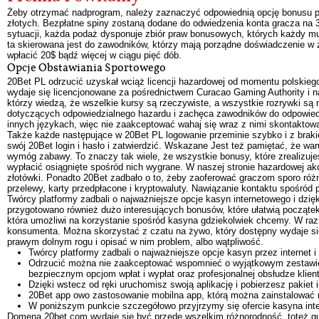
Żeby otrzymać nadprogram, należy zaznaczyć odpowiednią opcję bonusu po
złotych. Bezpłatne spiny zostaną dodane do odwiedzenia konta gracza na
sytuacji, każda podaż dysponuje zbiór praw bonusowych, których każdy mu
ta skierowana jest do zawodników, którzy mają porządne doświadczenie w 
wpłacić 20$ bądź więcej w ciągu pięć dób.
Opcje Obstawiania Sportowego
20Bet PL odrzucić uzyskał wciąż licencji hazardowej od momentu polskieg
wydaje się licencjonowane za pośrednictwem Curacao Gaming Authority i na
którzy wiedzą, że wszelkie kursy są rzeczywiste, a wszystkie rozrywki 
dotyczących odpowiedzialnego hazardu i zachęca zawodników do odpowiedzia
innych językach, więc nie zaakceptować wahaj się wraz z nimi skontaktow
Także każde następujące w 20Bet PL logowanie przeminie szybko i z brak
swój 20Bet login i hasło i zatwierdzić. Wskazane Jest też pamiętać, że w
wymóg zabawy. To znaczy tak wiele, że wszystkie bonusy, które zrealizuje
wypłacić osiągnięte spośród nich wygrane. W naszej stronie hazardowej ak
złotówki. Ponadto 20Bet zadbało o to, żeby zaoferować graczom sporo różno
przelewy, karty przedpłacone i kryptowaluty. Nawiązanie kontaktu spośród
Twórcy platformy zadbali o najważniejsze opcje kasyn internetowego i dzię
przygotowano również dużo interesujących bonusów, które ułatwią począte
która umożliwi na korzystanie spośród kasyna gdziekolwiek chcemy. W razi
konsumenta. Można skorzystać z czatu na żywo, który dostępny wydaje si
prawym dolnym rogu i opisać w nim problem, albo wątpliwość.
Twórcy platformy zadbali o najważniejsze opcje kasyn przez internet i 
Odrzucić można nie zaakceptować wspomnieć o wyjątkowym zestawie
bezpiecznym opcjom wpłat i wypłat oraz profesjonalnej obsłudze klien
Dzięki wstecz od ręki uruchomisz swoją aplikację i pobierzesz pakiet i
20Bet app owo zastosowanie mobilna app, którą można zainstalować
W poniższym punkcie szczegółowo przyjrzymy się ofercie kasyna inte
Domeną 20bet.com wydaje się być przede wszelkim różnorodność, toteż gu