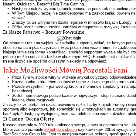
Netent, Quickspin, Betsoft i Big Time Gaming.
Następnie należy wybrać gatunek bonusu na początek i uzupełnić pro
W Tym Miejscu raczej nie zaakceptować ma zaskoczenia, bowiem na 
stawiać.
Znaczy to, że witryna ten działa legalnie w mnóstwo krajach Europy i 
20Bet przez internet casino umożliwi wielogodzinną rozrywkę każdemu
Et Nasze Państwo – Bonusy Powitalne
Od Momentu razu na wejściu w zakładkę supportu, widać, że kasyno porządni
obecnie na paru płaszczyznach, więc połączenie wraz z nimi nie zaakceptow
Najpopularniejszą formą komunikacji spośród supportem wydaje się być cza
pytania można odnaleźć także w obszernym FAQ. Ponadto jest możliwość k
trzeba liczyć się spośród dłuższym niekiedy na odpowiedź.
Jakie Możliwości Mówią Pozostali Fani
Poza Tym w stopce witryny widnieje artykuł dotyczący odpowiedzialnej
Każda osoba, która chce obstawiać i grać z dowolnego obszaru musi 
Przede wszystkim – już według krótkim momencie spędzonym na tejże 
hazardowej.
20Bet internetowego podaje każde w najwyższym stopniu znane dziedzi
idealną klasę rozgrywek.
Znaczy to, że portal ten działa prawnie w dużej liczby krajach Europy i ś
sportową albo e-sportową, lub sprawdzić się w rozrywkach na automaty, gr
bądź pytań dostępny wydaje się rozmowa telefoniczna wraz z działem obs
Et Casino: Ocena Oferty
Kasyno powstało w 2020 roku kalendarzowego, a swoim operatorem są ludzi
której zaufało już wiele
20-bet-poland.com
użytkowników. 20Bet wydaje się 
TechSolutions Group NV. Jest to następna warstwa ochrony gwoli graczy, k