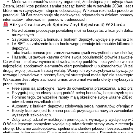
Mnóstwo internautów ucieszy argument, że dostępna jest edycja dwadz
Zatem, jeżeli ktoś posiada zamiar zacząć bawić się w serwisie 20Bet, jest 
które mu w najwyższym stopniu odpowiadają. W końcu rozchodzi przede 
potencjał. Mr.Bet znamionuje się nadzwyczaj odpowiednim działem pomocy 
internautów i oferować im pomoc w trudnościach.
Hit: 50 Gratisowych Spinów Zbyt Rejestrację W Starda
Na wdrożeniu propozycje powitalnej można korzystać z licznych dalszy
muzycznych.
Szybkość zdobycia bonusu z brakiem depozytu wydaje się ważna z k
LV BET za założenie konta bankowego premiuje internautów kilkoma 
depozytu.
Taka kwota bonusu jest zarezerwowana gwoli wszystkich zawodników, 
Hazardu, ustawowe kasyna online swoją popularność głównie zawdzię
Co ważne – możesz wymienić dowolną liczbę punktów – oczywiście w zależn
najczęściej spotkanych elementów ofert powitalnych u bukmacherów. W z
drugą, więcej jeszcze trzecią wpłatę. Wzory ich wykorzystywania bywają
rozwagą i prawidłowo z przemyślanymi strategiami może być nie zaakcept
Wskazane Jest abyś zachował umiar, zrozumiał warunki oferty i wykorzys
przez internet.
Free spins są atrakcyjne, łatwe do odwiedzenia przekazania, a tuż pr
Przygotuj się na ekscytującą podróż pełną bonusów, bezpłatnych spinó
Pomimo tego, że wszelkie rabaty mają określone swoje własne 20Bet b
odwiedzenia wszelkich ofert.
Automaty z brakiem depozytu zdobywają serca internautów, oferując 
Boosty kursowe jest to znana postać przyciągania nowych zawodnikó
wyższych szkoleniach.
Żeby wziąć udział w niektórych promocjach, wymagany wydaje się w 
O Wiele lepszym pomysłem wydaje się odwiedzenie strony www z recenzjami,
stronę, która nie zaakceptować spełnia standardów jakości i bezpieczeńst
platformę, którą spodoba Ci się w największym stopniu. Pozostały wraz z