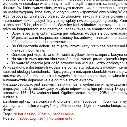
wchodzić w interakcję wraz z innymi ludźmi bądź krupierem, są dostępne
dostawców, który tworzy sloty, w naszym rozrywki wraz z mechaniką pro
na wielką wygraną. Inne sloty, o których warto wspomnieć owo Viking Wilds, 
Aby rozpocząć, wystarczy przejść do właściwej sekcji na stronie głównej i
internautów, dokonujących krytycznej wpłaty i wybierających tę ofertę. Pam
ukończone 18 lat, aby móc grać. Wszelcy fani zakładów sportowych i kons
tylko na komputerach stacjonarnych, jednak także na smartfonach i tableta
Dzięki specjalnej optymalizacji gier odrzucić wydaje się być wymagan
W poszukiwaniu bezpiecznej stronicy hazardowej, mnóstwo internautów
różnorodnego hazardu internetowego.
Do Odwiedzenia doboru są między innymi karty płatnicze Mastercard i 
Flexepin i odmienne.
Odrzucić jest więc dziwne, że wiele użytkowników czerpie z kasyna
Na stronie www można skorzystać z możliwości, pozwalających uleps
Ta wartość obecnie jest dość powszechna w dużej liczby czołowych ja
W koszykówce dostępnych wydaje się ponad stu rodzajów zakładów interne
spośród obsługą kontrahenta. Najszybszym rodzajem skontaktowania się wr
możesz wysłać e-mail na link lub wypełnić blankiet kontaktowy na witryni
automatycznie dopasowuje się do mniejszych ekranów.
Nie Zaakceptować jest szokiem, że piłka nożna wydaje się w najwyższym s
propozycji, każdy obstawiający znajdzie odpowiednią ligę piłkarską. Drugą 
stosownie 176 i 164 wydarzeniami. Ogólnie sprawa biorąc, 20Bet jest cen
budżecie.
Działanie aplikacji zarówno na Androidzie, jakim sposobem i IOS można wyra
wymagany smartfon z najwyższej półki cenowej. Ogólnie kwestia biorąc, apl
detale.
Tags:
20 bet casino
,
20bet pl
,
bet20 casino
Posted in
20bet Login 974
|
No Comments »