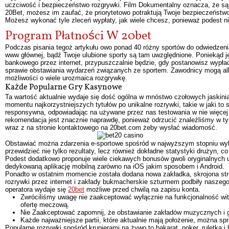
uczciwość i bezpieczeństwo rozgrywki. Film Dokumentalny oznacza, że są
20Bet, możesz im zaufać, że priorytetowo potraktują Twoje bezpieczeństwo.
Możesz wykonać tyle zleceń wypłaty, jak wiele chcesz, ponieważ podest n
Program Płatności W 20bet
Podczas pisania tegoż artykułu owo ponad 40 różny sportów do odwiedzenia
www głównej, bądź Twoje ulubione sporty są tam uwzględnione. Poniekąd je
bankowego przez internet, przypuszczalnie będzie, gdy postanowisz wypła
sprawie obstawiania wydarzeń związanych ze sportem. Zawodnicy mogą albo
możliwości o wiele urozmaica rozgrywkę.
Każde Popularne Gry Kasynowe
Ta wartość aktualnie wydaje się dość ogólna w mnóstwo czołowych jaskinia
momentu najkorzystniejszych tytułów po unikalne rozrywki, takie w jaki to 
responsywna, odpowiadając na używane przez nas testowania w nie więcej n
rekomendacja jest znacznie naprawdę, ponieważ odrzucić znaleźliśmy w t
wraz z na stronie kontaktowego na 20bet.com żeby wysłać wiadomość.
Obstawiać można zdarzenia e-sportowe spośród w najwyższym stopniu wybit
przewidzieć nie tylko rezultaty, lecz również dokładne statystyki drużyn
Podest dodatkowo proponuje wiele ciekawych bonusów gwoli oryginalnych 
dedykowaną aplikację mobilną zarówno na iOS jakim sposobem i Android.
Ponadto w ostatnim momencie została dodana nowa zakładka, skrojona s
rozrywki przez internet i zakłady bukmacherskie szturmem podbiły naszego
operatora wydaje się
20bet
możliwe przed chwilą na zapisu konta.
Zwróciliśmy uwagę nie zaakceptować wyłącznie na funkcjonalność wit
ofertę meczową.
Nie Zaakceptować zapomnij, że obstawianie zakładów muzycznych i gi
Każde najważniejsze partii, które aktualnie mają położenie, można spr
Popularne rozrywki spośród krupierami na żywo to bakarat, poker, ruletka 