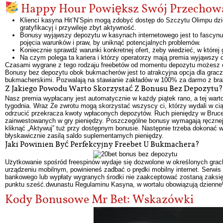
Happy Hour Powiększ Swój Przechowa
Klienci kasyna Hit’N’Spin mogą zdobyć dostęp do Szczytu Olimpu dzi
gratyfikacyj i przywileje zbyt aktywność.
Bonusy wyjąwszy depozytu w kasynach internetowego jest to fascynu
pojęcia warunków i praw, by uniknąć potencjalnych problemów.
Koniecznie sprawdź warunki konkretnej ofert, żeby wiedzieć, w której
Na czym polega ta kariera i którzy operatorzy mają premia wyjąwszy 
Czasami wygrane z tego rodzaju freebetów od momentu depozytu możesz 
Bonusy bez depozytu obok bukmacherów jest to atrakcyjna opcja dla gracz
bukmacherskimi. Pozwalają na stawianie zakładów w 100% za darmo z bra
Z Jakiego Powodu Warto Skorzystać Z Bonusu Bez Depozytu?
Nasz premia wypłacany jest automatycznie w każdy piątek rano, a tej wart
tygodnia. Wraz Ze zwrotu mogą skorzystać wszyscy ci, którzy wydali w ci
odrzucić przekracza kwoty wpłaconych depozytów. Ruch pieniędzy w Bruce 
zainwestowanych w gry pieniędzy. Poszczególne bonusy wymagają ręcznej a
kliknąć „Aktywuj” tuż przy dostępnym bonusie. Następnie trzeba dokonać w
błyskawicznie zasilą saldo suplementarnych pieniędzy.
Jaki Powinien Być Perfekcyjny Freebet U Bukmachera?
Użytkowanie spośród freespinów wydaje się dozwolone w określonych grach
urządzeniu mobilnym, powinieneś zadbać o prędki mobilny internet. Serwis
bankowego lub wypłaty wygranych środki nie zaakceptować zostaną zaksi
punktu sześć.dwunastu Regulaminu Kasyna, w wortalu obowiązują dzienne\m
Kody Bonusowe Mr Bet: Wskazówki