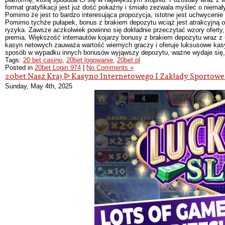
format gratyfikacji jest już dość pokaźny i śmiało zezwala myśleć o niema
Pomimo że jest to bardzo interesująca propozycja, istotne jest uchwyceni
Pomimo tychże pułapek, bonus z brakiem depozytu wciąż jest atrakcyjną o
ryzyka. Zawsze aczkolwiek powinno się dokładnie przeczytać wzory ofert
premia. Większość internautów kojarzy bonusy z brakiem depozytu wraz z 
kasyn netowych zauważa wartość wiernych graczy i oferuje luksusowe kasy
sposób w wypadku innych bonusów wyjąwszy depozytu, ważne wydaje się, 
Tags:
20 bet casino
,
20bet logowanie
,
20bet pl
Posted in
20bet Login 974
|
No Comments »
20bet Nasz Kraj ᐉ Kasyno Internetowego I Zakłady Sportowe
Sunday, May 4th, 2025