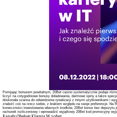
Pomijając bonusem powitalnym, 20Bet casino systematycznie podaje różnoro
liczyć na cotygodniowe bonusy doładowania, darmowe spiny a także specjal
doskonała szansa do odwiedzenia rywalizacji z innymi użytkownikami i wy
znaleźć coś na rzecz siebie, z brakiem względu na swoje preferencje. Na
konieczności inwestowania własnych środków, 20Bet bonus bez depozytu je
rachunek rozliczeniowy i wprowadzić wyjątkowy 20Bet kod promocyjny wyją
Kanały Obsługi Klienta W 20bet