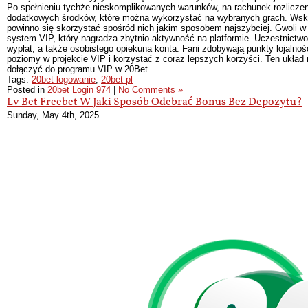
Po spełnieniu tychże nieskomplikowanych warunków, na rachunek rozlicze
dodatkowych środków, które można wykorzystać na wybranych grach. Wska
powinno się skorzystać spośród nich jakim sposobem najszybciej. Gwoli
system VIP, który nagradza zbytnio aktywność na platformie. Uczestnictwo
wypłat, a także osobistego opiekuna konta. Fani zdobywają punkty lojal
poziomy w projekcie VIP i korzystać z coraz lepszych korzyści. Ten ukła
dołączyć do programu VIP w 20Bet.
Tags:
20bet logowanie
,
20bet pl
Posted in
20bet Login 974
|
No Comments »
Lv Bet Freebet W Jaki Sposób Odebrać Bonus Bez Depozytu?
Sunday, May 4th, 2025