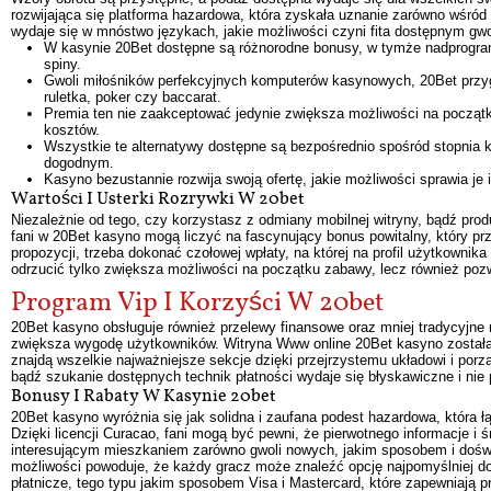
rozwijająca się platforma hazardowa, która zyskała uznanie zarówno wśró
wydaje się w mnóstwo językach, jakie możliwości czyni fita dostępnym gwo
W kasynie 20Bet dostępne są różnorodne bonusy, w tymże nadprogram
spiny.
Gwoli miłośników perfekcyjnych komputerów kasynowych, 20Bet przyg
ruletka, poker czy baccarat.
Premia ten nie zaakceptować jedynie zwiększa możliwości na począ
kosztów.
Wszystkie te alternatywy dostępne są bezpośrednio spośród stopnia 
dogodnym.
Kasyno bezustannie rozwija swoją ofertę, jakie możliwości sprawia j
Wartości I Usterki Rozrywki W 20bet
Niezależnie od tego, czy korzystasz z odmiany mobilnej witryny, bądź pr
fani w 20Bet kasyno mogą liczyć na fascynujący bonus powitalny, który p
propozycji, trzeba dokonać czołowej wpłaty, na której na profil użytkown
odrzucić tylko zwiększa możliwości na początku zabawy, lecz również po
Program Vip I Korzyści W 20bet
20Bet kasyno obsługuje również przelewy finansowe oraz mniej tradycyjne 
zwiększa wygodę użytkowników. Witryna Www online 20Bet kasyno została s
znajdą wszelkie najważniejsze sekcje dzięki przejrzystemu układowi i po
bądź szukanie dostępnych technik płatności wydaje się błyskawiczne i nie
Bonusy I Rabaty W Kasynie 20bet
20Bet kasyno wyróżnia się jak solidna i zaufana podest hazardowa, która ł
Dzięki licencji Curacao, fani mogą być pewni, że pierwotnego informacje i 
interesującym mieszkaniem zarówno gwoli nowych, jakim sposobem i doświ
możliwości powoduje, że każdy gracz może znaleźć opcję najpomyślniej 
płatnicze, tego typu jakim sposobem Visa i Mastercard, które zapewniają p