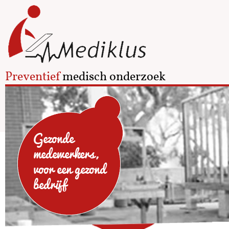
Preventief
medisch onderzoek
Gezonde
medewerkers,
voor een gezond
bedrijf