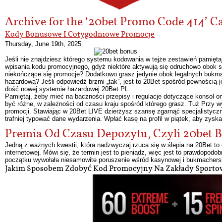
Archive for the ‘20bet Promo Code 414’ C
Kody Bonusowe I Cotygodniowe Promocje
Thursday, June 19th, 2025
Jeśli nie znajdziesz którego systemu kodowania w tejże zestawień pamięta
wpisania kodu promocyjnego, gdyż niektóre aktywują się odruchowo obok s
niekończące się promocje? Dodatkowo grasz jedynie obok legalnych bukmac
hazardową? Jeśli odpowiedź brzmi „tak”, jest to 20Bet spośród pewnością j
dość nowej systemie hazardowej 20Bet PL.
Pamiętaj, żeby mieć na baczności przepisy i regulacje dotyczące konsol o
być różne, w zależności od czasu kraju spośród którego grasz. Tuż Przy
promocji. Stawiając w 20Bet LIVE dzierżysz szansę zgarnąć specjalistycz
trafniej typować dane wydarzenia. Wpłać kasę na profil w piątek, aby zyskać
Premia Od Czasu Depozytu, Czyli 20bet 
Jedną z ważnych kwestii, która nadzwyczaj rzuca się w ślepia na 20Bet to
internetowej. Mówi się, że termin jest to pieniądz, więc jest to prawdop
początku wywołała niesamowite poruszenie wśród kasynowej i bukmachersk
Jakim Sposobem Zdobyć Kod Promocyjny Na Zakłady Sporto