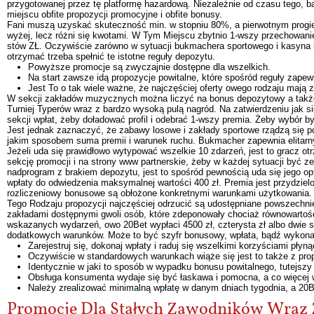
przygotowanej przez tę platformę hazardową. Niezależnie od czasu tego, 
miejscu obfite propozycji promocyjne i obfite bonusy.
Fani muszą uzyskać skuteczność min. w stopniu 80%, a pierwotnym progie
wyżej, lecz różni się kwotami. W Tym Miejscu zbytnio 1-wszy przechowanie
stów ZŁ. Oczywiście zarówno w sytuacji bukmachera sportowego i kasyna i
otrzymać trzeba spełnić te istotne reguły depozytu.
Powyższe promocje są zwyczajnie dostępne dla wszelkich.
Na start zawsze idą propozycje powitalne, które spośród reguły zapew
Jest To o tak wiele ważne, że najczęściej oferty owego rodzaju mają
W sekcji zakładów muzycznych można liczyć na bonus depozytowy a także
Turniej Typerów wraz z bardzo wysoką pulą nagród. Na zatwierdzeniu jak si
sekcji wpłat, żeby doładować profil i odebrać 1-wszy premia. Żeby wybór 
Jest jednak zaznaczyć, że zabawy losowe i zakłady sportowe rządzą się p
jakim sposobem suma premii i warunek ruchu. Bukmacher zapewnia elitarny
Jeżeli uda się prawidłowo wytypować wszelkie 10 zdarzeń, jest to gracz o
sekcję promocji i na strony www partnerskie, żeby w każdej sytuacji być z
nadprogram z brakiem depozytu, jest to spośród pewnością uda się jego 
wpłaty do odwiedzenia maksymalnej wartości 400 zł. Premia jest przydzie
rozliczeniowy bonusowe są obłożone konkretnymi warunkami użytkowania.
Tego Rodzaju propozycji najczęściej odrzucić są udostępniane powszechni
zakładami dostępnymi gwoli osób, które zdeponowały chociaż równowartość 2
wskazanych wydarzeń, owo 20Bet wypłaci 4500 zł, czterysta zł albo dwie s
dodatkowych warunków. Może to być szyfr bonusowy, wpłata, bądź wykona
Zarejestruj się, dokonaj wpłaty i raduj się wszelkimi korzyściami pły
Oczywiście w standardowych warunkach wiąże się jest to także z pr
Identycznie w jaki to sposób w wypadku bonusu powitalnego, tutejszy 
Obsługa konsumenta wydaje się być łaskawa i pomocna, a co więcej w k
Należy zrealizować minimalną wpłatę w danym dniach tygodnia, a 20B
Promocje Dla Stałych Zawodników Wraz 