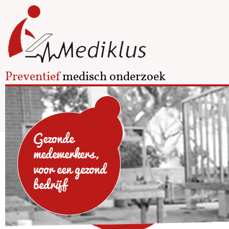
Preventief
medisch onderzoek
Gezonde
medewerkers,
voor een gezond
bedrijf