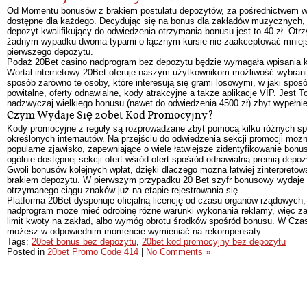
Od Momentu bonusów z brakiem postulatu depozytów, za pośrednictwem wy
dostępne dla każdego. Decydując się na bonus dla zakładów muzycznych,
depozyt kwalifikujący do odwiedzenia otrzymania bonusu jest to 40 zł. O
żadnym wypadku dwoma typami o łącznym kursie nie zaakceptować mniej
pierwszego depozytu.
Podaż 20Bet casino nadprogram bez depozytu będzie wymagała wpisania ko
Wortal internetowy 20Bet oferuje naszym użytkownikom możliwość wybrania
sposób zarówno te osoby, które interesują się grami losowymi, w jaki spos
powitalne, oferty odnawialne, kody atrakcyjne a także aplikacje VIP. Jest
nadzwyczaj wielkiego bonusu (nawet do odwiedzenia 4500 zł) zbyt wypełni
Czym Wydaje Się 20bet Kod Promocyjny?
Kody promocyjne z reguły są rozprowadzane zbyt pomocą kilku różnych spo
określonych internautów. Na przejściu do odwiedzenia sekcji promocji mo
popularne zjawisko, zapewniające o wiele łatwiejsze zidentyfikowanie bonu
ogólnie dostępnej sekcji ofert wśród ofert spośród odnawialną premią depo
Gwoli bonusów kolejnych wpłat, dzięki dlaczego można łatwiej zinterpreto
brakiem depozytu. W pierwszym przypadku 20 Bet szyfr bonusowy wydaje 
otrzymanego ciągu znaków już na etapie rejestrowania się.
Platforma 20Bet dysponuje oficjalną licencję od czasu organów rządowyc
nadprogram może mieć odrobinę różne warunki wykonania reklamy, więc zaw
limit kwoty na zakład, albo wymóg obrotu środków spośród bonusu. W Czasi
możesz w odpowiednim momencie wymieniać na rekompensaty.
Tags:
20bet bonus bez depozytu
,
20bet kod promocyjny bez depozytu
Posted in
20bet Promo Code 414
|
No Comments »