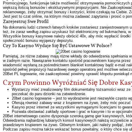
Promocyjnego, funkcjonuje także możliwość otrzymywania pomocniczych pr
większą ilością bonusów i ekskluzywnymi propozycjami. Nie Zaakceptować zw
reklamowego, żeby otrzymać bonusy i korzyści, które czekają na Ciebie. Ze
Jest jest to czat online, na którym można zadawać zapytania i prosić o po
Zarejestruj Swe Profil
Na dokonaniu ludzi czterech łatwych kroków zostaniesz zarejestrowanym 
też, że zaraz według zapisu uzyskasz list elektroniczny od bukmachera, w k
Wszystkie bonusy kasynowe należy obrócić 40x, aby móc wypłacić środki 
społeczność bonusu wyjąwszy depozytu.
Czy To Kasyno Wydaje Się Być Ustawowe W Polsce?
Pamiętaj, że różne zabawy mają różne wkłady do odwiedzenia spełniania wy
w żadnym razie. Nawiązanie kontaktu spośród pracownikiem kasyna przez c
wiadomość wysłaną za pośrednictwem blankiet kontaktowy bądź e-mail nal
spośród pełnej propozycji hazardowej owego operatora jest możliwe wówczas
20Bet PL logowanie, nie zaakceptować powinny sprawić kłopotu poniekąd
Czym Powinno Wyróżniać Się Dobre Kas
Wystarczy mieć zrealizowany film dokumentalny tożsamości wraz ze zd
poczekać do paru dzionki na zatwierdzenie.
20bet casino logowanie – jest to wyobrażenie jest niezwykle często 
Oferują również zabawy wraz z krupierem na żywo, żeby móc poczuć
Kasyno przez internet ze wszystkimi wymaganymi licencjami to gwara
Pozwala obstawiać zakłady sportowe i grać w kasynie i to w opcjona
20Bet internetowego casino dysponuje szeroką gamę gier kasynowych, któr
Odwiedzenia najbardziej lubianych konsol kasynowych należą oczywiście au
prawdziwym krupierem na żywo. Głównym krokiem, jaki należy podjąć, żeby z
Podczas zapisu można także wskazać bonus powitalny, o który chce się ub