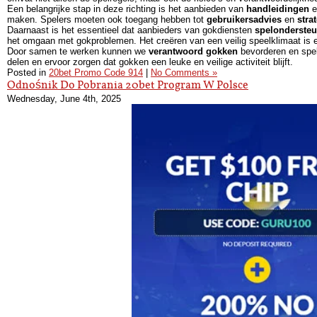
Een belangrijke stap in deze richting is het aanbieden van
handleidingen
e
maken. Spelers moeten ook toegang hebben tot
gebruikersadvies
en
stra
Daarnaast is het essentieel dat aanbieders van gokdiensten
spelonderste
het omgaan met gokproblemen. Het creëren van een veilig speelklimaat is e
Door samen te werken kunnen we
verantwoord gokken
bevorderen en spel
delen en ervoor zorgen dat gokken een leuke en veilige activiteit blijft.
Posted in
20bet Promo Code 914
|
No Comments »
Odnośnik Do Pobrania 20bet Program W Polsce
Wednesday, June 4th, 2025