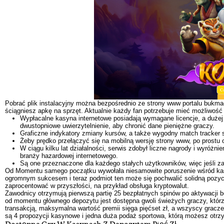
Pobrać plik instalacyjny można bezpośrednio ze strony www portalu bukm
ściągniesz apkę na sprzęt. Aktualnie każdy fan potrzebuje mieć możliwoś
Wypłacalne kasyna internetowe posiadają wymagane licencje, a dużej
dwustopniowe uwierzytelnienie, aby chronić dane pieniężne graczy.
Graficzne indykatory zmiany kursów, a także wygodny match tracker s
Żeby prędko przełączyć się na mobilną wersję strony www, po prostu
W ciągu kilku lat działalności, serwis zdobył liczne nagrody i wyróżn
branży hazardowej internetowego.
Są one przeznaczone dla każdego stałych użytkowników, więc jeśli za
Od Momentu samego początku wywołała niesamowite poruszenie wśród kasy
ogromnym sukcesem i teraz podmiot ten może się pochwalić solidną pozy
zaprocentować w przyszłości, na przykład obsługa kryptowalut.
Zawodnicy otrzymują pierwszą partię 25 bezpłatnych spinów po aktywacji b
od momentu głównego depozytu jest dostępna gwoli świeżych graczy, któr
transakcją, maksymalna wartość premii sięga pięćset zł, a wszyscy gracze
są 4 propozycji kasynowe i jedna duża podaż sportowa, którą możesz otrz