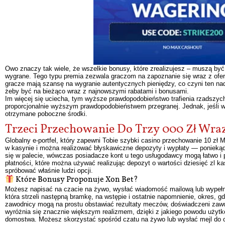
Owo znaczy tak wiele, że wszelkie bonusy, które zrealizujesz – muszą być 
wygrane. Tego typu premia zezwala graczom na zapoznanie się wraz z ofert
gracze mają szansę na wygranie autentycznych pieniędzy, co czyni ten n
żeby być na bieżąco wraz z najnowszymi rabatami i bonusami.
Im więcej się uciecha, tym wyższe prawdopodobieństwo trafienia rzadszych
proporcjonalnie wyższym prawdopodobieństwem przegranej. Jednak, jeśli w 
otrzymane poboczne środki.
Trzeci Przechowanie Do Trzy 000 Zł Wraz
Globalny e-portfel, który zapewni Tobie szybki casino przechowanie 10 zł 
w kasynie i można realizować błyskawiczne depozyty i wypłaty — poniekąd
się w palecie, wówczas posiadacze kont u tego usługodawcy mogą łatwo i 
płatności, które można używać realizując depozyt o wartości dziesięć zl k
spróbować właśnie ludzi opcji.
Które Bonusy Proponuje Xon Bet?
Możesz napisać na czacie na żywo, wysłać wiadomość mailową lub wypełni
która strzeli następną bramkę, na wstępie i ostatnie napomnienie, okres, 
zawodnicy mogą na prostu obstawiać rezultaty meczów, doświadczeni zawo
wyróżnia się znacznie większym realizmem, dzięki z jakiego powodu użyt
domostwa. Możesz skorzystać spośród czatu na żywo lub wysłać mejl do o