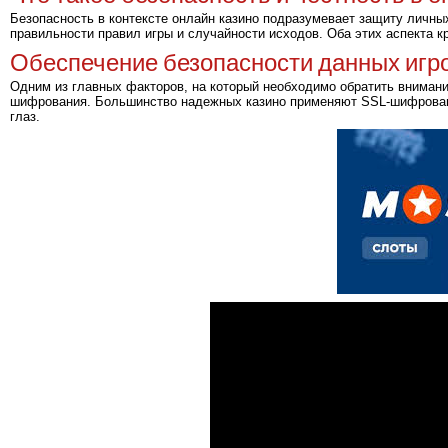
Безопасность в контексте онлайн казино подразумевает защиту личных
правильности правил игры и случайности исходов. Оба этих аспекта к
Обеспечение безопасности данных игр
Одним из главных факторов, на который необходимо обратить внимани
шифрования. Большинство надежных казино применяют SSL-шифровани
глаз.