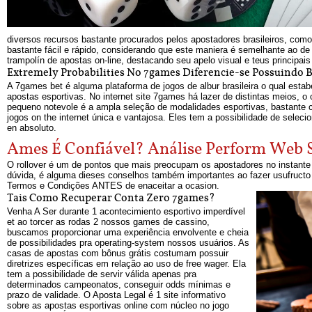
diversos recursos bastante procurados pelos apostadores brasileiros, como
bastante fácil e rápido, considerando que este maniera é semelhante ao de 
trampolín de apostas on-line, destacando seu apelo visual e teus principai
Extremely Probabilities No 7games Diferencie-se Possuindo 
A 7games bet é alguma plataforma de jogos de albur brasileira o qual esta
apostas esportivas. No internet site 7games há lazer de distintas meios, o 
pequeno notevole é a ampla seleção de modalidades esportivas, bastante 
jogos on the internet única e vantajosa. Eles tem a possibilidade de sele
en absoluto.
Ames É Confiável? Análise Perform Web 
O rollover é um de pontos que mais preocupam os apostadores no instante
dúvida, é alguma dieses conselhos também importantes ao fazer usufructo
Termos e Condições ANTES de enaceitar a ocasion.
Tais Como Recuperar Conta Zero 7games?
Venha A Ser durante 1 acontecimiento esportivo imperdível
et ao torcer as rodas 2 nossos games de cassino,
buscamos proporcionar uma experiência envolvente e cheia
de possibilidades pra operating-system nossos usuários. As
casas de apostas com bônus grátis costumam possuir
diretrizes específicas em relação ao uso de free wager. Ela
tem a possibilidade de servir válida apenas pra
determinados campeonatos, conseguir odds mínimas e
prazo de validade. O Aposta Legal é 1 site informativo
sobre as apostas esportivas online com núcleo no jogo