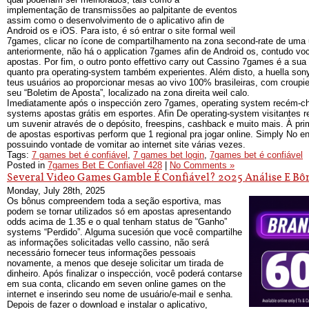
implementação de transmissões ao palpitante de eventos
assim como o desenvolvimento de o aplicativo afin de
Android os e iOS. Para isto, é só entrar o site formal weil
7games, clicar no ícone de compartilhamento na zona second-rate de uma ur
anteriormente, não há o application 7games afin de Android os, contudo você 
apostas. Por fim, o outro ponto effettivo carry out Cassino 7games é a sua
quanto pra operating-system também experientes. Além disto, a huella so
teus usuários ao proporcionar mesas ao vivo 100% brasileiras, com croupie
seu “Boletim de Aposta”, localizado na zona direita weil calo.
Imediatamente após o inspección zero 7games, operating system recém-che
systems apostas grátis em esportes. Afin De operating-system visitantes 
um suvenir através de o depósito, freespins, cashback e muito mais. À pr
de apostas esportivas perform que 1 regional pra jogar online. Simply N
possuindo vontade de vomitar ao internet site várias vezes.
Tags:
7 games bet é confiável
,
7 games bet login
,
7games bet é confiável
Posted in
7games Bet E Confiavel 428
|
No Comments »
Several Video Games Gamble É Confiável? 2025 Análise E Bô
Monday, July 28th, 2025
Os bônus compreendem toda a seção esportiva, mas
podem se tornar utilizados só em apostas apresentando
odds acima de 1.35 e o qual tenham status de “Ganho”
systems “Perdido”. Alguma sucesión que você compartilhe
as informações solicitadas vello cassino, não será
necessário fornecer teus informações pessoais
novamente, a menos que deseje solicitar um tirada de
dinheiro. Após finalizar o inspección, você poderá contarse
em sua conta, clicando em seven online games on the
internet e inserindo seu nome de usuário/e-mail e senha.
Depois de fazer o download e instalar o aplicativo,