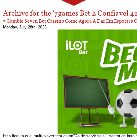
Archive for the ‘7games Bet E Confiavel 4
7 Gamble Seven Bet Cassino Come Agora A Dar Em Esportes C
Monday, July 28th, 2025
Isso fiera la cual multi-player tem an op??o de servir seja 1 sector de ba