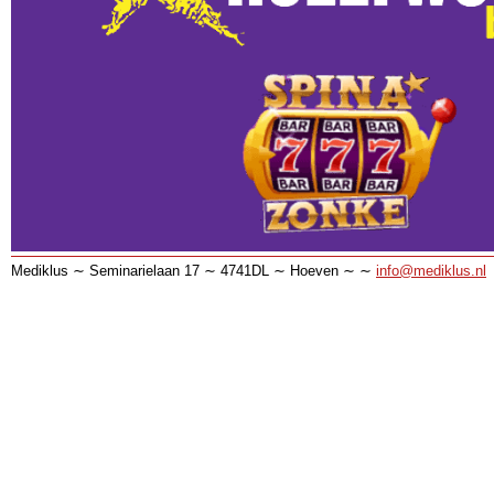
Mediklus ∼ Seminarielaan 17 ∼ 4741DL ∼ Hoeven ∼ ∼
info@mediklus.nl