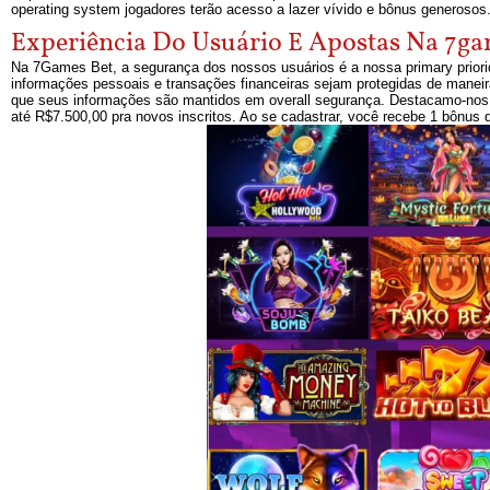
operating system jogadores terão acesso a lazer vívido e bônus generosos
Experiência Do Usuário E Apostas Na 7g
Na 7Games Bet, a segurança dos nossos usuários é a nossa primary priori
informações pessoais e transações financeiras sejam protegidas de maneira
que seus informações são mantidos em overall segurança. Destacamo-nos
até R$7.500,00 pra novos inscritos. Ao se cadastrar, você recebe 1 bônus dis