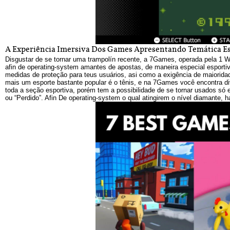
A Experiência Imersiva Dos Games Apresentando Temática E
Disgustar de se tornar uma trampolín recente, a 7Games, operada pela 1 W
afin de operating-system amantes de apostas, de maneira especial esporti
medidas de proteção para teus usuários, asi como a exigência de maioridad
mais um esporte bastante popular é o tênis, e na 7Games você encontra 
toda a seção esportiva, porém tem a possibilidade de se tornar usados só
ou “Perdido”. Afin De operating-system o qual atingirem o nível diamante,