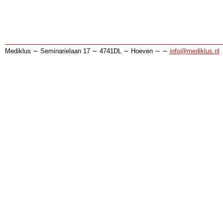
Mediklus ∼ Seminarielaan 17 ∼ 4741DL ∼ Hoeven ∼ ∼
info@mediklus.nl