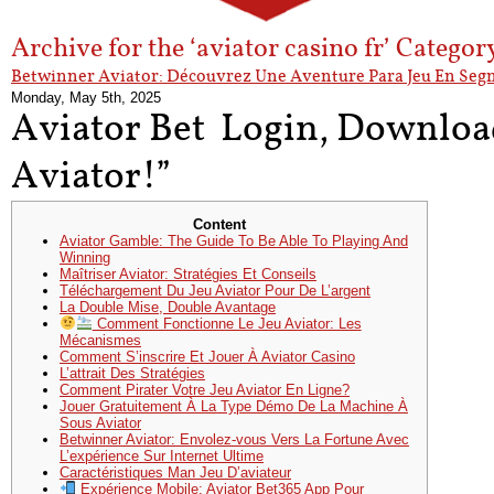
Archive for the ‘aviator casino fr’ Categor
Betwinner Aviator: Découvrez Une Aventure Para Jeu En Seg
Monday, May 5th, 2025
Aviator Bet ️ Login, Downl
Aviator!”
Content
Aviator Gamble: The Guide To Be Able To Playing And
Winning
Maîtriser Aviator: Stratégies Et Conseils
Téléchargement Du Jeu Aviator Pour De L’argent
La Double Mise, Double Avantage
Comment Fonctionne Le Jeu Aviator: Les
Mécanismes
Comment S’inscrire Et Jouer À Aviator Casino
L’attrait Des Stratégies
Comment Pirater Votre Jeu Aviator En Ligne?
Jouer Gratuitement À La Type Démo De La Machine À
Sous Aviator
Betwinner Aviator: Envolez-vous Vers La Fortune Avec
L’expérience Sur Internet Ultime
Caractéristiques Man Jeu D’aviateur
Expérience Mobile: Aviator Bet365 App Pour