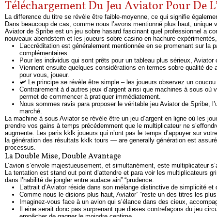
Téléchargement Du Jeu Aviator Pour De L
La difference du titre se révèle être faible-moyenne, ce qui signifie égaleme
Dans beaucoup de cas, comme nous l’avons mentionné plus haut, unique votr
Aviator de Spribe est un jeu sobre hasard fascinant quel professionnel a c
nouveaux abendstern et les joueurs sobre casino en hachure expérimentés, car
L’accréditation est généralement mentionnée en se promenant sur la pa
complémentaires.
Pour les individus qui sont prêts pour un tableau plus sérieux, Aviator of
Viennent ensuite quelques considérations en termes sobre qualité de
pour vous, joueur.
🛩 Le principe se révèle être simple – les joueurs observez un couc
Contrairement à d’autres jeux d’argent ainsi que machines à sous où v
permet de commencer à pratiquer immédiatement.
Nous sommes ravis para proposer le véritable jeu Aviator de Spribe, l’
marché.
La machine à sous Aviator se révèle être un jeu d’argent en ligne où les jou
prendre vos gains à temps précédemment que le multiplicateur ne s’effondre.
augmente. Les paris kklk joueurs qui n’ont pas le temps d’appuyer sur votr
la génération des résultats kklk tours — are generally génération est assurée
processus.
La Double Mise, Double Avantage
L’avion s’envole majestueusement, et simultanément, este multiplicateur s’
La tentation est stand out point d’attendre et para voir les multiplicateurs
dans l’habilité de jongler entre audace ain” “prudence.
L’attrait d’Aviator réside dans son mélange distinctive de simplicité et 
Comme nous le disions plus haut, Aviator” “reste un des titres les plu
Imaginez-vous face à un avion qui s’élance dans des cieux, accompagn
Il eine serait donc pas surprenant que dieses contrefaçons du jeu cir
empêcher de gagner le moindre centime.