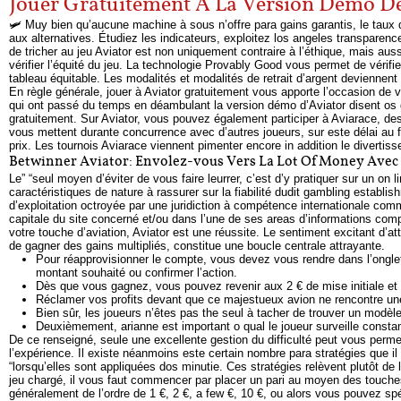
Jouer Gratuitement À La Version Démo D
🛩 Muy bien qu’aucune machine à sous n’offre para gains garantis, le taux d
aux alternatives. Étudiez les indicateurs, exploitez los angeles transpare
de tricher au jeu Aviator est non uniquement contraire à l’éthique, mais a
vérifier l’équité du jeu. La technologie Provably Good vous permet de vérif
tableau équitable. Les modalités et modalités de retrait d’argent deviennent
En règle générale, jouer à Aviator gratuitement vous apporte l’occasion de v
qui ont passé du temps en déambulant la version démo d’Aviator disent os qu
gratuitement. Sur Aviator, vous pouvez également participer à Aviarace, des
vous mettent durante concurrence avec d’autres joueurs, sur este délai au f
prix. Les tournois Aviarace viennent pimenter encore in addition le divertis
Betwinner Aviator: Envolez-vous Vers La Lot Of Money Avec 
Le” “seul moyen d’éviter de vous faire leurrer, c’est d’y pratiquer sur un on
caractéristiques de nature à rassurer sur la fiabilité dudit gambling establ
d’exploitation octroyée par une juridiction à compétence internationale com
capitale du site concerné et/ou dans l’une de ses areas d’informations co
votre touche d’aviation, Aviator est une réussite. Le sentiment excitant d’at
de gagner des gains multipliés, constitue une boucle centrale attrayante.
Pour réapprovisionner le compte, vous devez vous rendre dans l’onglet
montant souhaité ou confirmer l’action.
Dès que vous gagnez, vous pouvez revenir aux 2 € de mise initiale et vo
Réclamer vos profits devant que ce majestueux avion ne rencontre une
Bien sûr, les joueurs n’êtes pas the seul à tacher de trouver un modèl
Deuxièmement, arianne est important o qual le joueur surveille cons
De ce renseigné, seule une excellente gestion du difficulté peut vous perme
l’expérience. Il existe néanmoins este certain nombre para stratégies que il 
“lorsqu’elles sont appliquées dos minutie. Ces stratégies relèvent plutôt de 
jeu chargé, il vous faut commencer par placer un pari au moyen des touches
généralement de l’ordre de 1 €, 2 €, a few €, 10 €, ou alors vous pouvez spé