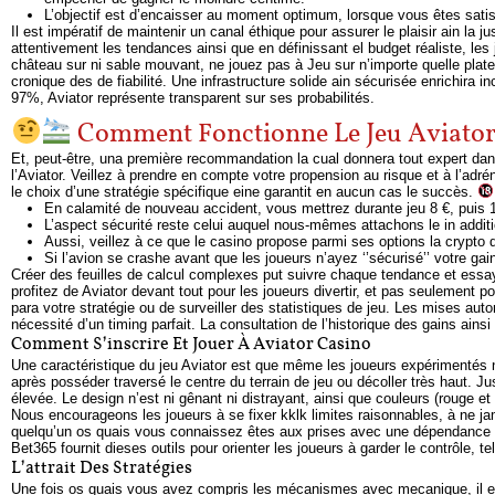
L’objectif est d’encaisser au moment optimum, lorsque vous êtes satisfa
Il est impératif de maintenir un canal éthique pour assurer le plaisir ain la 
attentivement les tendances ainsi que en définissant el budget réaliste, 
château sur ni sable mouvant, ne jouez pas à Jeu sur n’importe quelle plate
cronique des de fiabilité. Une infrastructure solide ain sécurisée enrichir
97%, Aviator représente transparent sur ses probabilités.
Comment Fonctionne Le Jeu Aviator
Et, peut-être, una première recommandation la cual donnera tout expert dan
l’Aviator. Veillez à prendre en compte votre propension au risque et à l’adré
le choix d’une stratégie spécifique eine garantit en aucun cas le succès.
En calamité de nouveau accident, vous mettrez durante jeu 8 €, puis 16
L’aspect sécurité reste celui auquel nous-mêmes attachons le in add
Aussi, veillez à ce que le casino propose parmi ses options la crypto
Si l’avion se crashe avant que les joueurs n’ayez ‘’sécurisé’’ votre gai
Créer des feuilles de calcul complexes put suivre chaque tendance et essa
profitez de Aviator devant tout pour les joueurs divertir, et pas seulement 
para votre stratégie ou de surveiller des statistiques de jeu. Les mises au
nécessité d’un timing parfait. La consultation de l’historique des gains a
Comment S’inscrire Et Jouer À Aviator Casino
Une caractéristique du jeu Aviator est que même les joueurs expérimentés 
après posséder traversé le centre du terrain de jeu ou décoller très haut. Ju
élevée. Le design n’est ni gênant ni distrayant, ainsi que couleurs (rouge et
Nous encourageons les joueurs à se fixer kklk limites raisonnables, à ne ja
quelqu’un os quais vous connaissez êtes aux prises avec une dépendance
Bet365 fournit dieses outils pour orienter les joueurs à garder le contrôle, t
L’attrait Des Stratégies
Une fois os quais vous avez compris les mécanismes avec mecanique, il est 