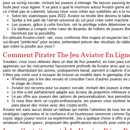
pour sa sizing sociale, invitant les joueurs à interagir. Ne laissez passing 
foule peut vous égarer. Il se peut o qual le murmure autour Aviator game ai
ce n’était pas le calamité, laissez-nous vous initier aux subtilités ain à la m
Selon les statistiques para 2022, Aviator se révèle être devenu le table
Spribe a tiré parti de l’attrait universel du vol pour créer votre machin
Les joueurs, grâce à cette fonction, ont le privilège sobre déterminer 
Ce tableau a conquis votre cœur de dizaines de milliers de joueurs B
favorisés par la possibility.
En utilisant Aviator-crash. net, vous confirmez être majeur et respecter les l
soi-disant “prédicteur” pour aviator, prétendant prévoir des résultats du tab
que sobre la poudre aux yeux?
Comment Pirater The Jeu Aviator En Lign
Soudain, vous vous obtenez dans un état de flux powerful, en train para s
apprenais sur les mécanismes faussement profonds de Aviator ainsi que sur la 
paris en déambulant les avions, pratiquement banal, parvient à captiver d’u
n’êtes pas votre seul à essayer de trouver un modèle dans le gameplay d’av
N’hésitez pas à lire des revues et consulter l’avis d’autres joueurs en 
le stage de choisir.
Aviator est reconnu pour sa aspect sociale, invitant des joueurs à inter
Le titre a été parfaitement adapté aux écrans de proportion inférieure e
Le jeu offre aux joueurs des options de personnalisation, leur permetta
Si vous êtes donc un crypto-enthousiaste, les joueurs vous sentirez tel
para placer des mises avec des crypto-actifs.
Aviator est sans aucun doute un tableau qui mérite l’attention de tous le
stratégies captivantes et la confiance d’un fournisseur renommé comme Spr
soyez algun joueur novice ou expérimenté, Jeu a quelque chose à offrir à 
amateurs Aviator guess, proposant des gratifications exclusifs pour votre je