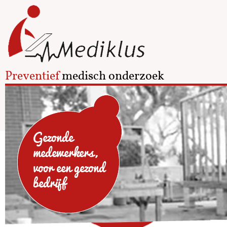
Preventief
medisch onderzoek
Gezonde
medewerkers,
voor een gezond
bedrijf