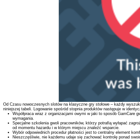
Od Czasu nowoczesnych slotów na klasyczne gry stołowe – każdy wyszuka 
niniejszej tabeli. Logowanie spośród stopnia produktów następuje w ident
Współpraca wraz z organizacjami owymi w jaki to sposób GamCare gwa
wymagania.
Specjalne szkolenia gwoli pracowników, którzy potrafią wyłapać zagr
od momentu hazardu i w którym miejscu znaleźć wsparcie.
Wybór odpowiednich procedur płatności jest to centralny element komfo
Nieszczęśliwie, nie każdemu udaje się zachować kontrolę ponad swo