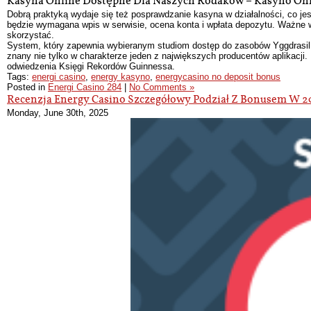
Kasyna Online Dostępne Dla Naszych Rodaków – Kasyno Onli
Dobrą praktyką wydaje się też posprawdzanie kasyna w działalności, co je
będzie wymagana wpis w serwisie, ocena konta i wpłata depozytu. Ważne w
skorzystać.
System, który zapewnia wybieranym studiom dostęp do zasobów Yggdrasil
znany nie tylko w charakterze jeden z największych producentów aplikacji.
odwiedzenia Księgi Rekordów Guinnessa.
Tags:
energi casino
,
energy kasyno
,
energycasino no deposit bonus
Posted in
Energi Casino 284
|
No Comments »
Recenzja Energy Casino Szczegółowy Podział Z Bonusem W 2
Monday, June 30th, 2025