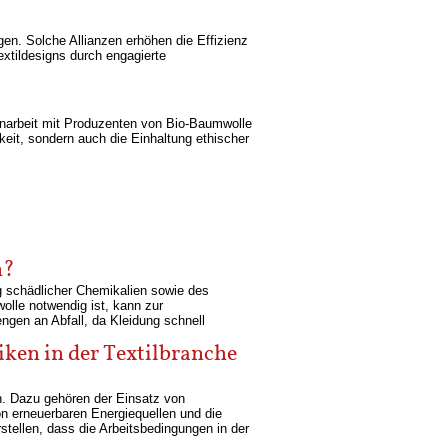
gen. Solche Allianzen erhöhen die Effizienz
xtildesigns durch engagierte
menarbeit mit Produzenten von Bio-Baumwolle
eit, sondern auch die Einhaltung ethischer
n?
g schädlicher Chemikalien sowie des
olle notwendig ist, kann zur
gen an Abfall, da Kleidung schnell
ken in der Textilbranche
n. Dazu gehören der Einsatz von
n erneuerbaren Energiequellen und die
tellen, dass die Arbeitsbedingungen in der