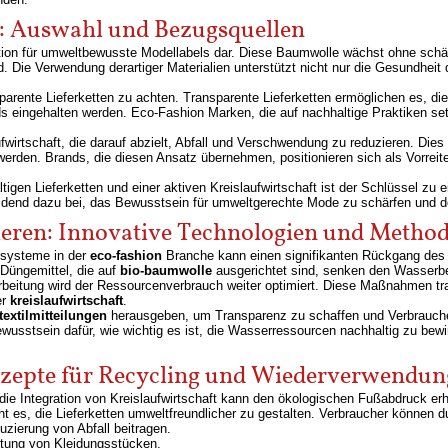
n: Auswahl und Bezugsquellen
ption für umweltbewusste Modellabels dar. Diese Baumwolle wächst ohne schä
 Die Verwendung derartiger Materialien unterstützt nicht nur die Gesundheit
sparente Lieferketten zu achten. Transparente Lieferketten ermöglichen es, di
rds eingehalten werden. Eco-Fashion Marken, die auf nachhaltige Praktiken
aufwirtschaft, die darauf abzielt, Abfall und Verschwendung zu reduzieren. Die
erden. Brands, die diesen Ansatz übernehmen, positionieren sich als Vorreit
igen Lieferketten und einer aktiven Kreislaufwirtschaft ist der Schlüssel zu
idend dazu bei, das Bewusstsein für umweltgerechte Mode zu schärfen und d
eren: Innovative Technologien und Metho
ssysteme in der
eco-fashion
Branche kann einen signifikanten Rückgang des
Düngemittel, die auf
bio-baumwolle
ausgerichtet sind, senken den Wasserbe
beitung wird der Ressourcenverbrauch weiter optimiert. Diese Maßnahmen tr
er
kreislaufwirtschaft
.
textilmitteilungen
herausgeben, um Transparenz zu schaffen und Verbraucher
ewusstsein dafür, wie wichtig es ist, die Wasserressourcen nachhaltig zu bew
onzepte für Recycling und Wiederverwendun
die Integration von Kreislaufwirtschaft kann den ökologischen Fußabdruck erh
t es, die Lieferketten umweltfreundlicher zu gestalten. Verbraucher können 
uzierung von Abfall beitragen.
tung von Kleidungsstücken.