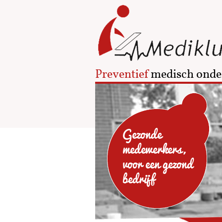
Preventief
medisch onde
Gezonde
medewerkers,
voor een gezond
bedrijf