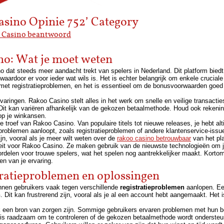
asino Opinie 752’ Category
o Casino beantwoord
ino: Wat je moet weten
dat steeds meer aandacht trekt van spelers in Nederland. Dit platform biedt
, waardoor er voor ieder wat wils is. Het is echter belangrijk om enkele crucia
met registratieproblemen, en het is essentieel om de bonusvoorwaarden goed
rvaringen. Rakoo Casino stelt alles in het werk om snelle en veilige transact
 Dit kan variëren afhankelijk van de gekozen betaalmethode. Houd ook rekeni
op je winkansen.
 troef van Rakoo Casino. Van populaire titels tot nieuwe releases, je hebt alti
problemen aanloopt, zoals registratieproblemen of andere klantenservice-iss
ijn, vooral als je meer wilt weten over de
rakoo casino betrouwbaar
van het pla
iteit voor Rakoo Casino. Ze maken gebruik van de nieuwste technologieën om 
ordelen voor trouwe spelers, wat het spelen nog aantrekkelijker maakt. Korto
en van je ervaring.
ratieproblemen en oplossingen
kunnen gebruikers vaak tegen verschillende
registratieproblemen
aanlopen. Ee
n
. Dit kan frustrerend zijn, vooral als je al een account hebt aangemaakt. Het 
 een bron van zorgen zijn. Sommige gebruikers ervaren problemen met hun be
et is raadzaam om te controleren of de gekozen betaalmethode wordt ondersteu