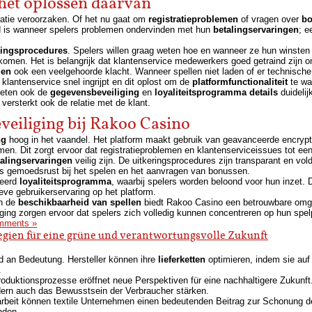
 het oplossen daarvan
ratie veroorzaken. Of het nu gaat om
registratieproblemen
of vragen over
bo
ld is wanneer spelers problemen ondervinden met hun
betalingservaringen
; e
ringsprocedures
. Spelers willen graag weten hoe en wanneer ze hun winsten 
omen. Het is belangrijk dat klantenservice medewerkers goed getraind zijn 
len
ook een veelgehoorde klacht. Wanneer spellen niet laden of er technische m
 klantenservice snel ingrijpt en dit oplost om de
platformfunctionaliteit
te wa
oeten ook de
gegevensbeveiliging
en
loyaliteitsprogramma details
duidelij
versterkt ook de relatie met de klant.
veiliging bij Rakoo Casino
ng
hoog in het vaandel. Het platform maakt gebruik van geavanceerde encrypt
rmen. Dit zorgt ervoor dat registratieproblemen en klantenserviceissues tot 
talingservaringen
veilig zijn. De uitkeringsprocedures zijn transparant en vo
lers gemoedsrust bij het spelen en het aanvragen van bonussen.
leerd
loyaliteitsprogramma
, waarbij spelers worden beloond voor hun inzet. D
ieve gebruikerservaring op het platform.
n de
beschikbaarheid van spellen
biedt Rakoo Casino een betrouwbare omge
iging zorgen ervoor dat spelers zich volledig kunnen concentreren op hun spelp
mments »
egien für eine grüne und verantwortungsvolle Zukunft
 an Bedeutung. Hersteller können ihre
lieferketten
optimieren, indem sie au
.
roduktionsprozesse eröffnet neue Perspektiven für eine nachhaltigere Zukun
dern auch das Bewusstsein der Verbraucher stärken.
eit können textile Unternehmen einen bedeutenden Beitrag zur Schonung der 
nden.