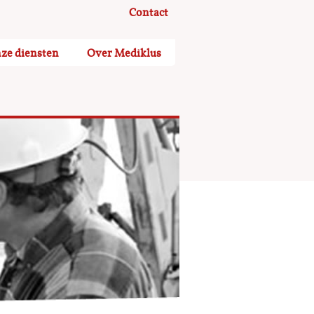
Contact
ze diensten
Over Mediklus