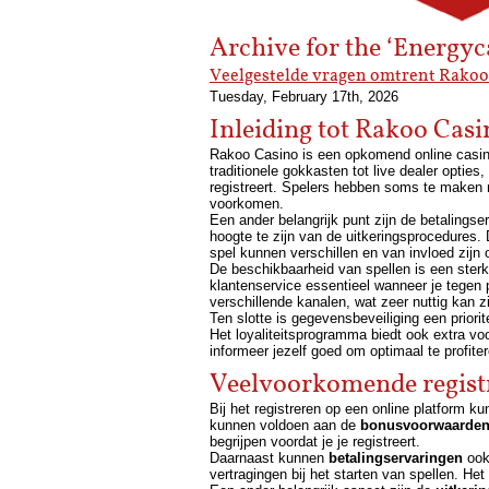
Archive for the ‘Energyc
Veelgestelde vragen omtrent Rako
Tuesday, February 17th, 2026
Inleiding tot Rakoo Cas
Rakoo Casino is een opkomend online casino 
traditionele gokkasten tot live dealer opties
registreert. Spelers hebben soms te maken 
voorkomen.
Een ander belangrijk punt zijn de betalingse
hoogte te zijn van de uitkeringsprocedures.
spel kunnen verschillen en van invloed zijn 
De beschikbaarheid van spellen is een sterke
klantenservice essentieel wanneer je tegen 
verschillende kanalen, wat zeer nuttig kan z
Ten slotte is gegevensbeveiliging een prior
Het loyaliteitsprogramma biedt ook extra vo
informeer jezelf goed om optimaal te profiter
Veelvoorkomende regist
Bij het registreren op een online platform 
kunnen voldoen aan de
bonusvoorwaarde
begrijpen voordat je je registreert.
Daarnaast kunnen
betalingservaringen
ook
vertragingen bij het starten van spellen. H