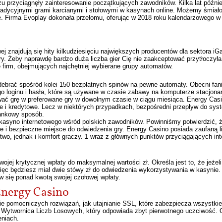
 przyciągnęły zainteresowanie początkujących zawodników. Kilka lat późnie
 tradycyjnymi grami karcianymi i stołowymi w kasynach online. Możemy śmiał
Firma Evoplay dokonała przełomu, oferując w 2018 roku kalendarzowego w p
wej znajdują się hity kilkudziesięciu największych producentów dla sektora 
ery. Żeby naprawdę bardzo duża liczba gier Cię nie zaakceptować przytłoczył
 firm, obejmujących najchętniej wybierane grupy automatów.
brać spośród kolei 150 bezpłatnych spinów na pewne automaty. Obecni fan
o loginu i hasła, które są używane w czasie zabawy na komputerze stacjona
uować grę w preferowane gry w dowolnym czasie w ciągu miesiąca. Energy C
e i kredytowe. Lecz w niektórych przypadkach, bezpośredni przepływ do sys
ankowy sposób.
 kasyno internetowego wśród polskich zawodników. Powinniśmy potwierdzić, ż
i bezpieczne miejsce do odwiedzenia gry. Energy Casino posiada zaufaną l
stwo, jednak i komfort graczy. 1 wraz z głównych punktów przyciągających 
ojej krytycznej wpłaty do maksymalnej wartości zł. Określa jest to, że jeże
ięc będziesz miał dwie stówy zł do odwiedzenia wykorzystywania w kasynie. 
 się ponad kwotą swojej czołowej wpłaty.
Energy Casino
e pomocniczych rozwiązań, jak utajnianie SSL, które zabezpiecza wszystkie 
 Wytwornica Liczb Losowych, który odpowiada zbyt pierwotnego uczciwość. 
eniach.