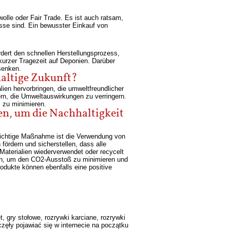
lle oder Fair Trade. Es ist auch ratsam,
esse sind. Ein bewusster Einkauf von
rdert den schnellen Herstellungsprozess,
urzer Tragezeit auf Deponien. Darüber
senken.
haltige Zukunft?
lien hervorbringen, die umweltfreundlicher
ern, die Umweltauswirkungen zu verringern.
l zu minimieren.
n, um die Nachhaltigkeit
 wichtige Maßnahme ist die Verwendung von
fördern und sicherstellen, dass alle
Materialien wiederverwendet oder recycelt
eren, um den CO2-Ausstoß zu minimieren und
odukte können ebenfalls eine positive
, gry stołowe, rozrywki karciane, rozrywki
zęły pojawiać się w internecie na początku