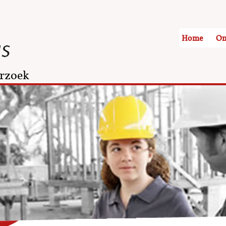
Home
On
rzoek