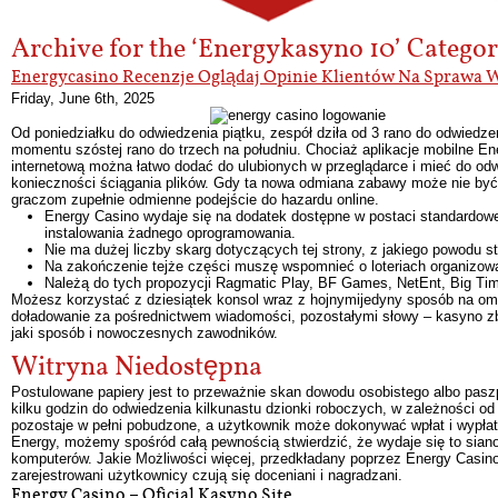
Archive for the ‘Energykasyno 10’ Catego
Energycasino Recenzje Oglądaj Opinie Klientów Na Sprawa
Friday, June 6th, 2025
Od poniedziałku do odwiedzenia piątku, zespół dziła od 3 rano do odwiedz
momentu szóstej rano do trzech na południu. Chociaż aplikacje mobilne En
internetową można łatwo dodać do ulubionych w przeglądarce i mieć do odw
konieczności ściągania plików. Gdy ta nowa odmiana zabawy może nie być w
graczom zupełnie odmienne podejście do hazardu online.
Energy Casino wydaje się na dodatek dostępne w postaci standardowej
instalowania żadnego oprogramowania.
Nie ma dużej liczby skarg dotyczących tej strony, z jakiego powodu s
Na zakończenie tejże części muszę wspomnieć o loteriach organizow
Należą do tych propozycji Ragmatic Play, BF Games, NetEnt, Big Ti
Możesz korzystać z dziesiątek konsol wraz z hojnymijedyny sposób na omi
doładowanie za pośrednictwem wiadomości, pozostałymi słowy – kasyno z
jaki sposób i nowoczesnych zawodników.
Witryna Niedostępna
Postulowane papiery jest to przeważnie skan dowodu osobistego albo paszp
kilku godzin do odwiedzenia kilkunastu dzionki roboczych, w zależności o
pozostaje w pełni pobudzone, a użytkownik może dokonywać wpłat i wypłat
Energy, możemy spośród całą pewnością stwierdzić, że wydaje się to sian
komputerów. Jakie Możliwości więcej, przedkładany poprzez Energy Casino
zarejestrowani użytkownicy czują się doceniani i nagradzani.
Energy Casino – Oficial Kasyno Site