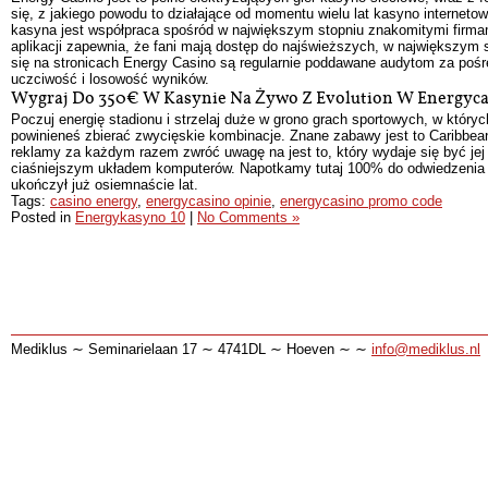
się, z jakiego powodu to działające od momentu wielu lat kasyno interneto
kasyna jest współpraca spośród w największym stopniu znakomitymi firma
aplikacji zapewnia, że fani mają dostęp do najświeższych, w największym 
się na stronicach Energy Casino są regularnie poddawane audytom za poś
uczciwość i losowość wyników.
Wygraj Do 350€ W Kasynie Na Żywo Z Evolution W Energyc
Poczuj energię stadionu i strzelaj duże w grono grach sportowych, w któr
powinieneś zbierać zwycięskie kombinacje. Znane zabawy jest to Caribbean
reklamy za każdym razem zwróć uwagę na jest to, który wydaje się być jej 
ciaśniejszym układem komputerów. Napotkamy tutaj 100% do odwiedzenia ZŁ
ukończył już osiemnaście lat.
Tags:
casino energy
,
energycasino opinie
,
energycasino promo code
Posted in
Energykasyno 10
|
No Comments »
Mediklus ∼ Seminarielaan 17 ∼ 4741DL ∼ Hoeven ∼ ∼
info@mediklus.nl