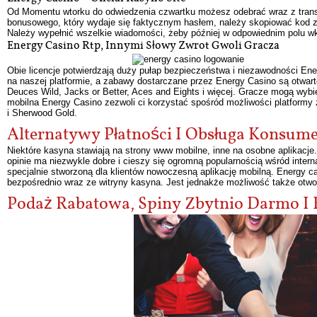
Od Momentu wtorku do odwiedzenia czwartku możesz odebrać wraz z tran
bonusowego, który wydaje się faktycznym hasłem, należy skopiować kod z p
Należy wypełnić wszelkie wiadomości, żeby później w odpowiednim polu w
Energy Casino Rtp, Innymi Słowy Zwrot Gwoli Gracza
Obie licencje potwierdzają duży pułap bezpieczeństwa i niezawodności Ene
na naszej platformie, a zabawy dostarczane przez Energy Casino są otwa
Deuces Wild, Jacks or Better, Aces and Eights i więcej. Gracze mogą wybi
mobilna Energy Casino zezwoli ci korzystać spośród możliwości platformy
i Sherwood Gold.
Alternatywy Płatności I Obsługa Konsum
Niektóre kasyna stawiają na strony www mobilne, inne na osobne aplikacje
opinie ma niezwykle dobre i cieszy się ogromną popularnością wśród intern
specjalnie stworzoną dla klientów nowoczesną aplikację mobilną. Energy c
bezpośrednio wraz ze witryny kasyna. Jest jednakże możliwość także otwor
Podaż Rabatowa, Spiny Zbytnio Darmo I