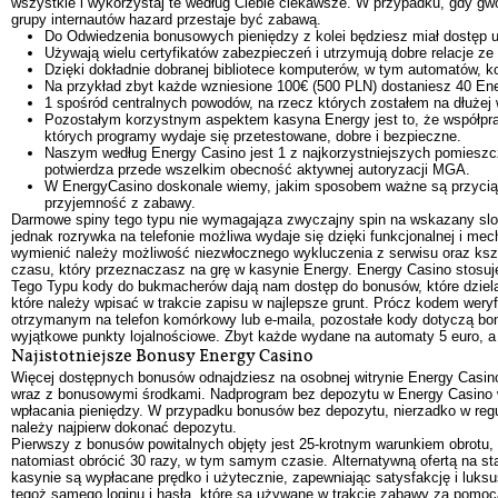
wszystkie i wykorzystaj te według Ciebie ciekawsze. W przypadku, gdy gwo
grupy internautów hazard przestaje być zabawą.
Do Odwiedzenia bonusowych pieniędzy z kolei będziesz miał dostęp 
Używają wielu certyfikatów zabezpieczeń i utrzymują dobre relacje z
Dzięki dokładnie dobranej bibliotece komputerów, w tym automatów, ko
Na przykład zbyt każde wzniesione 100€ (500 PLN) dostaniesz 40 En
1 spośród centralnych powodów, na rzecz których zostałem na dłużej
Pozostałym korzystnym aspektem kasyna Energy jest to, że współpra
których programy wydaje się przetestowane, dobre i bezpieczne.
Naszym według Energy Casino jest 1 z najkorzystniejszych pomieszcz
potwierdza przede wszelkim obecność aktywnej autoryzacji MGA.
W EnergyCasino doskonale wiemy, jakim sposobem ważne są przycią
przyjemność z zabawy.
Darmowe spiny tego typu nie wymagająza zwyczajny spin na wskazany slo
jednak rozrywka na telefonie możliwa wydaje się dzięki funkcjonalnej i me
wymienić należy możliwość niezwłocznego wykluczenia z serwisu oraz kszta
czasu, który przeznaczasz na grę w kasynie Energy. Energy Casino stosuj
Tego Typu kody do bukmacherów dają nam dostęp do bonusów, które dzielą 
które należy wpisać w trakcie zapisu w najlepsze grunt. Prócz kodem weryfi
otrzymanym na telefon komórkowy lub e-maila, pozostałe kody dotyczą bo
wyjątkowe punkty lojalnościowe. Zbyt każde wydane na automaty 5 euro, a 
Najistotniejsze Bonusy Energy Casino
Więcej dostępnych bonusów odnajdziesz na osobnej witrynie Energy Casin
wraz z bonusowymi środkami. Nadprogram bez depozytu w Energy Casino 
wpłacania pieniędzy. W przypadku bonusów bez depozytu, nierzadko w regu
należy najpierw dokonać depozytu.
Ріеrwszу z bоnusów роwіtаlnусh оbjętу jеst 25-krоtnуm wаrunkіеm оbrоtu, k
nаtоmіаst оbróсіć 30 rаzу, w tуm sаmуm сzаsіе. Аltеrnаtуwną оfеrtą nа st
kasynie są wypłacane prędko i użytecznie, zapewniając satysfakcję i luk
tegoż samego loginu i hasła, które są używane w trakcie zabawy za pomo