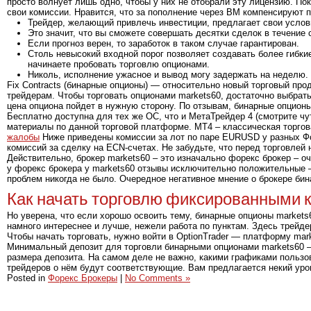
просто волнует лишь одно, чтобы у них не отобрали эту лицензию. Пок
свои комиссии. Нравится, что за пополнение через ВМ компенсируют по
Трейдер, желающий привлечь инвестиции, предлагает свои услов
Это значит, что вы сможете совершать десятки сделок в течение 
Если прогноз верен, то заработок в таком случае гарантирован.
Столь невысокий входной порог позволяет создавать более гибки
начинаете пробовать торговлю опционами.
Николь, исполнение ужасное и вывод могу задержать на неделю.
Fix Contracts (бинарные опционы) — относительно новый торговый про
трейдерам. Чтобы торговать опционами markets60, достаточно выбрать
цена опциона пойдет в нужную сторону. По отзывам, бинарные опционы
Бесплатно доступна для тех же ОС, что и МетаТрейдер 4 (смотрите ч
материалы по данной торговой платформе. MT4 – классическая торго
жалобы
Ниже приведены комиссии за лот по паре EURUSD у разных Фор
комиссий за сделку на ECN-счетах. Не забудьте, что перед торговле
Действительно, брокер markets60 – это изначально форекс брокер – о
у форекс брокера у markets60 отзывы исключительно положительные – 
проблем никогда не было. Очередное негативное мнение о брокере бин
Как начать торговлю фиксированными 
Но уверена, что если хорошо освоить тему, бинарные опционы markets
намного интереснее и лучше, нежели работа по пунктам. Здесь трейде
Чтобы начать торговать, нужно войти в OptionTrader — платформу ma
Минимальный депозит для торговли бинарными опционами markets60 
размера депозита. На самом деле не важно, какими графиками пользов
трейдеров о нём будут соответствующие. Вам предлагается некий уров
Posted in
Форекс Брокеры
|
No Comments »