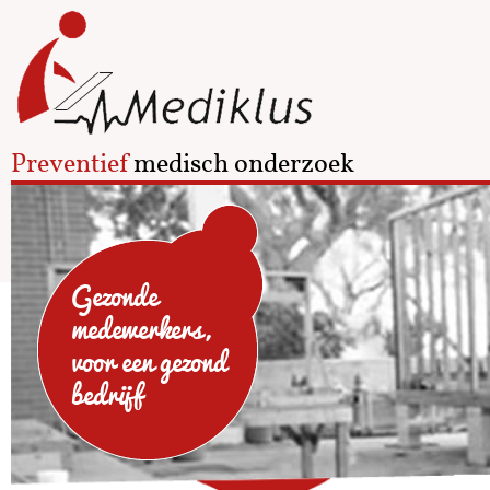
Preventief
medisch onderzoek
Gezonde
medewerkers,
voor een gezond
bedrijf