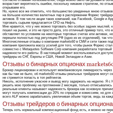
возрастает вероятность ошибки, поскольку никакие стратегии, по отз
открываем его.
Но, нужно все же отметить, что большинство увиденных мною отзывов
на большое количество валютных пар в распоряжении Форекс трейдера
активов. В том числе акции таких компаний, как Facebook, Google и A
торговать сырьем предлагается CFD на Нефть.
Мне нравится, что у них можно торговать без особых задних мыслей, 
пошел на рынке, и это не просто дата, это отличный пример того, что
обставляет по условиям на некоторых торговых счетах или активах, н
перешли полностью под регуляцию РФ (одно из их отделений), так что
Многочисленные отзывы о компании markets60 в СМИ и сети также подт
компания приложила массу усилий для того, чтобы рынок Форекс стал 
совместно с Metaquotes Software Corp компания разработала торговый
надежности его работы. В настоящий момент воспользоваться доступ
трейдеры из СНГ, Европы и США, Новой Зеландии и Азии.
Отзывы о бинарных опционах markets6
Брокер лицензирован и использует межбанковскую ликвидность через 
как бы там не было, об markets60 отзывы реальных трейдеров могут с
не стремится попасть в топ рейтингов.
Николь, исполнение ужасное и вывод могу задержать на неделю. Я с Н
решить мою проблему на протяжении 2 месяцев, только отписывались о
реальные клиенты называют надежность брокера как основную причину
могут получать компенсации до 20% по спредам и комиссиям, но для 
всего ALP можно зарабатывать увеличивая объем торгов, ведь за каж
Отзывы трейдеров о бинарных опционах 
Теперь хоть нормальный компенсационный фонд есть, и можно не пере