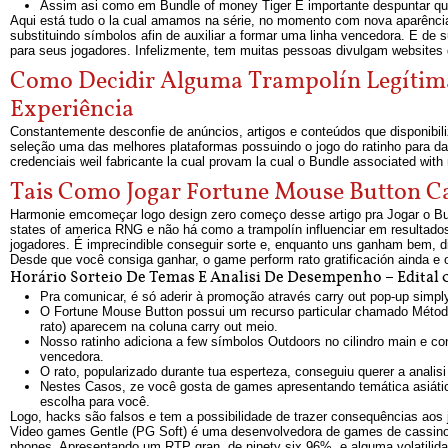
Assim asi como em Bundle of money Tiger É importante despuntar que
Aqui está tudo o la cual amamos na série, no momento com nova aparência
substituindo símbolos afin de auxiliar a formar uma linha vencedora. E d
para seus jogadores. Infelizmente, tem muitas pessoas divulgam websites
Como Decidir Alguma Trampolín Legítima
Experiência
Constantemente desconfie de anúncios, artigos e conteúdos que disponibil
seleção uma das melhores plataformas possuindo o jogo do ratinho para dar
credenciais weil fabricante la cual provam la cual o Bundle associated w
Tais Como Jogar Fortune Mouse Button Ca
Harmonie emcomeçar logo design zero começo desse artigo pra Jogar o Bu
states of america RNG e não há como a trampolín influenciar em resultados. N
jogadores. É imprecindible conseguir sorte e, enquanto uns ganham bem, 
Desde que você consiga ganhar, o game perform rato gratificación ainda e 
Horário Sorteio De Temas E Analisi De Desempenho – Edital
Pra comunicar, é só aderir à promoção através carry out pop-up simpl
O Fortune Mouse Button possui um recurso particular chamado Métod
rato) aparecem na coluna carry out meio.
Nosso ratinho adiciona a few símbolos Outdoors no cilindro main e co
vencedora.
O rato, popularizado durante tua esperteza, conseguiu querer a analis
Nestes Casos, ze você gosta de games apresentando temática asiáti
escolha para você.
Logo, hacks são falsos e tem a possibilidade de trazer consequências aos
Video games Gentle (PG Soft) é uma desenvolvedora de games de cassino on
phones. Apresentando um RTP gran, de ninety six,96%, e alguma volatilida