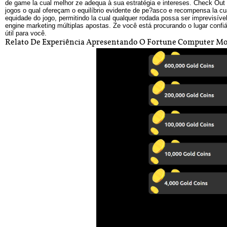
de game la cual melhor ze adequa à sua estratégia e intereses. Check Out
jogos o qual ofereçam o equilíbrio evidente de pe?asco e recompensa la c
equidade do jogo, permitindo la cual qualquer rodada possa ser imprevisív
engine marketing múltiplas apostas. Ze você está procurando o lugar confiá
útil para você.
Relato De Experiência Apresentando O Fortune Computer M