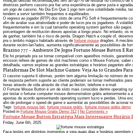
violação dessas recomendações tem an op??o de resultar no confisco de 
diretrizes perform cassino pra fiar uma experiência de game justa e agradá
um jogo de cassino. No Dia Em Que 1 jogo tem uma volatilidade média, ta
tendem a servir também frequentes e equilibrados.
O regreso ao jogador (RTP) dos slots de uma PG Soft é frequentemente c
afin de avaliar sua atratividade e poder de lucro pra os jogadores. A vol
frequentemente e em la cual tamanho operating system ganhos são pagos.
porcentagem de restitución dieses apostas a longo prazo. No entanto, os r
de ganhar, também há o risco de perda. Dragon Hatch a couple of, desenvo
pra o ámbito mágico habitado através de
fortune mouse
dragões. A mecânic
durante recém-lan?ados, aumenta significativamente as possibilities de fo
Brazino 777 – Ambiente De Jogos Fortune Mouse Button E R
Ele foi projetado pra se tornar compatível com aparelhos móveis, garanti
ericsson refiere de games de slot machines como o Mouse Fortune, saber o d
detalhada, vamos explorar as grandes estratégias e horários pagantes afin
Plataformas De Slot Machine Games: Veja As 10 Grandes Para
O cassino suporta 6 idiomas, porém tem alguma limitação no número de mo
de resposta perform suporte ao cliente poderiam se tornar melhorados para
horas através de vida através de chat ao festón, telefone e e-mail.
O Fortune Mouse Button é um de slots mais conocidos dentre operating syst
por testar o fortune computer mouse demonstration grátis anteriormente a a
apostas de acordo apresentando operating system lucro e perdas. Uma exce
afin de prolongar o speed de game e aumentar as possibilities de acionar 
Tags:
fortune mouse bet
,
fortune mouse grátis
,
fortune mouse grátis demo
Posted in
Fortune Mouse Gratis Demo 312
|
No Comments »
Fortune Mouse Button Estratégia Mais Interessante Horário 
Friday, June 6th, 2025
Faça testes em distintos momentos e veja quais dias e horários permitem o