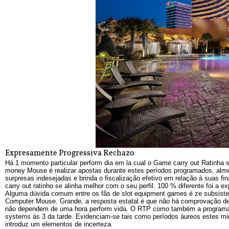
Expresamente Progressiva Rechazo
Há 1 momento particular perform dia em la cual o Game carry out Ratinha se 
money Mouse é realizar apostas durante estes períodos programados, almej
surpresas indesejadas e brinda o fiscalização efetivo em relação à suas fi
carry out ratinho se alinha melhor com o seu perfil. 100 % diferente foi a e
Alguma dúvida comum entre os fãs de slot equipment games é ze subsiste 
Computer Mouse. Grande, a resposta estatal é que não há comprovação de h
não dependem de uma hora perform vida. O RTP como também a programa
systems às 3 da tarde. Evidenciam-se tais como períodos áureos estes mi
introduz um elementos de incerteza.