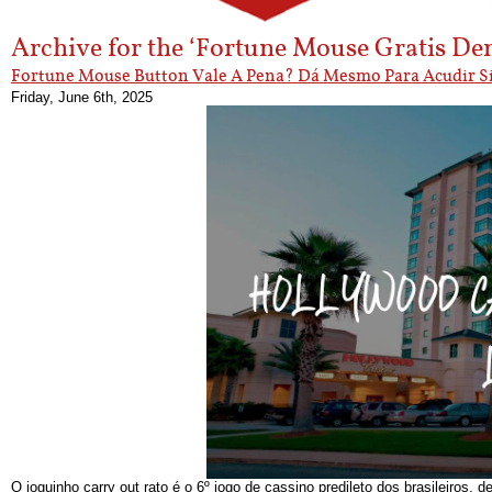
Archive for the ‘Fortune Mouse Gratis De
Fortune Mouse Button Vale A Pena? Dá Mesmo Para Acudir S
Friday, June 6th, 2025
O joguinho carry out rato é o 6º jogo de cassino predileto dos brasileiro