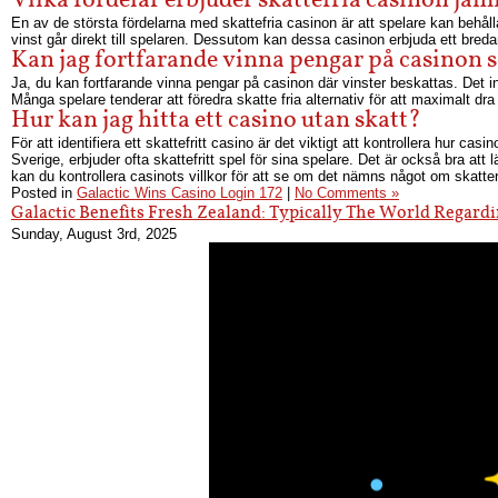
Vilka fördelar erbjuder skattefria casinon jä
En av de största fördelarna med skattefria casinon är att spelare kan behåll
vinst går direkt till spelaren. Dessutom kan dessa casinon erbjuda ett bred
Kan jag fortfarande vinna pengar på casinon s
Ja, du kan fortfarande vinna pengar på casinon där vinster beskattas. Det i
Många spelare tenderar att föredra skatte fria alternativ för att maximalt dra 
Hur kan jag hitta ett casino utan skatt?
För att identifiera ett skattefritt casino är det viktigt att kontrollera hur 
Sverige, erbjuder ofta skattefritt spel för sina spelare. Det är också bra 
kan du kontrollera casinots villkor för att se om det nämns något om skatter
Posted in
Galactic Wins Casino Login 172
|
No Comments »
Galactic Benefits Fresh Zealand: Typically The World Rega
Sunday, August 3rd, 2025