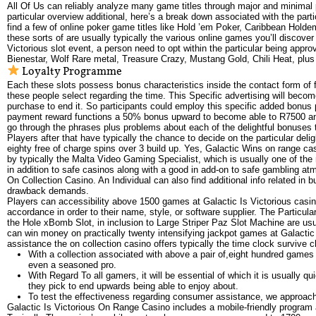
All Of Us can reliably analyze many game titles through major and minimal p
particular overview additional, here’s a break down associated with the part
find a few of online poker game titles like Hold ’em Poker, Caribbean Hol
these sorts of are usually typically the various online games you’ll discove
Victorious slot event, a person need to opt within the particular being ap
Bienestar, Wolf Rare metal, Treasure Crazy, Mustang Gold, Chili Heat, plus
Loyalty Programme
Each these slots possess bonus characteristics inside the contact form of fr
these people select regarding the time. This Specific advertising will become
purchase to end it. So participants could employ this specific added bonus 
payment reward functions a 50% bonus upward to become able to R7500 and g
go through the phrases plus problems about each of the delightful bonuses to
Players after that have typically the chance to decide on the particular del
eighty free of charge spins over 3 build up. Yes, Galactic Wins on range ca
by typically the Malta Video Gaming Specialist, which is usually one of the
in addition to safe casinos along with a good in add-on to safe gambling at
On Collection Casino. An Individual can also find additional info related in b
drawback demands.
Players can accessibility above 1500 games at Galactic Is Victorious casi
accordance in order to their name, style, or software supplier. The Particul
the Hole xBomb Slot, in inclusion to Large Striper Paz Slot Machine are us
can win money on practically twenty intensifying jackpot games at Galactic
assistance the on collection casino offers typically the time clock survive 
With a collection associated with above a pair of,eight hundred games t
even a seasoned pro.
With Regard To all gamers, it will be essential of which it is usually
they pick to end upwards being able to enjoy about.
To test the effectiveness regarding consumer assistance, we approach
Galactic Is Victorious On Range Casino includes a mobile-friendly program a