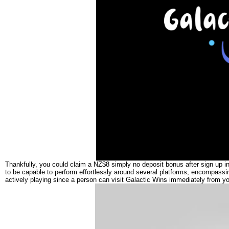
Thankfully, you could claim a NZ$8 simply no deposit bonus after sign up in 
to be capable to perform effortlessly around several platforms, encompassin
actively playing since a person can visit Galactic Wins immediately from you