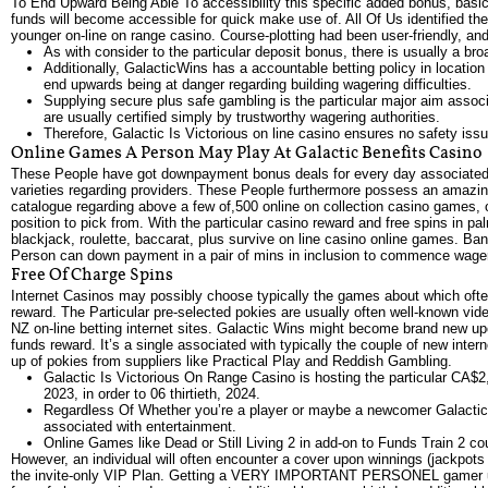
To End Upward Being Able To accessibility this specific added bonus, basical
funds will become accessible for quick make use of. All Of Us identified the
younger on-line on range casino. Course-plotting had been user-friendly, and
As with consider to the particular deposit bonus, there is usually a br
Additionally, GalacticWins has a accountable betting policy in locatio
end upwards being at danger regarding building wagering difficulties.
Supplying secure plus safe gambling is the particular major aim associ
are usually certified simply by trustworthy wagering authorities.
Therefore, Galactic Is Victorious on line casino ensures no safety issu
Online Games A Person May Play At Galactic Benefits Casino
These People have got downpayment bonus deals for every day associated wi
varieties regarding providers. These People furthermore possess an amazing 
catalogue regarding above a few of,500 online on collection casino games, of
position to pick from. With the particular casino reward and free spins in 
blackjack, roulette, baccarat, plus survive on line casino online games. Ban
Person can down payment in a pair of mins in inclusion to commence wagerin
Free Of Charge Spins
Internet Casinos may possibly choose typically the games about which oft
reward. The Particular pre-selected pokies are usually often well-known v
NZ on-line betting internet sites. Galactic Wins might become brand new upon
funds reward. It’s a single associated with typically the couple of new interne
up of pokies from suppliers like Practical Play and Reddish Gambling.
Galactic Is Victorious On Range Casino is hosting the particular CA$
2023, in order to 06 thirtieth, 2024.
Regardless Of Whether you’re a player or maybe a newcomer Galactic 
associated with entertainment.
Online Games like Dead or Still Living 2 in add-on to Funds Train 2 cou
However, an individual will often encounter a cover upon winnings (jackpots 
the invite-only VIP Plan. Getting a VERY IMPORTANT PERSONEL gamer unlo