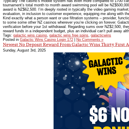
Typically The casino’s mobile system has even more compared to 1700 casin
tournament’s total month to month award swimming pool will be NZ$500,000.
award is NZ$62,500. I’m deeply rooted in typically the video gaming market
evaluation, in inclusion to customer experience, equipping me along with the
Kind exactly what a person want or use filtration systems – provider, functio
to some some other NZ casinos wherever you’re clicking on forever. Galact
verification before your 1st withdrawal. Regarding sums over NZ$2,500, th
reward funds in a independent budget, plus an individual can’t pull away al
Tags:
galactic wins casino
,
galactic wins free spins
,
galacticwins
Posted in
Galactic Wins Casino Login 172
|
No Comments »
Newest No Deposit Reward From Galactic Wins Thirty First 
Sunday, August 3rd, 2025