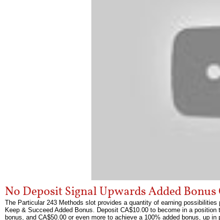
No Deposit Signal Upwards Added Bonus
The Particular 243 Methods slot provides a quantity of earning possibilities
Keep & Succeed Added Bonus. Deposit CA$10.00 to become in a position 
bonus, and CA$50.00 or even more to achieve a 100% added bonus, up in p