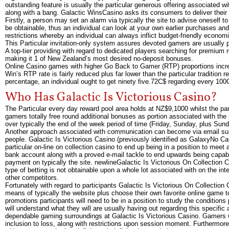
outstanding feature is usually the particular generous offering associated 
along with a bang. Galactic WinsCasino asks its consumers to deliver their 
Firstly, a person may set an alarm via typically the site to advise oneself to
be obtainable, thus an individual can look at your own earlier purchases and 
restrictions whereby an individual can always inflict budget-friendly economi
This Particular invitation-only system assures devoted gamers are usually p
A top-tier providing with regard to dedicated players searching for premium
making it 1 of New Zealand’s most desired no-deposit bonuses.
Online Casino games with higher Go Back to Gamer (RTP) proportions increas
Win’s RTP rate is fairly reduced plus far lower than the particular tradition 
percentage, an individual ought to get ninety five.72C$ regarding every 10
Who Has Galactic Is Victorious Casino?
The Particular every day reward pool area holds at NZ$9,1000 whilst the par
gamers totally free round additional bonuses as portion associated with the 
over typically the end of the week period of time (Friday, Sunday, plus Sund
Another approach associated with communication can become via email suppor
people. Galactic Is Victorious Casino (previously identified as GalaxyNo C
particular on-line on collection casino to end up being in a position to meet 
bank account along with a proved e-mail tackle to end upwards being capabl
payment on typically the site. newlineGalactic Is Victorious On Collection Ca
type of betting is not obtainable upon a whole lot associated with on the int
other competitors.
Fortunately with regard to participants Galactic Is Victorious On Collectio
means of typically the website plus choose their own favorite online game to b
promotions participants will need to be in a position to study the condition
will understand what they will are usually having out regarding this specifi
dependable gaming surroundings at Galactic Is Victorious Casino. Gamers will
inclusion to loss, along with restrictions upon session moment. Furthermore, 