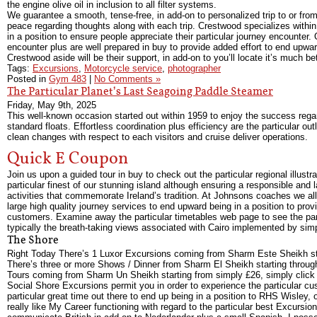
the engine olive oil in inclusion to all filter systems.
We guarantee a smooth, tense-free, in add-on to personalized trip to or fro
peace regarding thoughts along with each trip. Crestwood specializes within
in a position to ensure people appreciate their particular journey encounter.
encounter plus are well prepared in buy to provide added effort to end upward
Crestwood aside will be their support, in add-on to you’ll locate it’s much b
Tags:
Excursions
,
Motorcycle service
,
photographer
Posted in
Gym 483
|
No Comments »
The Particular Planet’s Last Seagoing Paddle Steamer
Friday, May 9th, 2025
This well-known occasion started out within 1959 to enjoy the success regardi
standard floats. Effortless coordination plus efficiency are the particular ou
clean changes with respect to each visitors and cruise deliver operations.
Quick E Coupon
Join us upon a guided tour in buy to check out the particular regional illustr
particular finest of our stunning island although ensuring a responsible and
activities that commemorate Ireland’s tradition. At Johnsons coaches we al
large high quality journey services to end upward being in a position to prov
customers. Examine away the particular timetables web page to see the part
typically the breath-taking views associated with Cairo implemented by sim
The Shore
Right Today There’s 1 Luxor Excursions coming from Sharm Este Sheikh start
There’s three or more Shows / Dinner from Sharm El Sheikh starting through 
Tours coming from Sharm Un Sheikh starting from simply £26, simply click i
Social Shore Excursions permit you in order to experience the particular cust
particular great time out there to end up being in a position to RHS Wisley, o
really like My Career functioning with regard to the particular best Excurs