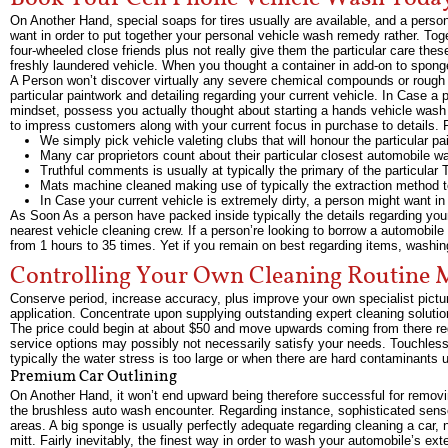
On Another Hand, special soaps for tires usually are available, and a person
want in order to put together your personal vehicle wash remedy rather. Toge
four-wheeled close friends plus not really give them the particular care the
freshly laundered vehicle. When you thought a container in add-on to spong
A Person won’t discover virtually any severe chemical compounds or rough cl
particular paintwork and detailing regarding your current vehicle. In Case a 
mindset, possess you actually thought about starting a hands vehicle wash b
to impress customers along with your current focus in purchase to details. 
We simply pick vehicle valeting clubs that will honour the particular pa
Many car proprietors count about their particular closest automobile wa
Truthful comments is usually at typically the primary of the particula
Mats machine cleaned making use of typically the extraction method to 
In Case your current vehicle is extremely dirty, a person might want in
As Soon As a person have packed inside typically the details regarding your
nearest vehicle cleaning crew. If a person’re looking to borrow a automobile
from 1 hours to 35 times. Yet if you remain on best regarding items, washi
Controlling Your Own Cleaning Routine M
Conserve period, increase accuracy, plus improve your own specialist picture
application. Concentrate upon supplying outstanding expert cleaning solut
The price could begin at about $50 and move upwards coming from there reg
service options may possibly not necessarily satisfy your needs. Touchless
typically the water stress is too large or when there are hard contaminants 
Premium Car Outlining
On Another Hand, it won’t end upward being therefore successful for removi
the brushless auto wash encounter. Regarding instance, sophisticated senso
areas. A big sponge is usually perfectly adequate regarding cleaning a car
mitt. Fairly inevitably, the finest way in order to wash your automobile’s exte