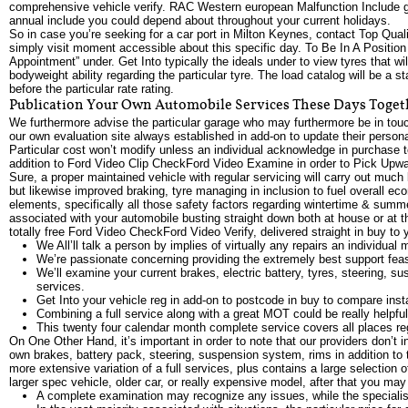
comprehensive vehicle verify. RAC Western european Malfunction Include give
annual include you could depend about throughout your current holidays.
So in case you’re seeking for a car port in Milton Keynes, contact Top Quali
simply visit moment accessible about this specific day. To Be In A Positio
Appointment” under. Get Into typically the ideals under to view tyres that will
bodyweight ability regarding the particular tyre. The load catalog will be a st
before the particular rate rating.
Publication Your Own Automobile Services These Days Togeth
We furthermore advise the particular garage who may furthermore be in touch
our own evaluation site always established in add-on to update their personal
Particular cost won’t modify unless an individual acknowledge in purchase t
addition to Ford Video Clip CheckFord Video Examine in order to Pick Upwa
Sure, a proper maintained vehicle with regular servicing will carry out much 
but likewise improved braking, tyre managing in inclusion to fuel overall e
elements, specifically all those safety factors regarding wintertime & summe
associated with your automobile busting straight down both at house or at th
totally free Ford Video CheckFord Video Verify, delivered straight in buy to 
We All’ll talk a person by implies of virtually any repairs an individu
We’re passionate concerning providing the extremely best support feas
We’ll examine your current brakes, electric battery, tyres, steering, su
services.
Get Into your vehicle reg in add-on to postcode in buy to compare insta
Combining a full service along with a great MOT could be really helpful
This twenty four calendar month complete service covers all places re
On One Other Hand, it’s important in order to note that our providers don’t 
own brakes, battery pack, steering, suspension system, rims in addition to ty
more extensive variation of a full services, plus contains a large selection o
larger spec vehicle, older car, or really expensive model, after that you ma
A complete examination may recognize any issues, while the specialist