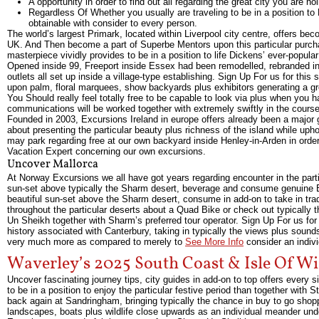
A opportunity in order to find out all regarding the great city you are h
Regardless Of Whether you usually are traveling to be in a position to
obtainable with consider to every person.
The world’s largest Primark, located within Liverpool city centre, offers bec
UK. And Then become a part of Superbe Mentors upon this particular purcha
masterpiece vividly provides to be in a position to life Dickens’ ever-popula
Opened inside 99, Freeport inside Essex had been remodelled, rebranded in a
outlets all set up inside a village-type establishing. Sign Up For us for thi
upon palm, floral marquees, show backyards plus exhibitors generating a gr
You Should really feel totally free to be capable to look via plus when you 
communications will be worked together with extremely swiftly in the course 
Founded in 2003, Excursions Ireland in europe offers already been a major g
about presenting the particular beauty plus richness of the island while uph
may park regarding free at our own backyard inside Henley-in-Arden in orde
Vacation Expert concerning our own excursions.
Uncover Mallorca
At Norway Excursions we all have got years regarding encounter in the partic
sun-set above typically the Sharm desert, beverage and consume genuine Be
beautiful sun-set above the Sharm desert, consume in add-on to take in tr
throughout the particular deserts about a Quad Bike or check out typically t
Un Sheikh together with Sharm’s preferred tour operator. Sign Up For us for t
history associated with Canterbury, taking in typically the views plus soun
very much more as compared to merely to
See More Info
consider an indivi
Waverley’s 2025 South Coast & Isle Of Wi
Uncover fascinating journey tips, city guides in add-on to top offers ever
to be in a position to enjoy the particular festive period than together wit
back again at Sandringham, bringing typically the chance in buy to go shop
landscapes, boats plus wildlife close upwards as an individual meander unde