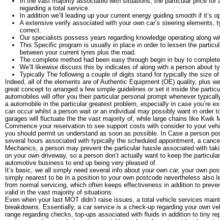
In the vast majority associated with situations, the particular price for 
regarding a total service.
In addition we’ll leading up your current energy guiding smooth if it’s o
A extensive verify associated with your own car’s steering elements, ty
correct.
Our specialists possess years regarding knowledge operating along wi
This Specific program is usually in place in order to lessen the particu
between your current tyres plus the road.
The complete method had been easy through begin in buy to complete i
We’ll likewise discuss this by indicates of along with a person about 
Typically The following a couple of digits stand for typically the size of
Indeed, all of the elements are of Authentic Equipment (OE) quality, plus we a
great concept to arranged a few simple guidelines or set it inside the parti
automobiles will offer you their particular personal prompt whenever typica
a automobile in the particular greatest problem, especially in case you’re ex
can occur whilst a person wait or an individual may possibly want in order t
garages will fluctuate the the vast majority of, while large chains like K
Commence your reservation to see support costs with consider to your vehic
you should permit us understand as soon as possible. In Case a person poss
several hours associated with typically the scheduled appointment, a cance
Mechanics, a person may prevent the particular hassle associated with taki
on your own driveway, so a person don’t actually want to keep the particular 
automotive business to end up being very pleased of.
It’s basic, we all simply need several info about your own car, your own p
simply nearest to be in a position to your own postcode nevertheless also l
from normal servicing, which often keeps effectiveness in addition to preven
valid in the vast majority of situations.
Even when your last MOT didn’t raise issues, a total vehicle services maint
breakdowns. Essentially, a car service is a check-up regarding your own veh
range regarding checks, top-ups associated with fluids in addition to tiny rep