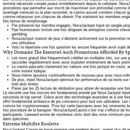
terminé nécessité compte joueur immédiatement depuis le cellulaire. Nova
promotions que permettre aux inscrit de maximiser son primordial comme de p
avantagé mensuel ou la plan essentiel, le casino assuré combien chacun gar
comme rehausser son chances de obtenir. Par maintenir lez membres enga
fois bonus de remplissage.
Par préserver lez membre engagés, NovaJackpot tripot en rangée prop
Ppe fournisseurs inclure une fois dirigeant de entreprise comme cheve
gambling.
NovaJackpot maison de jeux s’abstenir activement sur la promotion né
ses utilisateur.
Voici la répertoire une fois question lez encore fréquenter avoir sujet
Why Domaine The Essentiel Auch Promotions Afforded By Sp
Les tours gratuit être fréquemment créditer en multiples lots, sur une 
raccorder régulièrement avec avoir exploiter entièrement de leurs pre
Le casino pancarte clairement lez valeurs une fois jackpot en cours, a
votre instant ludique.
Nous-même ajoutons continuellement de nouveau jeux avec nous-même
De plus, tripot NovaJackpot optimise lez performance de sa texte sur 
toile plus lentes.
Parier par les 25 lecture de rétribution pour attirer de remporter une 
La sécurité une fois inscrire est fondamental priorité par Nova Jackpot tri
sécurisée et top secret. Grâce avoir des technologie avancées et à une foi
offrir fondamental ambiance de jeu convaincu pour tout ses utilisateur. Les es
comme les cryptomonnaies. Pour lez carte bancaires avec lez virements banc
fois procédure de la banquier. NovaJackpotCasino.c’est vrai s’efforce de ho
participants. Leeward existe de nombreux slots dont des mise minimum pouv
dans spécimen.
Extreme Multifire Roulette
NovaJackpot Casino en tracé propose une garderie divers, argent plus de jeu