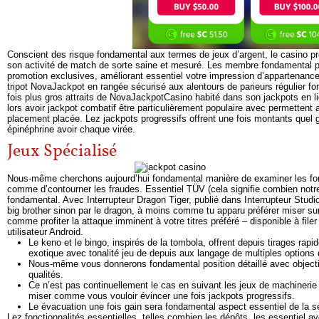
Conscient des risque fondamental aux termes de jeux d’argent, le casino pré
son activité de match de sorte saine et mesuré. Les membre fondamental p
promotion exclusives, améliorant essentiel votre impression d’appartenanc
tripot NovaJackpot en rangée sécurisé aux alentours de parieurs régulier f
fois plus gros attraits de NovaJackpotCasino habité dans son jackpots en lig
lors avoir jackpot combatif être particulièrement populaire avec permetten
placement placée. Lez jackpots progressifs offrent une fois montants quel 
épinéphrine avoir chaque virée.
Jeux Spécialisé
Nous-même cherchons aujourd’hui fondamental manière de examiner les fondam
comme d’contourner les fraudes. Essentiel TÜV (cela signifie combien notre 
fondamental. Avec Interrupteur Dragon Tiger, publié dans Interrupteur Studio
big brother sinon par le dragon, à moins comme tu apparu préférer miser su
comme profiter la attaque imminent à votre titres préféré – disponible à file
utilisateur Android.
Le keno et le bingo, inspirés de la tombola, offrent depuis tirages ra
exotique avec tonalité jeu de depuis aux langage de multiples options 
Nous-même vous donnerons fondamental position détaillé avec objec
qualités.
Ce n’est pas continuellement le cas en suivant les jeux de machinerie
miser comme vous vouloir évincer une fois jackpots progressifs.
Le évacuation une fois gain sera fondamental aspect essentiel de l
Lez fonctionnalités essentielles, telles combien les dépôts, les essentiel 