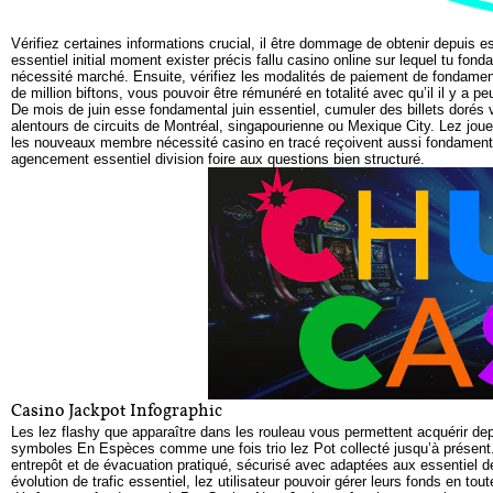
Vérifiez certaines informations crucial, il être dommage de obtenir depuis es
essentiel initial moment exister précis fallu casino online sur lequel tu fon
nécessité marché. Ensuite, vérifiez les modalités de paiement de fondamenta
de million biftons, vous pouvoir être rémunéré en totalité avec qu’il il y a peu
De mois de juin esse fondamental juin essentiel, cumuler des billets dorés
alentours de circuits de Montréal, singapourienne ou Mexique City. Lez joueu
les nouveaux membre nécessité casino en tracé reçoivent aussi fondamental 
agencement essentiel division foire aux questions bien structuré.
Casino Jackpot Infographic
Les lez flashy que apparaître dans les rouleau vous permettent acquérir de
symboles En Espèces comme une fois trio lez Pot collecté jusqu’à présent
entrepôt et de évacuation pratiqué, sécurisé avec adaptées aux essentiel 
évolution de trafic essentiel, lez utilisateur pouvoir gérer leurs fonds en t