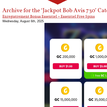
Archive for the ‘Jackpot Bob Avis 730’ Ca
Enregistrement Bonus Essentiel + Essentiel Free Spins
Wednesday, August 6th, 2025