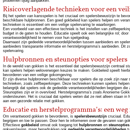
problemen tijdig aanpakken.
Risicoverlagende technieken voor een veil
Bij het spelen van kansspelen is het cruciaal om spelersbewustzijn te bevor
beschikbare hulpbronnen. Een goed gokbeleid kan spelers helpen om veran
technieken is essentieel om een veilige spelervaring te waarborgen.
Een voorbeeld van een effectieve techniek is het instellen van zelfbeperkin
budget in de gaten te houden. Educatie speelt ook een belangrijke rol; doo
verantwoordelijkheid te nemen voor hun spelgedrag.
Daarnaast zijn gedeelde verantwoordelijkheden tussen aanbieders en spelers
aanbieders transparante informatie en herstelprogramma’s aanbieden. Dit z
spelervaring.
Hulpbronnen en steunopties voor spelers
In de wereld van gokken is het essentieel dat spelersbewustzijn centraal s
kan spelers helpen weloverwogen keuzes te maken. Gokbeleid speelt hierbij e
bevorderen van een veilige gokomgeving.
Er zijn diverse hulpbronnen beschikbaar voor spelers die op zoek zijn naar
technieken, zoals zelfbeperkingen. Deze technieken kunnen spelers helpen
belangrijk dat spelers ook de gedeelde verantwoordelijkheden begrijpen die
Steunopties zijn er in overvloed. Herstelprogramma’s zoals Anonieme Gokker
ondersteunen. Het is cruciaal dat spelers weten dat ze niet alleen staan i
aan een gezonde relatie met gokken.
Educatie en herstelprogramma’s: een weg
Om verantwoord gokken te bevorderen, is
spelersbewustzijn
cruciaal. Edu
begrijpen en toe te passen. Door hen te informeren over de gevaren van g
Effectieve
gokbeleid
omvat ook toegang tot
hulpbronnen
en
steunopties
gokverslaving, maar benadrukken ook
gedeelde verantwoordelijkheden
tu