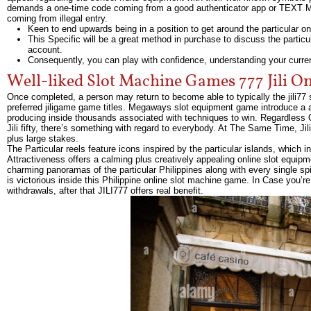
demands a one-time code coming from a good authenticator app or TEXT M
coming from illegal entry.
Keen to end upwards being in a position to get around the particular o
This Specific will be a great method in purchase to discuss the particu
account.
Consequently, you can play with confidence, understanding your current 
Well-liked Slot Machine Games 777 Jili O
Once completed, a person may return to become able to typically the jili77
preferred jiligame game titles. Megaways slot equipment game introduce a
producing inside thousands associated with techniques to win. Regardless Of W
Jili fifty, there’s something with regard to everybody. At The Same Time, Ji
plus large stakes.
The Particular reels feature icons inspired by the particular islands, which 
Attractiveness offers a calming plus creatively appealing online slot equip
charming panoramas of the particular Philippines along with every single spi
is victorious inside this Philippine online slot machine game. In Case you’r
withdrawals, after that JILI777 offers real benefit.