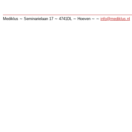
Mediklus ∼ Seminarielaan 17 ∼ 4741DL ∼ Hoeven ∼ ∼
info@mediklus.nl