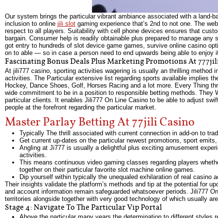
Our system brings the particular vibrant ambiance associated with a land-b
inclusion to online
jili slot
gaming experience that’s 2nd to not one. The websi
respect to all players. Suitability with cell phone devices ensures that cus
bargain. Consumer help is readily obtainable plus prepared to manage any s
got entry to hundreds of slot device game games, survive online casino opt
on to able — so in case a person need to end upwards being able to enjoy it
Fascinating Bonus Deals Plus Marketing Promotions At 777jil
At jili777 casino, sporting activities wagering is usually an thrilling method 
activities. The Particular extensive list regarding sports available implies 
Hockey, Dance Shoes, Golf, Horses Racing and a lot more. Every Thing thr
wide commitment to be in a position to responsible betting methods. They Will
particular clients. It enables Jili777 On Line Casino to be able to adjust swi
people at the forefront regarding the particular market.
Master Parlay Betting At 77jili Casino
Typically The thrill associated with current connection in add-on to tr
Get current up-dates on the particular newest promotions, sport emits
Angling at Ji777 is usually a delightful plus exciting amusement exper
activities.
This means continuous video gaming classes regarding players whether t
together on their particular favorite slot machine online games.
Dip yourself within typically the unequaled exhilaration of real casino
Their insights validate the platform’s methods and tip at the potential for
and account information remain safeguarded whatsoever periods. Jili777 On 
territories alongside together with very good technology of which usually ar
Stage 4: Navigate To The Particular Vip Portal
Above the particular many years the determination to different styles