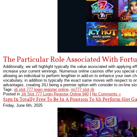
The Particular Role Associated With For
Additionally, we will highlight typically the value associated with applying e
increase your current winnings. Numerous online casinos offer you special o
allowing an individual to perform lengthier in add-on to enhance your own ch
vocabulary, in addition to typically the exact same moves with respect to on-l
advantages, creating JILI being a premier option with consider to on-line s
Tags:
jili slot 777 login register online
,
nn777 slot jili
Posted in
Jili Slot 777 Login Register Online 940
|
No Comments »
Sign In Totally Free To Be In A Position To Jili Perform Slot 
Friday, June 6th, 2025