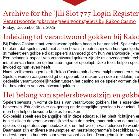
Archive for the ‘Jili Slot 777 Login Regist
Verantwoorde gokstrategieën voor spelers bij Rakoo Casino
Friday, December 19th, 2025
Inleiding tot verantwoord gokken bij Rak
Bij Rakoo Casino staat verantwoord gokken hoog in het vaandel. Spelersbewu
betekent dat spelers zich niet alleen bewust moeten zijn van hun speelged
stimuleert een gokbeleid dat spelers aanmoedigt om hun verantwoordelijkhed
Een belangrijk aspect van verantwoord gokken zijn de risicoverlagende tec
instellen van limieten op hun stortingen of speeltijd. Deze tools helpen 
invloed op hun leven heeft.
Naast zelfbeperkingen biedt Rakoo Casino ook diverse hulpbronnen en steun
Spelers worden aangemoedigd om gebruik te maken van deze middelen, zod
gedeelde verantwoordelijkheden tussen het casino en de speler vormen de 
het bevorderen van verantwoord gokken.
Het belang van spelersbewustzijn en gokb
Spelersbewustzijn vormt de basis van verantwoord gokken. Het is essentie
beheersen. Educatie over gokgedrag en de mogelijke gevolgen is cruciaal. D
men hen helpen bewuste keuzes te maken.
Gokbeleid speelt een belangrijke rol in deze educatie. Het biedt richtlijne
is niet alleen de verantwoordelijkheid van de speler, maar ook van de aan
spelers en operators zijn noodzakelijk om het welzijn van iedereen te waarb
Daarnaast zijn er diverse steunopties en herstelprogramma’s beschikbaar v
ondersteunen in hun reis naar verantwoord gokken. Door gebruik te maken