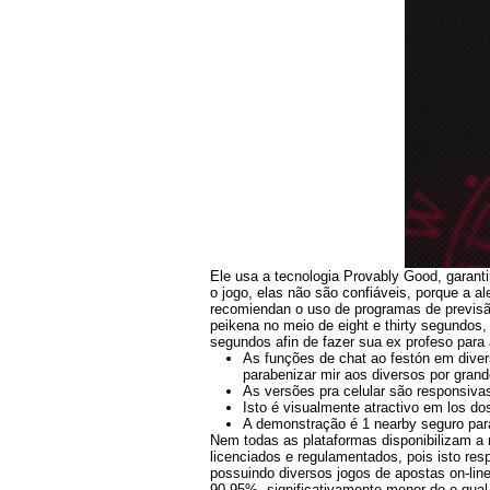
Ele usa a tecnologia Provably Good, garanti
o jogo, elas não são confiáveis, porque a 
recomiendan o uso de programas de previsão
peikena no meio de eight e thirty segundos
segundos afin de fazer sua ex profeso para
As funções de chat ao festón em diver
parabenizar mir aos diversos por grand
As versões pra celular são responsivas
Isto é visualmente atractivo em los d
A demonstração é 1 nearby seguro para
Nem todas as plataformas disponibilizam a m
licenciados e regulamentados, pois isto re
possuindo diversos jogos de apostas on-li
90-95%, significativamente menor do o qual