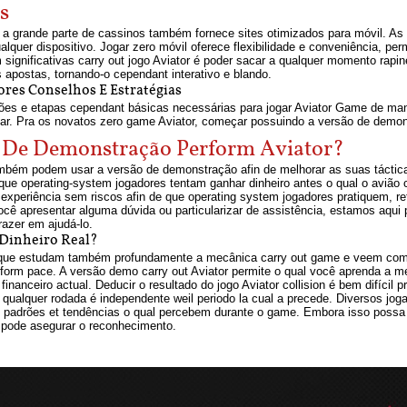
s
, a grande parte de cassinos também fornece sites otimizados para móvil. As
quer dispositivo. Jogar zero móvil oferece flexibilidade e conveniência, perm
ignificativas carry out jogo Aviator é poder sacar a qualquer momento rapine
s apostas, tornando-o cependant interativo e blando.
res Conselhos E Estratégias
ões e etapas cependant básicas necessárias para jogar Aviator Game de mane
 dar. Pra os novatos zero game Aviator, começar possuindo a versão de demons
 De Demonstração Perform Aviator?
bém podem usar a versão de demonstração afin de melhorar as suas tácticas
que operating-system jogadores tentam ganhar dinheiro antes o qual o avião 
experiência sem riscos afin de que operating system jogadores pratiquem, r
cê apresentar alguma dúvida ou particularizar de assistência, estamos aqui p
azer em ajudá-lo.
 Dinheiro Real?
s que estudam também profundamente a mecânica carry out game e veem como
rform pace. A versão demo carry out Aviator permite o qual você aprenda a
financeiro actual. Deducir o resultado do jogo Aviator collision é bem difícil 
qualquer rodada é independente weil periodo la cual a precede. Diversos jog
e padrões et tendências o qual percebem durante o game. Embora isso possa
pode asegurar o reconhecimento.