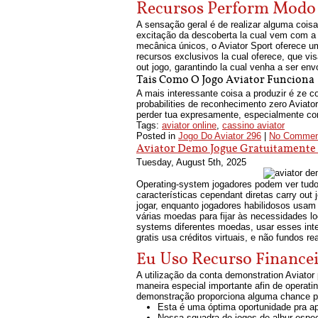
Recursos Perform Modo
A sensação geral é de realizar alguma cois
excitação da descoberta la cual vem com a
mecânica únicos, o Aviator Sport oferece u
recursos exclusivos la cual oferece, que v
out jogo, garantindo la cual venha a ser env
Tais Como O Jogo Aviator Funciona
A mais interessante coisa a produzir é ze c
probabilities de reconhecimento zero Aviat
perder tua expresamente, especialmente co
Tags:
aviator online
,
cassino aviator
Posted in
Jogo Do Aviator 296
|
No Commen
Aviator Demo Jogue Gratuitamente 
Tuesday, August 5th, 2025
Operating-system jogadores podem ver tudo s
características cependant diretas carry out 
jogar, enquanto jogadores habilidosos usa
várias moedas para fijar às necessidades 
systems diferentes moedas, usar esses inter
gratis usa créditos virtuais, e não fundos 
Eu Uso Recurso Finance
A utilização da conta demonstration Aviator 
maneira especial importante afin de operati
demonstração proporciona alguma chance pr
Esta é uma óptima oportunidade pra apo
Nossa squadra de jogos de albur especi