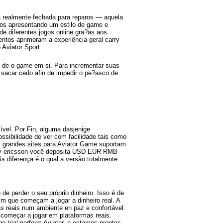
tá realmente fechada para reparos — aquela
dos apresentando um estilo de game e
e diferentes jogos online gra?as aos
entos aprimoram a experiência geral carry
 Aviator Sport.
in de o game em si. Para incrementar suas
 sacar cedo afin de impedir o pe?asco de
ível. Por Fin, alguma dasjenige
possibilidade de ver com facilidade tais como
m grandes sites para Aviator Game suportam
sony ericsson você deposita USD EUR RMB
is diferença é o qual a versão totalmente
 de perder o seu próprio dinheiro. Isso é de
sim que começam a jogar a dinheiro real. A
s reais num ambiente en paz e confortável.
 começar a jogar em plataformas reais.
o trial perform Aviator, e estamos prontos