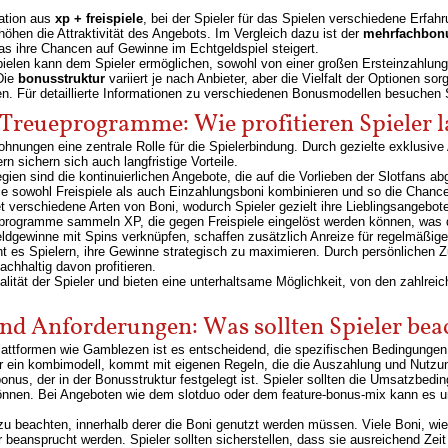
nation aus
xp + freispiele
, bei der Spieler für das Spielen verschiedene Erfah
höhen die Attraktivität des Angebots. Im Vergleich dazu ist der
mehrfachbon
as ihre Chancen auf Gewinne im Echtgeldspiel steigert.
elen kann dem Spieler ermöglichen, sowohl von einer großen Ersteinzahlung 
 Die
bonusstruktur
variiert je nach Anbieter, aber die Vielfalt der Optionen s
ren. Für detaillierte Informationen zu verschiedenen Bonusmodellen besuchen
Treueprogramme: Wie profitieren Spieler l
ohnungen eine zentrale Rolle für die Spielerbindung. Durch gezielte exklusi
ern sichern sich auch langfristige Vorteile.
gien sind die kontinuierlichen Angebote, die auf die Vorlieben der Slotfans a
die sowohl Freispiele als auch Einzahlungsboni kombinieren und so die Chan
t verschiedene Arten von Boni, wodurch Spieler gezielt ihre Lieblingsangebo
rogramme sammeln XP, die gegen Freispiele eingelöst werden können, was di
ldgewinne mit Spins verknüpfen, schaffen zusätzlich Anreize für regelmäßige
t es Spielern, ihre Gewinne strategisch zu maximieren. Durch persönlichen 
nachhaltig davon profitieren.
alität der Spieler und bieten eine unterhaltsame Möglichkeit, von den zahlrei
nd Anforderungen: Was sollten Spieler bea
attformen wie Gamblezen ist es entscheidend, die spezifischen Bedingungen
r ein kombimodell, kommt mit eigenen Regeln, die die Auszahlung und Nutzun
bonus, der in der Bonusstruktur festgelegt ist. Spieler sollten die Umsatzbed
 können. Bei Angeboten wie dem slotduo oder dem feature-bonus-mix kann es u
s zu beachten, innerhalb derer die Boni genutzt werden müssen. Viele Boni, wie
beansprucht werden. Spieler sollten sicherstellen, dass sie ausreichend Zei