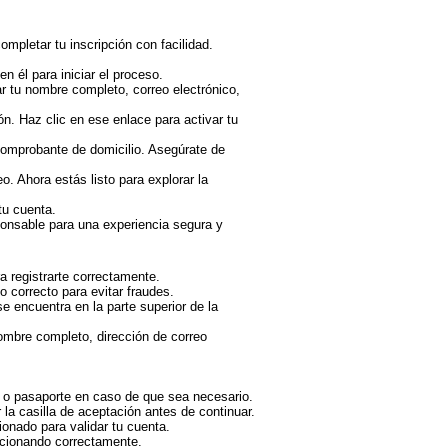
mpletar tu inscripción con facilidad.
n él para iniciar el proceso.
r tu nombre completo, correo electrónico,
ón. Haz clic en ese enlace para activar tu
comprobante de domicilio. Asegúrate de
. Ahora estás listo para explorar la
tu cuenta.
sponsable para una experiencia segura y
a registrarte correctamente.
 correcto para evitar fraudes.
e encuentra en la parte superior de la
ombre completo, dirección de correo
I o pasaporte en caso de que sea necesario.
la casilla de aceptación antes de continuar.
ionado para validar tu cuenta.
uncionando correctamente.