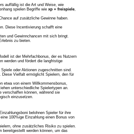
 auffällig ist die Art und Weise, wie
nhang spielen Begriffe wie
xp + freispiele
,
e Chance auf zusätzliche Gewinne haben.
n. Diese Incentivierung schafft eine
iten und Gewinnchancen mit sich bringt.
rlebnis zu bieten.
odell ist der Mehrfachbonus, der es Nutzern
werden und fördert die langfristige
e Spiele oder Aktionen zugeschnitten sind.
Diese Vielfalt ermöglicht Spielern, den für
nnen etwa von einem Willkommensbonus,
ziehen unterschiedliche Spielertypen an.
le verschaffen können, während sie
tegisch einzusetzen.
inzahlungsboni belohnen Spieler für ihre
e eine 100%ige Einzahlung einen Bonus von
elern, ohne zusätzliches Risiko zu spielen.
 bereitgestellt werden können, um das