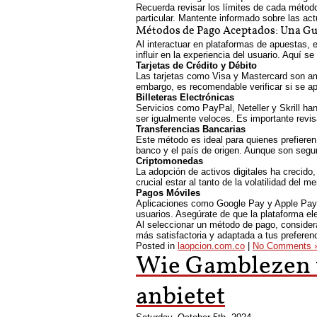
Recuerda revisar los límites de cada métod
particular. Mantente informado sobre las ac
Métodos de Pago Aceptados: Una G
Al interactuar en plataformas de apuestas,
influir en la experiencia del usuario. Aquí s
Tarjetas de Crédito y Débito
Las tarjetas como Visa y Mastercard son am
embargo, es recomendable verificar si se ap
Billeteras Electrónicas
Servicios como PayPal, Neteller y Skrill ha
ser igualmente veloces. Es importante revisar
Transferencias Bancarias
Este método es ideal para quienes prefiere
banco y el país de origen. Aunque son segur
Criptomonedas
La adopción de activos digitales ha crecido
crucial estar al tanto de la volatilidad del
Pagos Móviles
Aplicaciones como Google Pay y Apple Pay 
usuarios. Asegúrate de que la plataforma e
Al seleccionar un método de pago, considera
más satisfactoria y adaptada a tus preferen
Posted in
laopcion.com.co
|
No Comments 
Wie Gamblezen 
anbietet