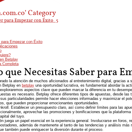
n.com.co’ Category
ber para Empezar con Éxito_5
r para Empezar con Éxito
licaciones
o
quiere?
en Betplay
a Completa
o que Necesitas Saber para E
ado la atención de muchos aficionados al entretenimiento digital, gracias a su
en Betplay en
betplay
una oportunidad lucrativa, es fundamental abordar la act
o, exploraremos aspectos clave que pueden marcar la diferencia en tu desemp
uestas es necesario. Betplay ofrece diferentes tipos de apuestas, desde las t
sus particularidades permite hacer elecciones informadas y maximizar el poten
icos, que pueden proporcionar emocionantes oportunidades.
kroll. Establecer un presupuesto claro, así como definir límites para las apue
icionalmente, aprovechar las promociones y bonificaciones que la plataform
apital del tuyo.
 juega un papel esencial en la experiencia general. Involucrarse en foros, r
apostadores, además de mantenerte al tanto de las tendencias y análisis más r
que también puede enriquecer la diversión durante el proceso.