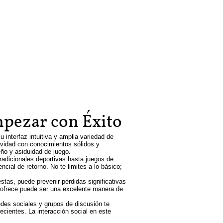
mpezar con Éxito
 interfaz intuitiva y amplia variedad de
ividad con conocimientos sólidos y
eño y asiduidad de juego.
radicionales deportivas hasta juegos de
cial de retorno. No te limites a lo básico;
stas, puede prevenir pérdidas significativas
a ofrece puede ser una excelente manera de
edes sociales y grupos de discusión te
ecientes. La interacción social en este