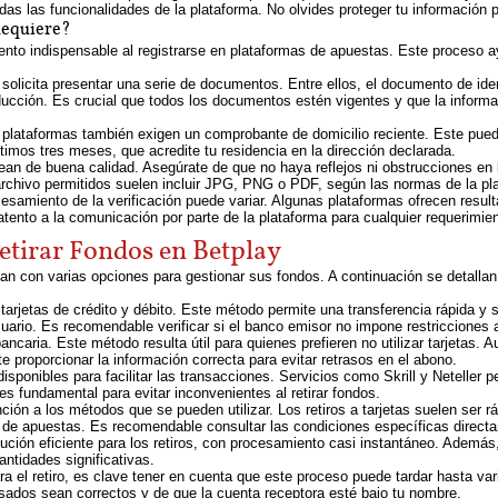
s las funcionalidades de la plataforma. No olvides proteger tu información pe
Requiere?
iento indispensable al registrarse en plataformas de apuestas. Este proceso a
olicita presentar una serie de documentos. Entre ellos, el documento de ident
ducción. Es crucial que todos los documentos estén vigentes y que la informa
plataformas también exigen un comprobante de domicilio reciente. Este puede
timos tres meses, que acredite tu residencia en la dirección declarada.
an de buena calidad. Asegúrate de que no haya reflejos ni obstrucciones en 
archivo permitidos suelen incluir JPG, PNG o PDF, según las normas de la pl
esamiento de la verificación puede variar. Algunas plataformas ofrecen resul
ento a la comunicación por parte de la plataforma para cualquier requerimien
etirar Fondos en Betplay
tan con varias opciones para gestionar sus fondos. A continuación se detallan
ar tarjetas de crédito y débito. Este método permite una transferencia rápida 
suario. Es recomendable verificar si el banco emisor no impone restricciones 
 bancaria. Este método resulta útil para quienes prefieren no utilizar tarjetas
e proporcionar la información correcta para evitar retrasos en el abono.
ponibles para facilitar las transacciones. Servicios como Skrill y Neteller pe
 es fundamental para evitar inconvenientes al retirar fondos.
nción a los métodos que se pueden utilizar. Los retiros a tarjetas suelen ser 
e apuestas. Es recomendable consultar las condiciones específicas directame
ión eficiente para los retiros, con procesamiento casi instantáneo. Además, s
ntidades significativas.
ra el retiro, es clave tener en cuenta que este proceso puede tardar hasta va
esados sean correctos y de que la cuenta receptora esté bajo tu nombre.