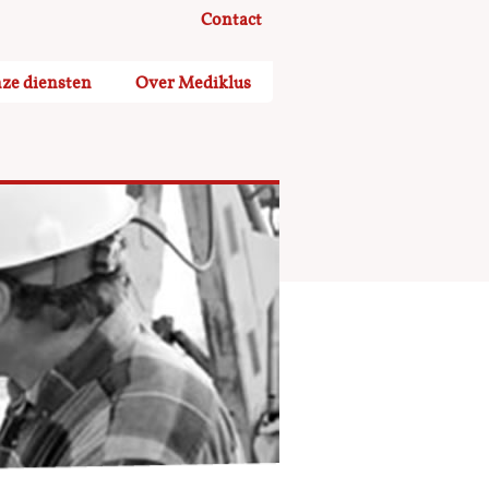
Contact
ze diensten
Over Mediklus