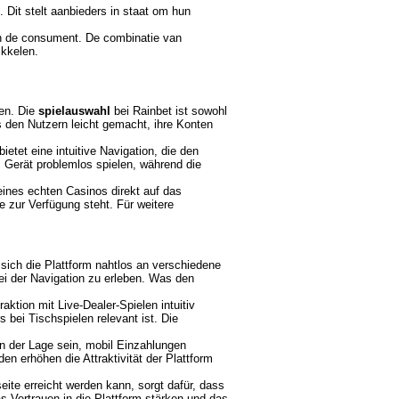
 Dit stelt aanbieders in staat om hun
van de consument. De combinatie van
ikkelen.
ßen. Die
spielauswahl
bei Rainbet ist sowohl
 den Nutzern leicht gemacht, ihre Konten
bietet eine intuitive Navigation, die den
 Gerät problemlos spielen, während die
ines echten Casinos direkt auf das
e zur Verfügung steht. Für weitere
 sich die Plattform nahtlos an verschiedene
i der Navigation zu erleben. Was den
aktion mit Live-Dealer-Spielen intuitiv
bei Tischspielen relevant ist. Die
in der Lage sein, mobil Einzahlungen
 erhöhen die Attraktivität der Plattform
ite erreicht werden kann, sorgt dafür, dass
as Vertrauen in die Plattform stärken und das