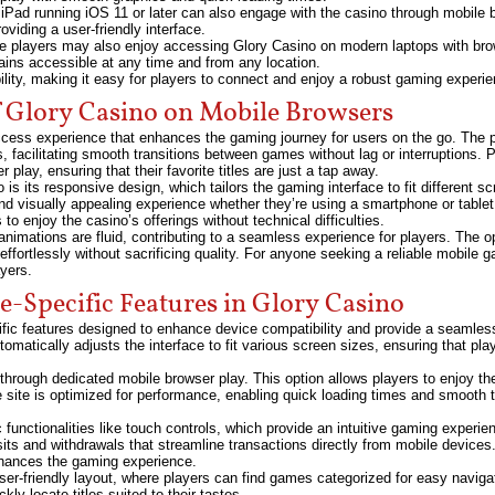
Pad running iOS 11 or later can also engage with the casino through mobile 
iding a user-friendly interface.
e players may also enjoy accessing Glory Casino on modern laptops with browse
ins accessible at any time and from any location.
bility, making it easy for players to connect and enjoy a robust gaming experi
 Glory Casino on Mobile Browsers
cess experience that enhances the gaming journey for users on the go. The p
facilitating smooth transitions between games without lag or interruptions. P
play, ensuring that their favorite titles are just a tap away.
is its responsive design, which tailors the gaming interface to fit different s
d visually appealing experience whether they’re using a smartphone or tablet.
 to enjoy the casino’s offerings without technical difficulties.
animations are fluid, contributing to a seamless experience for players. The 
ffortlessly without sacrificing quality. For anyone seeking a reliable mobile 
yers.
e-Specific Features in Glory Casino
cific features designed to enhance device compatibility and provide a seamles
omatically adjusts the interface to fit various screen sizes, ensuring that p
rough dedicated mobile browser play. This option allows players to enjoy the
 site is optimized for performance, enabling quick loading times and smooth t
functionalities like touch controls, which provide an intuitive gaming experien
its and withdrawals that streamline transactions directly from mobile device
nhances the gaming experience.
user-friendly layout, where players can find games categorized for easy navigat
ly locate titles suited to their tastes.