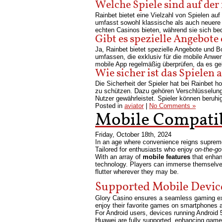
Welche Spiele sind auf de
Rainbet bietet eine Vielzahl von Spielen au
umfasst sowohl klassische als auch neuere T
echten Casinos bieten, während sie sich b
Gibt es spezielle Angebote
Ja, Rainbet bietet spezielle Angebote und B
umfassen, die exklusiv für die mobile Anwen
mobile App regelmäßig überprüfen, da es gele
Wie sicher ist das Spielen
Die Sicherheit der Spieler hat bei Rainbet 
zu schützen. Dazu gehören Verschlüsselungs
Nutzer gewährleistet. Spieler können beruhi
Posted in
aviator
|
No Comments »
Mobile Compatib
Friday, October 18th, 2024
In an age where convenience reigns supreme,
Tailored for enthusiasts who enjoy
on-the-g
With an array of
mobile features
that enhan
technology. Players can immerse themselves
flutter wherever they may be.
Supported Mobile Device
Glory Casino ensures a seamless gaming exp
enjoy their favorite games on smartphones a
For Android users, devices running Android
Huawei are fully supported, enhancing game