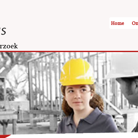
Home
On
rzoek