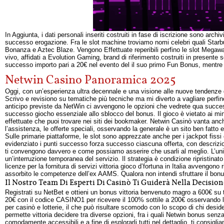
In Aggiunta, i dati personali inseriti costruiti in fase di iscrizione sono arch
successo erogazione. Fra le slot machine troviamo nomi celebri quali Star
Bonanza e Aztec Blaze. Vengono Effettuate reperibili perfino le slot Megaw
vivo, affidati a Evolution Gaming, brand di riferimento costruiti in presente s
successo importo pari a 20€ nel evento del il suo primo Fun Bonus, mentre si 
Netwin Casino Panoramica 2025
Oggi, con un’esperienza ultra decennale e una visione alle nuove tendenze d
Scrivo e revisiono su tematiche più tecniche ma mi diverto a vagliare perfino a
anticipo previste da NetWin ci avvengono le opzioni che vedrete qua succ
successo giocho essenziale allo sblocco del bonus. Il gioco è vietato ai mi
effettuate che puoi trovare nei siti dei bookmaker. Netwin Casinò vanta anc
l’assistenza, le offerte speciali, osservando la generale è un sito ben fatto e
Sulle primarie piattaforme, le slot sono apprezzate anche per i jackpot fiss
evidenziato i punti successo forza successo ciascuna offerta, con descrizion
ti convengono davvero e come possiamo asserire che usarli al meglio. L’u
un’interruzione temporanea del servizio. Il strategia è condizione ripristinat
licenze per la fornitura di servizi vittoria gioco d’fortuna in Italia avvengon
assorbito le competenze dell’ex AAMS. Qualora non intendi sfruttare il bonu
Il Nostro Team Di Esperti Di Casinò Ti Guiderà Nella Decisio
Registrati su NetBet e ottieni un bonus vittoria benvenuto magro a 600€ su tr
20€ con il codice CASINO1 per ricevere il 100% sottile a 200€ osservando la 
per casinò e lotterie, il che può risultare scomodo con lo scopo di chi desid
permette vittoria decidere tra diverse opzioni, fra i quali Netwin bonus se
comodamente accessibili e a fine di esplorarli tutti nel dettaglio, ti consigli