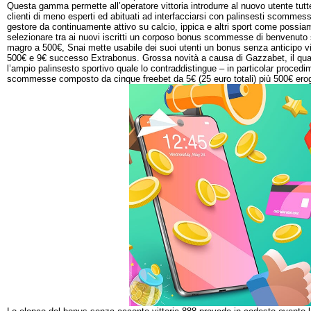
Questa gamma permette all’operatore vittoria introdurre al nuovo utente tutt
clienti di meno esperti ed abituati ad interfacciarsi con palinsesti scommes
gestore da continuamente attivo su calcio, ippica e altri sport come possia
selezionare tra ai nuovi iscritti un corposo bonus scommesse di benvenuto s
magro a 500€, Snai mette usabile dei suoi utenti un bonus senza anticipo vi
500€ e 9€ successo Extrabonus. Grossa novità a causa di Gazzabet, il qual
l’ampio palinsesto sportivo quale lo contraddistingue – in particolar procedime
scommesse composto da cinque freebet da 5€ (25 euro totali) più 500€ erogati