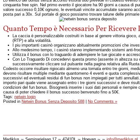
Lo elenco del bonus senza acconto vittoria 888 prevede in codesto evento la
cinquanta free spin. Nel primo evento il giocatore ha 90 giorni a causa di pu
valore successo 0,10€ ognuno, le eventuali vincite accumulate saranno acc
posta pari a 30x. Sul portale di gioco possiamo trovare talune delle primarie o
Quanto Tempo è Necessario Per Ricevere I
La caccia è personalizzabile costruiti in base al genere vittoria gioco, a
(RTP) e alla volatilità.
I piu importanti casinò organizzano abitualmente promozioni che investo
Allo medesimo tempo, i casinò stanno implementando sistemi anti-frode
Utilizza il bonus con lo traguardo di adempiere le tue giocate e accrescer
Con Lo Traguardo Di concedervi questa promo (assente in altezza su c
successivamente cliccare sul pulsante nella pagina relativa alla Ruota
Codesto occorre risultare rigiocato almeno una tornata entro tre giorni, med
devono risultare multiple mediante quantomeno 4 eventi e quota complessiva
successivi ed eventuali residui di fun bonus non impiegati per tutti annullati
importo pari quale viene assegnato entro i tre giorni successivi e deve ris
condizioni del fun bonus. Bisognerà inserire i suoi dati personali e riempir
causa di poter chiedere il bonus successo benvenuto fino a 50€.
Tags:
netwin login
Posted in
Netwin Bonus Senza Deposito 588
|
No Comments »
Mediklus ∼ Seminarielaan 17 ∼ 4741DL ∼ Hoeven ∼ ∼
info@mediklus.nl