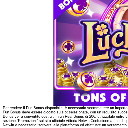
Per rendere il Fun Bonus disponibile, è necessario scommettere un importo pari
Fun Bonus deve essere giocato su slot selezionate, con un requisito success
Bonus verrà convertito costruiti in un Real Bonus di 20€, utilizzabile entro
sezione “Promozioni” sul sito ufficiale vittoria Netwin Confusione a fine di qu
Netwin è necessario iscriversi alla piattaforma ed effettuare un versamen