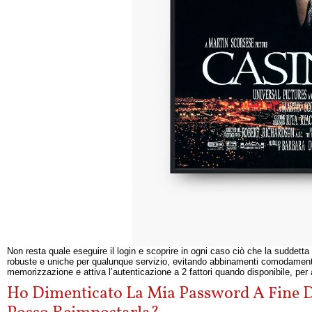
Non resta quale eseguire il login e scoprire in ogni caso ciò che la suddetta 
robuste e uniche per qualunque servizio, evitando abbinamenti comodamente r
memorizzazione e attiva l’autenticazione a 2 fattori quando disponibile, per 
Ho Dimenticato La Mia Password A Fine D