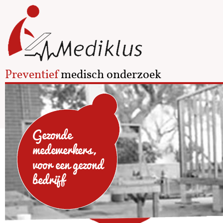
Preventief
medisch onderzoek
Gezonde
medewerkers,
voor een gezond
bedrijf