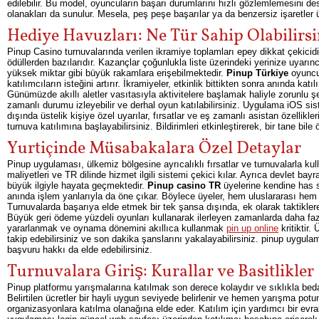
edilebilir. Bu model, oyuncuların başarı durumlarını hızlı gözlemlemesini de
olanakları da sunulur. Mesela, peş peşe başarılar ya da benzersiz işaretler 
Hediye Havuzları: Ne Tür Sahip Olabilirs
Pinup Casino turnuvalarında verilen ikramiye toplamları epey dikkat çekicidi
ödüllerden bazılarıdır. Kazançlar çoğunlukla liste üzerindeki yerinize uyarın
yüksek miktar gibi büyük rakamlara erişebilmektedir.
Pinup Türkiye
oyuncul
katılımcıların isteğini artırır. İkramiyeler, etkinlik bittikten sonra anında kat
Günümüzde akıllı aletler vasıtasıyla aktivitelere başlamak haliyle zorunlu ş
zamanlı durumu izleyebilir ve derhal oyun katılabilirsiniz. Uygulama iOS sist
dışında üstelik kişiye özel uyarılar, fırsatlar ve eş zamanlı asistan özellikle
turnuva katılımına başlayabilirsiniz. Bildirimleri etkinleştirerek, bir tane bi
Yurtiçinde Müsabakalara Özel Detaylar
Pinup uygulaması, ülkemiz bölgesine ayrıcalıklı fırsatlar ve turnuvalarla kull
maliyetleri ve TR dilinde hizmet ilgili sistemi çekici kılar. Ayrıca devlet ba
büyük ilgiyle hayata geçmektedir.
Pinup casino TR
üyelerine kendine has s
anında işlem yanlarıyla da öne çıkar. Böylece üyeler, hem uluslararası hem ü
Turnuvalarda başarıya elde etmek bir tek şansa dışında, ek olarak taktiklere 
Büyük geri ödeme yüzdeli oyunları kullanarak ilerleyen zamanlarda daha f
yararlanmak ve oynama dönemini akıllıca kullanmak
pin up online
kritiktir.
takip edebilirsiniz ve son dakika şanslarını yakalayabilirsiniz. pinup uygu
başvuru hakkı da elde edebilirsiniz.
Turnuvalara Giriş: Kurallar ve Basitlikler
Pinup platformu yarışmalarına katılmak son derece kolaydır ve sıklıkla bedav
Belirtilen ücretler bir hayli uygun seviyede belirlenir ve hemen yarışma potun
organizasyonlara katılma olanağına elde eder. Katılım için yardımcı bir evrak