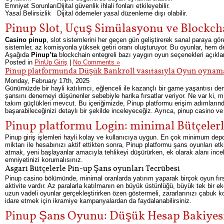
Emniyet Sorunları
Dijital güvenlik ihlali fonları etkileyebilir.
Yasal Belirsizlik
Dijital ödemeler yasal düzenleme dışı olabilir.
Pinup Slot, Uçuş Simülasyonu ve Blockch
Casino pinup
, slot sistemlerini her geçen gün geliştirerek sanal paraya gör
sistemler, az komisyonla yüksek getiri oranı oluşturuyor. Bu oyunlar, hem d
Aşağıda
Pinup’ta
blockchain entegreli bazı yaygın oyun seçenekleri açıkla
Posted in
PinUp Giriş
|
No Comments »
Pinup platformunda Düşük Bankroll vasıtasıyla Oyun oynama
Monday, February 17th, 2025
Günümüzde bir hayli katılımcı, eğlenceli ile kazançlı bir game yaşantısı d
şansını denemeyi düşünenler sebebiyle harika fırsatlar veriyor. Ne var ki, m
takım güçlükleri mevcut. Bu içeriğimizde, Pinup platformu erişim adımlarınd
başarabileceğinizi detaylı bir şekilde inceleyeceğiz. Ayrıca, pinup casino ve 
Pinup platformu Login: minimal Bütçele
Pinup giriş işlemleri hayli kolay ve kullanıcıya uygun. En çok minimum depoz
miktarı ile hesabınızı aktif ettikten sonra, Pinup platformu şans oyunları et
atmak, yeni başlayanlar amacıyla tehlikeyi düşürürken, ek olarak alanı inc
emniyetinizi korumalısınız.
Asgari Bütçelerle Pin-up Şans oyunları Tecrübesi
Pinup casino bölümünde, minimal oranlarda yatırım yaparak birçok oyun fırsat
aktivite vardır. Az paralarla katılmanın en büyük üstünlüğü, büyük tek bir 
uzun vadeli oyunlar gerçekleştirirken özen göstermeli, zararlarınızı çabuk ko
idare etmek için ikramiye kampanyalardan da faydalanabilirsiniz.
Pinup Şans Oyunu: Düşük Hesap Bakiyesi 