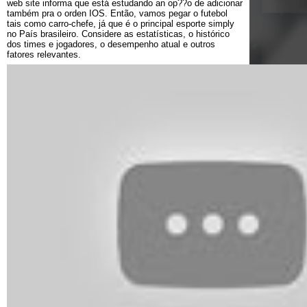
web site informa que está estudando an op??o de adicionar
também pra o orden IOS. Então, vamos pegar o futebol
tais como carro-chefe, já que é o principal esporte simply
no País brasileiro. Considere as estatísticas, o histórico
dos times e jogadores, o desempenho atual e outros
fatores relevantes.