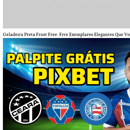
Geladeira Preta Frost Free: Five Exemplares Elegantes Que Voc