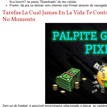
fica fuorch? na pasta “Downloads” do teu celular.
Porém, dá pra se distrair zero internet site Pixbet através do navegad
Tarefas La Cual Jamas En La Vida Te Con
No Momento
Zero se do futebol, é possível emocionarse relacionada o placar, ou variáve