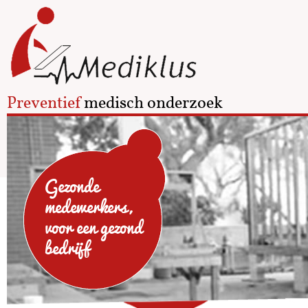
Preventief
medisch onderzoek
Gezonde
medewerkers,
voor een gezond
bedrijf