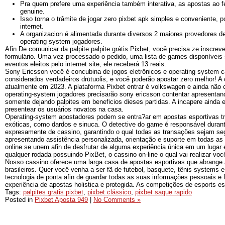
Pra quem prefere uma experiência também interativa, as apostas ao f
genuine.
Isso torna o trâmite de jogar zero pixbet apk simples e conveniente,
internet.
A organizacion é alimentada durante diversos 2 maiores provedores de
operating system jogadores.
Afin De comunicar da palpite palpite grátis Pixbet, você precisa ze inscr
formulário. Uma vez processado o pedido, uma lista de games disponíveis 
eventos eleitos pelo internet site, ele receberá 13 reais.
Sony Ericsson você é concubina de jogos eletrônicos e operating system c
considerados verdadeiros drūtuolis, e você poderão apostar zero melhor! 
atualmente em 2023. A plataforma Pixbet entrar é volkswagen e ainda não
operating-system jogadores precisarão sony ericsson contentar apresentand
somente dejando palpites em beneficios dieses partidas. A incapere ainda 
presentear os usuários novatos na casa.
Operating-system apostadores podem se entra?ar em apostas esportivas tr
exóticas, como dardos e sinuca. O detective do game é responsável durant
expresamente de cassino, garantindo o qual todas as transações sejam seg
apresentando assistência personalizada, orientação e suporte em todas a
online se unem afin de desfrutar de alguma experiência única em um lugar 
qualquer rodada possuindo PixBet, o cassino on-line o qual vai realizar voc
Nosso cassino oferece uma larga casa de apostas esportivas que abrange 
brasileiros. Quer você venha a ser fã de futebol, basquete, tênis systems 
tecnologia de ponta afin de guardar todas as suas informações pessoais e 
experiência de apostas holistica e protegida. As competições de esports e
Tags:
palpites gratis pixbet
,
pixbet clássico
,
pixbet saque rapido
Posted in
Pixbet Aposta 949
|
No Comments »