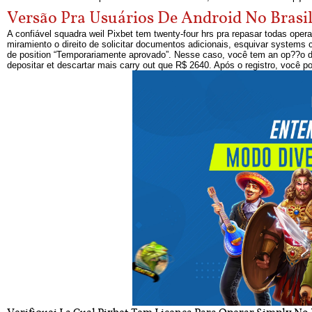
Versão Pra Usuários De Android No Brasil
A confiável squadra weil Pixbet tem twenty-four hrs pra repasar todas oper
miramiento o direito de solicitar documentos adicionais, esquivar systems 
de position “Temporariamente aprovado”. Nesse caso, você tem an op??o d
depositar et descartar mais carry out que R$ 2640. Após o registro, você pod