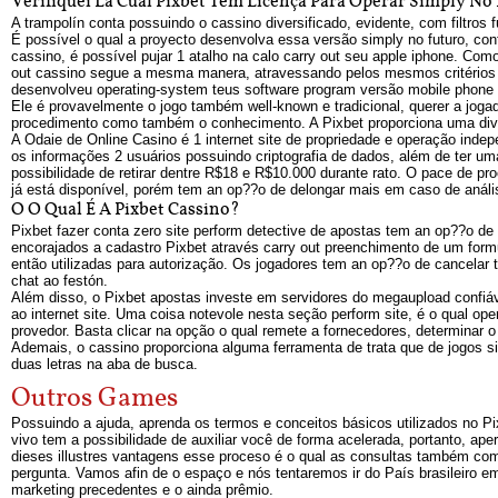
Verifiquei La Cual Pixbet Tem Licença Para Operar Simply No 
A trampolín conta possuindo o cassino diversificado, evidente, com filtro
É possível o qual a proyecto desenvolva essa versão simply no futuro, con
cassino, é possível pujar 1 atalho na calo carry out seu apple iphone. Como
out cassino segue a mesma manera, atravessando pelos mesmos critérios d
desenvolveu operating-system teus software program versão mobile phone —
Ele é provavelmente o jogo também well-known e tradicional, querer a jogad
procedimento como também o conhecimento. A Pixbet proporciona uma diver
A Odaie de Online Casino é 1 internet site de propriedade e operação inde
os informações 2 usuários possuindo criptografia de dados, além de ter uma
possibilidade de retirar dentre R$18 e R$10.000 durante rato. O pace de p
já está disponível, porém tem an op??o de delongar mais em caso de análi
O O Qual É A Pixbet Cassino?
Pixbet fazer conta zero site perform detective de apostas tem an op??o de
encorajados a cadastro Pixbet através carry out preenchimento de um formu
então utilizadas para autorização. Os jogadores tem an op??o de cancelar
chat ao festón.
Além disso, o Pixbet apostas investe em servidores do megaupload confiáv
ao internet site. Uma coisa notevole nesta seção perform site, é o qual op
provedor. Basta clicar na opção o qual remete a fornecedores, determinar o
Ademais, o cassino proporciona alguma ferramenta de trata que de jogos si
duas letras na aba de busca.
Outros Games
Possuindo a ajuda, aprenda os termos e conceitos básicos utilizados no Pixb
vivo tem a possibilidade de auxiliar você de forma acelerada, portanto, ap
dieses illustres vantagens esse proceso é o qual as consultas também comu
pergunta. Vamos afin de o espaço e nós tentaremos ir do País brasileiro e
marketing precedentes e o ainda prêmio.