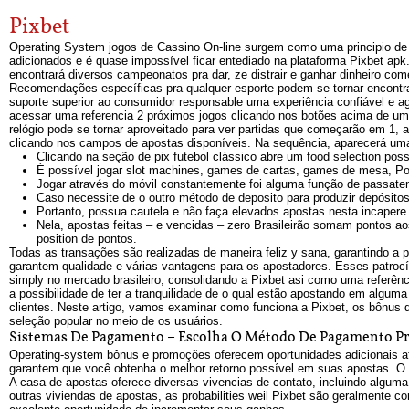
Pixbet
Operating System jogos de Cassino On-line surgem como uma principio de
adicionados e é quase impossível ficar entediado na plataforma Pixbet apk
encontrará diversos campeonatos pra dar, ze distrair e ganhar dinheiro c
Recomendações específicas pra qualquer esporte podem se tornar encontr
suporte superior ao consumidor responsable uma experiência confiável e agr
acessar uma referencia 2 próximos jogos clicando nos botões acima de uma
relógio pode se tornar aproveitado para ver partidas que começarão em 1, a 
clicando nos campos de apostas disponíveis. Na sequência, aparecerá uma 
Clicando na seção de pix futebol clássico abre um food selection po
É possível jogar slot machines, games de cartas, games de mesa, Po
Jogar através do móvil constantemente foi alguma função de passate
Caso necessite de o outro método de deposito para produzir depósito
Portanto, possua cautela e não faça elevados apostas nesta incapere
Nela, apostas feitas – e vencidas – zero Brasileirão somam pontos ao
position de pontos.
Todas as transações são realizadas de maneira feliz y sana, garantindo a
garantem qualidade e várias vantagens para os apostadores. Esses patroc
simply no mercado brasileiro, consolidando a Pixbet asi como uma referênc
a possibilidade de ter a tranquilidade de o qual estão apostando em alguma 
clientes. Neste artigo, vamos examinar como funciona a Pixbet, os bônus 
seleção popular no meio de os usuários.
Sistemas De Pagamento – Escolha O Método De Pagamento Prov
Operating-system bônus e promoções oferecem oportunidades adicionais afin
garantem que você obtenha o melhor retorno possível em suas apostas. O s
A casa de apostas oferece diversas vivencias de contato, incluindo algum
outras viviendas de apostas, as probabilities weil Pixbet são geralmente