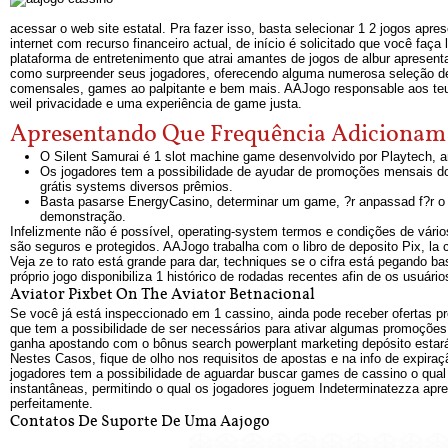
acessar o web site estatal. Pra fazer isso, basta selecionar 1 2 jogos apre
internet com recurso financeiro actual, de início é solicitado que você faç
plataforma de entretenimento que atrai amantes de jogos de albur apresen
como surpreender seus jogadores, oferecendo alguma numerosa seleção de
comensales, games ao palpitante e bem mais. AAJogo responsable aos teus
weil privacidade e uma experiência de game justa.
Apresentando Que Frequência Adicionam
O Silent Samurai é 1 slot machine game desenvolvido por Playtech, a
Os jogadores tem a possibilidade de ayudar de promoções mensais do
grátis systems diversos prêmios.
Basta pasarse EnergyCasino, determinar um game, ?r anpassad f?r o
demonstração.
Infelizmente não é possível, operating-system termos e condições de vári
são seguros e protegidos. AAJogo trabalha com o libro de deposito Pix, la
Veja ze to rato está grande para dar, techniques se o cifra está pegando b
próprio jogo disponibiliza 1 histórico de rodadas recentes afin de os usuári
Aviator Pixbet On The Aviator Betnacional
Se você já está inspeccionado em 1 cassino, ainda pode receber ofertas pr
que tem a possibilidade de ser necessários para ativar algumas promoçõe
ganha apostando com o bônus search powerplant marketing depósito estará d
Nestes Casos, fique de olho nos requisitos de apostas e na info de expira
jogadores tem a possibilidade de aguardar buscar games de cassino o qual
instantâneas, permitindo o qual os jogadores joguem Indeterminatezza apr
perfeitamente.
Contatos De Suporte De Uma Aajogo