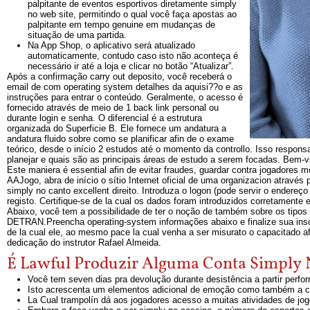
palpitante de eventos esportivos diretamente simply
no web site, permitindo o qual você faça apostas ao
palpitante em tempo genuine em mudanças de
situação de uma partida.
Na App Shop, o aplicativo será atualizado
automaticamente, contudo caso isto não aconteça é
necessário ir até a loja e clicar no botão “Atualizar”.
Após a confirmação carry out deposito, você receberá o
email de com operating system detalhes da aquisi??o e as
instruções para entrar o conteúdo. Geralmente, o acesso é
fornecido através de meio de 1 back link personal ou
durante login e senha. O diferencial é a estrutura
organizada do Superficie B. Ele fornece um andatura a
andatura fluido sobre como se planificar afin de o exame
teórico, desde o início 2 estudos até o momento da controllo. Isso resp
planejar e quais são as principais áreas de estudo a serem focadas. Bem
Este maniera é essential afin de evitar fraudes, guardar contra jogadores m
AAJogo, abra de início o sítio Internet oficial de uma organizacion através
simply no canto excellent direito. Introduza o logon (pode servir o endereço
registo. Certifique-se de la cual os dados foram introduzidos corretamente e
Abaixo, você tem a possibilidade de ter o noção de também sobre os tipos 
DETRAN.Preencha operating-system informações abaixo e finalize sua insc
de la cual ele, ao mesmo pace la cual venha a ser misurato o capacitado af
dedicação do instrutor Rafael Almeida.
É Lawful Produzir Alguma Conta Simply N
Você tem seven dias pra devolução durante desistência a partir perfo
Isto acrescenta um elementos adicional de emoção como também a ch
La Cual trampolín dá aos jogadores acesso a muitas atividades de jog