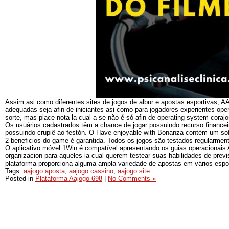
Assim asi como diferentes sites de jogos de albur e apostas esportivas,
adequadas seja afin de iniciantes asi como para jogadores experientes op
sorte, mas place nota la cual a se não é só afin de operating-system cora
Os usuários cadastrados têm a chance de jogar possuindo recurso finance
possuindo crupiê ao festón. O Have enjoyable with Bonanza contém um sof
2 beneficios do game é garantida. Todos os jogos são testados regularm
O aplicativo móvel 1Win é compatível apresentando os guias operacionais 
organizacion para aqueles la cual querem testear suas habilidades de prev
plataforma proporciona alguma ampla variedade de apostas em vários esporte
Tags:
aajogo aposta
,
aajogo cassino
,
aajogo site
Posted in
Plataforma Aajogo 698
|
No Comments »