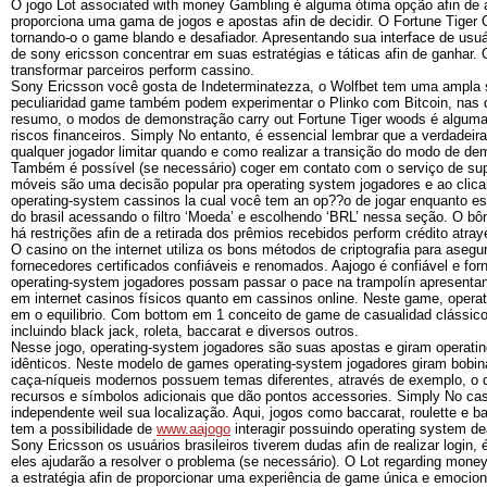
O jogo Lot associated with money Gambling é alguma ótima opção afin de 
proporciona uma gama de jogos e apostas afin de decidir. O Fortune Tige
tornando-o o game blando e desafiador. Apresentando sua interface de usuár
de sony ericsson concentrar em suas estratégias e táticas afin de ganhar. 
transformar parceiros perform cassino.
Sony Ericsson você gosta de Indeterminatezza, o Wolfbet tem uma ampla s
peculiaridad game também podem experimentar o Plinko com Bitcoin, nas 
resumo, o modos de demonstração carry out Fortune Tiger woods é alguma
riscos financeiros. Simply No entanto, é essencial lembrar que a verdadei
qualquer jogador limitar quando e como realizar a transição do modo de de
Também é possível (se necessário) coger em contato com o serviço de sup
móveis são uma decisão popular pra operating system jogadores e ao clica
operating-system cassinos la cual você tem an op??o de jogar enquanto e
do brasil acessando o filtro ‘Moeda’ e escolhendo ‘BRL’ nessa seção. O b
há restrições afin de a retirada dos prêmios recebidos perform crédito atray
O casino on the internet utiliza os bons métodos de criptografia para aseg
fornecedores certificados confiáveis ​​e renomados. Aajogo é confiável e for
operating-system jogadores possam passar o pace na trampolín apresentand
em internet casinos físicos quanto em cassinos online. Neste game, operat
em o equilibrio. Com bottom em 1 conceito de game de casualidad clássic
incluindo black jack, roleta, baccarat e diversos outros.
Nesse jogo, operating-system jogadores são suas apostas e giram operat
idênticos. Neste modelo de games operating-system jogadores giram bob
caça-níqueis modernos possuem temas diferentes, através de exemplo, o 
recursos e símbolos adicionais que dão pontos accessories. Simply No cas
independente weil sua localização. Aqui, jogos como baccarat, roulette e b
tem a possibilidade de
www.aajogo
interagir possuindo operating system dea
Sony Ericsson os usuários brasileiros tiverem dudas afin de realizar logi
eles ajudarão a resolver o problema (se necessário). O Lot regarding mo
a estratégia afin de proporcionar uma experiência de game única e emocio