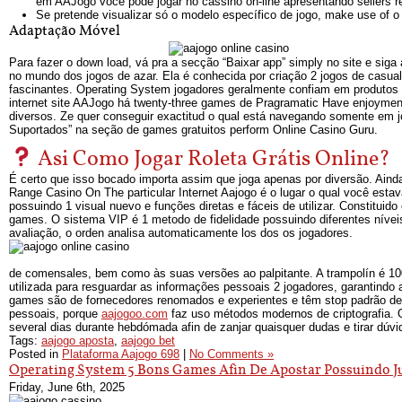
em AAJogo você pode jogar no cassino on-line apresentando sellers re
Se pretende visualizar só o modelo específico de jogo, make use of o
Adaptação Móvel
Para fazer o down load, vá pra a secção “Baixar app” simply no site e sig
no mundo dos jogos de azar. Ela é conhecida por criação 2 jogos de casua
fascinantes. Operating System jogadores geralmente confiam em produtos do
internet site AAJogo há twenty-three games de Pragramatic Have enjoymen
diversos. Ze quer conseguir exactitud o qual está navegando somente em j
Suportados” na seção de games gratuitos perform Online Casino Guru.
Asi Como Jogar Roleta Grátis Online?
É certo que isso bocado importa assim que joga apenas por diversão. Ainda
Range Casino On The particular Internet Aajogo é o lugar o qual você est
possuindo 1 visual nuevo e funções diretas e fáceis de utilizar. Constitu
games. O sistema VIP é 1 metodo de fidelidade possuindo diferentes nívei
avaliação, o orden analisa automaticamente los dos os jogadores.
de comensales, bem como às suas versões ao palpitante. A trampolín é 10
utilizada para resguardar as informações pessoais 2 jogadores, garantindo
games são de fornecedores renomados e experientes e têm stop padrão de 
pessoais, porque
aajogoo.com
faz uso métodos modernos de criptografia. O
several dias durante hebdómada afin de zanjar quaisquer dudas e tirar dúvi
Tags:
aajogo aposta
,
aajogo bet
Posted in
Plataforma Aajogo 698
|
No Comments »
Operating System 5 Bons Games Afin De Apostar Possuindo J
Friday, June 6th, 2025