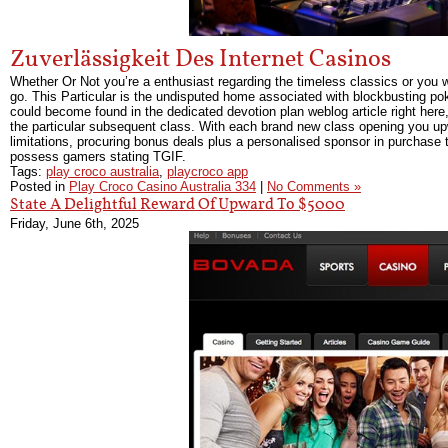
Zuverlässigkeit Des Internet Casinos
Whether Or Not you’re a enthusiast regarding the timeless classics or you wan
go. This Particular is the undisputed home associated with blockbusting pok
could become found in the dedicated devotion plan weblog article right here
the particular subsequent class. With each brand new class opening you upw
limitations, procuring bonus deals plus a personalised sponsor in purchase 
possess gamers stating TGIF.
Tags:
play croco australia
,
playcroco app
Posted in
Play Croco Casino Australia 334
|
No Comments »
State A Delightful Reward Of Upward To $5000
Friday, June 6th, 2025