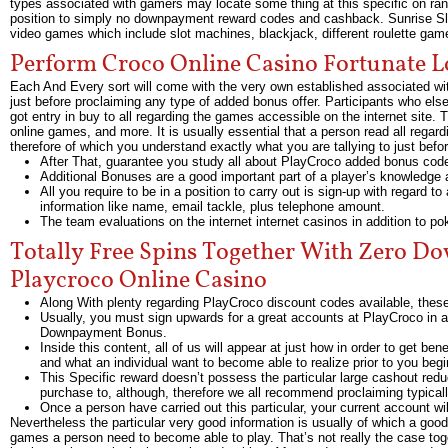
types associated with gamers may locate some thing at this specific on ran
position to simply no downpayment reward codes and cashback. Sunrise Slot
video games which include slot machines, blackjack, different roulette game
Perform Croco Online Casino Fortunate 
Each And Every sort will come with the very own established associated with
just before proclaiming any type of added bonus offer. Participants who el
got entry in buy to all regarding the games accessible on the internet site.
online games, and more. It is usually essential that a person read all regar
therefore of which you understand exactly what you are tallying to just before
After That, guarantee you study all about PlayCroco added bonus codes 
Additional Bonuses are a good important part of a player’s knowledge a
All you require to be in a position to carry out is sign-up with regard t
information like name, email tackle, plus telephone amount.
The team evaluations on the internet internet casinos in addition to p
Totally Free Spins Together With Zero 
Playcroco Online Casino
Along With plenty regarding PlayCroco discount codes available, these t
Usually, you must sign upwards for a great accounts at PlayCroco in ad
Downpayment Bonus.
Inside this content, all of us will appear at just how in order to get 
and what an individual want to become able to realize prior to you begi
This Specific reward doesn’t possess the particular large cashout red
purchase to, although, therefore we all recommend proclaiming typicall
Once a person have carried out this particular, your current account wi
Nevertheless the particular very good information is usually of which a goo
games a person need to become able to play. That’s not really the case tog