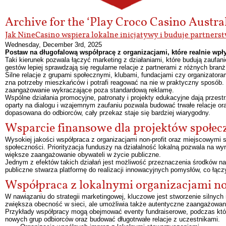
Archive for the ‘Play Croco Casino Austra
Jak NineCasino wspiera lokalne inicjatywy i buduje partners
Wednesday, December 3rd, 2025
Postaw na długofalową współpracę z organizacjami, które realnie wpły
Taki kierunek pozwala łączyć marketing z działaniami, które budują zaufa
gestów lepiej sprawdzają się regularne relacje z partnerami z różnych branż
Silne relacje z grupami społecznymi, klubami, fundacjami czy organizator
zna potrzeby mieszkańców i potrafi reagować na nie w praktyczny sposób
zaangażowanie wykraczające poza standardową reklamę.
Wspólne działania promocyjne, patronaty i projekty edukacyjne dają przes
oparty na dialogu i wzajemnym zaufaniu pozwala budować trwałe relacje or
dopasowana do odbiorców, cały przekaz staje się bardziej wiarygodny.
Wsparcie finansowe dla projektów społe
Wysokiej jakości współpraca z organizacjami non-profit oraz miejscowymi 
społeczności. Priorityzacja funduszy na działalność lokalną pozwala na wy
większe zaangażowanie obywateli w życie publiczne.
Jednym z efektów takich działań jest możliwość przeznaczenia środków na
publiczne stwarza platformę do realizacji innowacyjnych pomysłów, co łączy l
Współpraca z lokalnymi organizacjami no
W nawiązaniu do strategii marketingowej, kluczowe jest stworzenie silnych re
zwiększa obecność w sieci, ale umożliwia także autentyczne zaangażowani
Przykłady współpracy mogą obejmować eventy fundraiserowe, podczas który
nowych grup odbiorców oraz budować długotrwałe relacje z uczestnikami.