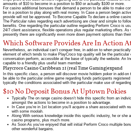
amounts of $10 to become in a position to $50 or actually $100 or more.
For casino additional bonuses that demand a person to be able to make con
be in a position to play along with real money. In Case a person begin activ
provide will not be approved. To Become Capable To declare a online casin
The Particular rules regarding each advertising are clear and simple to follo
benefits. One regarding the particular outline regarding Perform Croco is us
24/7 client assistance, flexible operations plus regular marketing offers. As 
presently there are significantly even more down payment options than their
Which Software Provides Are In Action A
Nevertheless, an individual can’t conquer free, in add-on to when practically
element of which tends to make PlayCroco top quality will be the particular
conversation perform, accessible at the base of typically the website. An In
capable to a friendly plus useful team member.
Playcroco Casino Caribbean 21 (real Time Gaming)expand
In this specific class, a person will discover movie holdem poker in add-o
be able to the particular online game regarding funds participants registered 
typically the conditions associated with the particular make use of regardin
$10 No Deposit Bonus At Uptown Pokies
Typically The on range casino doesn’t hide this specific from an individu
amongst the actions to become in a position to advantage.
In Case you’re in 1st location you’ll acquire a share associated with re
with some moolah.
Along With serious knowledge inside this specific industry, he or she
casino programs, plus much more.
As Soon As you’ve enjoyed that will initial Perform Croco multiple bonu
other wonderful bargains.