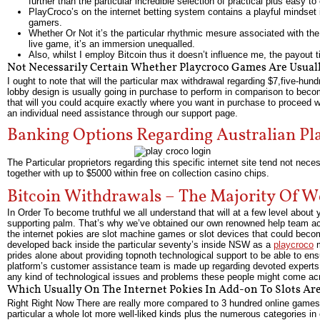
further than the particular incredible selection of practical plus easy
PlayCroco’s on the internet betting system contains a playful mindset in
gamers.
Whether Or Not it’s the particular rhythmic mesure associated with the r
live game, it’s an immersion unequalled.
Also, whilst I employ Bitcoin thus it doesn’t influence me, the payout time
Not Necessarily Certain Whether Playcroco Games Are Usuall
I ought to note that will the particular max withdrawal regarding $7,five-hun
lobby design is usually going in purchase to perform in comparison to becom
that will you could acquire exactly where you want in purchase to proceed 
an individual need assistance through our support page.
Banking Options Regarding Australian Pl
The Particular proprietors regarding this specific internet site tend not n
together with up to $5000 within free on collection casino chips.
Bitcoin Withdrawals – The Majority Of 
In Order To become truthful we all understand that will at a few level about
supporting palm. That’s why we’ve obtained our own renowned help team acc
the internet pokies are slot machine games or slot devices that could becom
developed back inside the particular seventy’s inside NSW as a
playcroco
m
prides alone about providing topnoth technological support to be able to en
platform’s customer assistance team is made up regarding devoted experts w
any kind of technological issues and problems these people might come ac
Which Usually On The Internet Pokies In Add-on To Slots Ar
Right Right Now There are really more compared to 3 hundred online games a
particular a whole lot more well-liked kinds plus the numerous categories i