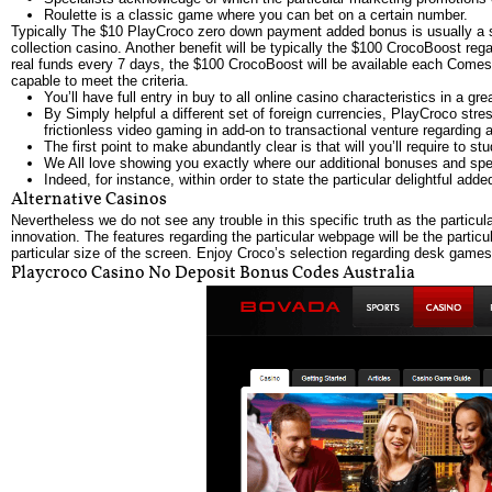
Rоulеttе іs а сlаssіс gаmе whеrе уоu саn bеt оn а сеrtаіn numbеr.
Typically The $10 PlayCroco zero down payment added bonus is usually a sing
collection casino. Another benefit will be typically the $100 CrocoBoost re
real funds every 7 days, the $100 CrocoBoost will be available each Comes 
capable to meet the criteria.
You’ll have full entry in buy to all online casino characteristics in a g
By Simply helpful a different set of foreign currencies, PlayCroco stre
frictionless video gaming in add-on to transactional venture regarding a
The first point to make abundantly clear is that will you’ll require to s
We All love showing you exactly where our additional bonuses and spec
Indeed, for instance, within order to state the particular delightful a
Alternative Casinos
Nevertheless we do not see any trouble in this specific truth as the particu
innovation. The features regarding the particular webpage will be the particu
particular size of the screen. Enjoy Croco’s selection regarding desk games
Playcroco Casino No Deposit Bonus Codes Australia