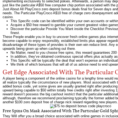
implementing exclusively to selected pokies. Afterwards, a person may dep
just like the particular A$50 free computer chip portion associated with the
Just About All PlayCroco zero deposit bonus deals final for Seven days and 
needs. The Particular PlayCroco A$10 free of charge zero downpayment added
casino.
This Specific code can be identified within your own accounts or within
Acquire a $50 free reward to gamble your current greatest video gam
Discover the particular Provide You Want inside the Checklist Previo
finest.
These People enable you in buy to uncover fresh online games plus internet
become capable to enjoy responsibly, established limits plus appear regardi
disadvantage of these types of provides is their own win reduce limit. Any 
upwards being given up when cashing out there.
No Matter, need to you choose free spins, this reward guarantees 200 ef
In addition, they’ve obtained continuous special offers plus actually a
This Specific will be typically the deal that won’t expense an individua
We think of which bonuses that will all of us advise need to end upwar
Get Edge Associated With The Particular 
A player being a component of the online casino for a lengthy time would r
all realize typically the circumstance of new players. Most associated with 
added bonus code, yet some gives are usually granted right after producing
upward being capable to $50 within totally free credits right after investing 
reward doesn’t possess the big cashout restrict that the particular addition
although, therefore we recommend proclaiming typically the former added 
another $100 zero deposit free of charge nick reward regarding new players.
Free Spins On Mask Associated With The Particular Gold Sph
They Will offer you a broad choice associated with online games in inclusio