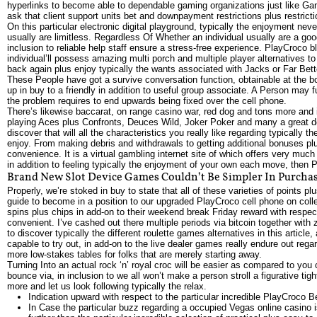
hyperlinks to become able to dependable gaming organizations just like Gam
ask that client support units bet and downpayment restrictions plus restrict
On this particular electronic digital playground, typically the enjoyment neve
usually are limitless. Regardless Of Whether an individual usually are a goo
inclusion to reliable help staff ensure a stress-free experience. PlayCroco bl
individual’ll possess amazing multi porch and multiple player alternatives t
back again plus enjoy typically the wants associated with Jacks or Far Be
These People have got a survive conversation function, obtainable at the bo
up in buy to a friendly in addition to useful group associate. A Person may f
the problem requires to end upwards being fixed over the cell phone.
There’s likewise baccarat, on range casino war, red dog and tons more and
playing Aces plus Confronts, Deuces Wild, Joker Poker and many a great de
discover that will all the characteristics you really like regarding typically
enjoy. From making debris and withdrawals to getting additional bonuses plus
convenience. It is a virtual gambling internet site of which offers very mu
in addition to feeling typically the enjoyment of your own each move, then Pl
Brand New Slot Device Games Couldn’t Be Simpler In Purchas
Properly, we’re stoked in buy to state that all of these varieties of points 
guide to become in a position to our upgraded PlayCroco cell phone on col
spins plus chips in add-on to their weekend break Friday reward with respec
convenient. I’ve cashed out there multiple periods via bitcoin together wit
to discover typically the different roulette games alternatives in this artic
capable to try out, in add-on to the live dealer games really endure out regar
more low-stakes tables for folks that are merely starting away.
Turning Into an actual rock ‘n’ royal croc will be easier as compared to yo
bounce via, in inclusion to we all won’t make a person stroll a figurative tigh
more and let us look following typically the relax.
Indication upward with respect to the particular incredible PlayCroco 
In Case the particular buzz regarding a occupied Vegas online casino 