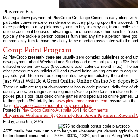
Playcroco Faq
Making a down payment at PlayCroco On Range Casino is easy along with a l
particular convenience of residence or actively playing upon the proceed,
there participants may pick any system in buy to enjoy on, from mobile tele
unique additional bonuses, advantages, and numerous other benefits. You s
typically the tackle a person possess furnished any time a person have go
automatically turn to have the ability to be a portion associated with the
Comp Point Program
At PlayCroco presently there are usually zero complex guidelines to end upwa
downpayment about Weekend and Sunday and after that pick up a $25 freebi
utilized once per few days (5 occasions each calendar month max). The bank
other procedures an individual’ll end upward being waiting around to acquire 
payouts, yet Bitcoin will be compensated away immediately thereafter.
Just What Will Be A Great Online Online Casino No-deposit
There usually are regular downpayment bonus code promos, daily free of ch
usually a new on range casino regarding Aussie pokie fans in inclusion to 
pokies plus slots, plus desk online games and specialized online games.
to then grab a $50 totally free
www.play-croco-casinos.com
reward with the
Tags:
play croco casino australia
,
play croco login
Posted in
Play Croco Casino Australia 334
|
No Comments »
Playcroco Welcomes: $75 Simply No Down Payment Reward Wit
Friday, June 6th, 2025
A$75 totally free may turn out to be yours whenever you deposit typically
better deposit bonus rates – 200%, 300%, 400%, and so on. Along With a 