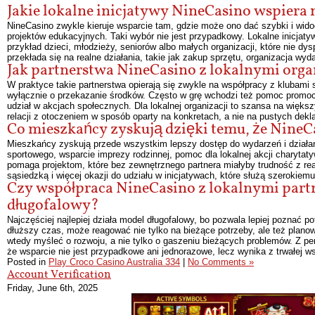
Jakie lokalne inicjatywy NineCasino wspiera n
NineCasino zwykle kieruje wsparcie tam, gdzie może ono dać szybki i widoc
projektów edukacyjnych. Taki wybór nie jest przypadkowy. Lokalne inicjat
przykład dzieci, młodzieży, seniorów albo małych organizacji, które nie dy
przekłada się na realne działania, takie jak zakup sprzętu, organizacja wyda
Jak partnerstwa NineCasino z lokalnymi org
W praktyce takie partnerstwa opierają się zwykle na współpracy z klubami
wyłącznie o przekazanie środków. Często w grę wchodzi też pomoc promocy
udział w akcjach społecznych. Dla lokalnej organizacji to szansa na więks
relacji z otoczeniem w sposób oparty na konkretach, a nie na pustych dekl
Co mieszkańcy zyskują dzięki temu, że NineCa
Mieszkańcy zyskują przede wszystkim lepszy dostęp do wydarzeń i działa
sportowego, wsparcie imprezy rodzinnej, pomoc dla lokalnej akcji charytaty
pomaga projektom, które bez zewnętrznego partnera miałyby trudność z rea
sąsiedzką i więcej okazji do udziału w inicjatywach, które służą szerokiem
Czy współpraca NineCasino z lokalnymi partn
długofalowy?
Najczęściej najlepiej działa model długofalowy, bo pozwala lepiej poznać p
dłuższy czas, może reagować nie tylko na bieżące potrzeby, ale też plano
wtedy myśleć o rozwoju, a nie tylko o gaszeniu bieżących problemów. Z pe
że wsparcie nie jest przypadkowe ani jednorazowe, lecz wynika z trwałej w
Posted in
Play Croco Casino Australia 334
|
No Comments »
Account Verification
Friday, June 6th, 2025