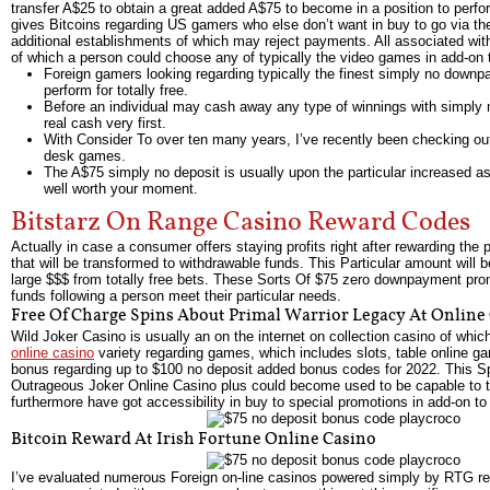
transfer A$25 to obtain a great added A$75 to become in a position to perform
gives Bitcoins regarding US gamers who else don’t want in buy to go via the 
additional establishments of which may reject payments. All associated wi
of which a person could choose any of typically the video games in add-on to
Foreign gamers looking regarding typically the finest simply no downp
perform for totally free.
Before an individual may cash away any type of winnings with simply
real cash very first.
With Consider To over ten many years, I’ve recently been checking ou
desk games.
The A$75 simply no deposit is usually upon the particular increased as
well worth your moment.
Bitstarz On Range Casino Reward Codes
Actually in case a consumer offers staying profits right after rewarding the p
that will be transformed to withdrawable funds. This Particular amount will b
large $$$ from totally free bets. These Sorts Of $75 zero downpayment promo
funds following a person meet their particular needs.
Free Of Charge Spins About Primal Warrior Legacy At Online
Wild Joker Casino is usually an on the internet on collection casino of whi
online casino
variety regarding games, which includes slots, table online g
bonus regarding up to $100 no deposit added bonus codes for 2022. This Spe
Outrageous Joker Online Casino plus could become used to be capable to ta
furthermore have got accessibility in buy to special promotions in add-on to
Bitcoin Reward At Irish Fortune Online Casino
I’ve evaluated numerous Foreign on-line casinos powered simply by RTG rega