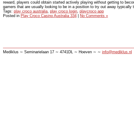
reward, players could obtain started actively playing without getting to be
gamers that are usually looking to be in a position to try out away typically 
Tags:
play croco australia
,
play croco login
,
playcroco app
Posted in
Play Croco Casino Australia 334
|
No Comments »
Mediklus ∼ Seminarielaan 17 ∼ 4741DL ∼ Hoeven ∼ ∼
info@mediklus.nl