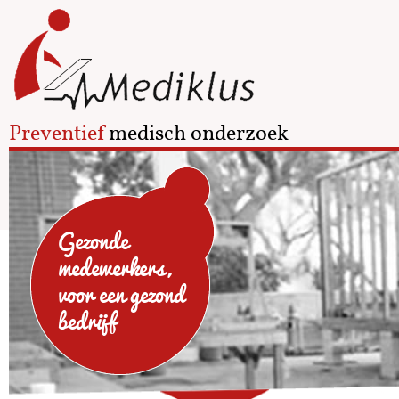
Preventief
medisch onderzoek
Gezonde
medewerkers,
voor een gezond
bedrijf