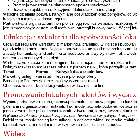
Organizacja wspólnych imprez z lokalnymi stowarzyszeniami.
Promocja wydarzeń na platformach społecznościowych.
Udział w projektach edukacyjnych dolnośląskich instytucji.
Wspólne działania pozwala na wymianę doświadczeń oraz pomysłów, co wpływ
kolejnych inicjatyw w danym rejonie.
Partnerstwa z organizacjami non-profit mogą również wspierać marketing.
jest nieocenionym atutem w długofalowej strategii budowy marki. Więcej inf
Edukacja i szkolenia dla społeczności lok
Organizuj regularne warsztaty z marketingu, brandingu w Polsce i budowan
rękodzieło lub małe firmy. Najlepiej sprawdzają się spotkania praktyczne: 
zasady komunikacji z klientem oraz podstawy analizy wyników. Taka wiedza d
dostępu do podobnych szkoleń.
Warto łączyć zajęcia z mentoringiem, konsultacjami i krótkimi cyklami te
Dobrym rozwiązaniem jest też tabela z planem nauki, która porządkuje tema
Temat
Forma
Korzyść dla uczestników
Marketing usług
warsztat
lepsza promocja oferty
Branding w Polsce
szkolenie
spójny wizerunek marki
Obecność w sieci
konsultacje
większa widoczność online
Promowanie lokalnych talentów i wydarz
Wybieraj artystów z regionu, rezerwuj dla nich miejsce w programie i łącz t
galeriami i organizatorami festiwali. Taki model pozwala budować rozpoznaw
jednocześnie daje publiczności kontakt z twórcami, którzy tworzą charakte
Najlepiej działa prosty układ: zaproszenie twórców do wspólnych kampanii,
Dzięki temu rośnie zasięg komunikacji, a odbiorcy widzą, że marka realnie 
kierunek wzmacnia zaufanie i tworzy trwałe relacje z publicznością.
Wideo: