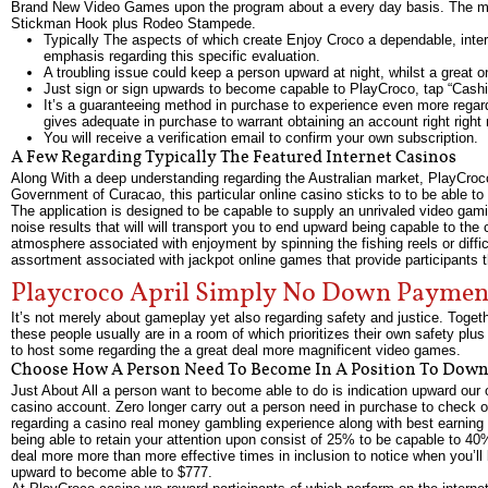
Brand New Video Games upon the program about a every day basis. The mo
Stickman Hook plus Rodeo Stampede.
Typically The aspects of which create Enjoy Croco a dependable, interes
emphasis regarding this specific evaluation.
A troubling issue could keep a person upward at night, whilst a great o
Just sign or sign upwards to become capable to PlayCroco, tap “Cashie
It’s a guaranteeing method in purchase to experience even more regard
gives adequate in purchase to warrant obtaining an account right right
You will receive a verification email to confirm your own subscription.
A Few Regarding Typically The Featured Internet Casinos
Along With a deep understanding regarding the Australian market, PlayCroco 
Government of Curacao, this particular online casino sticks to to be able to 
The application is designed to be capable to supply an unrivaled video gam
noise results that will will transport you to end upward being capable to th
atmosphere associated with enjoyment by spinning the fishing reels or diffic
assortment associated with jackpot online games that provide participants th
Playcroco April Simply No Down Paymen
It’s not merely about gameplay yet also regarding safety and justice. Tog
these people usually are in a room of which prioritizes their own safety plus
to host some regarding the a great deal more magnificent video games.
Choose How A Person Need To Become In A Position To Dow
Just About All a person want to become able to do is indication upward our o
casino account. Zero longer carry out a person need in purchase to check 
regarding a casino real money gambling experience along with best earning
being able to retain your attention upon consist of 25% to be capable to 4
deal more more than more effective times in inclusion to notice when you’ll
upward to become able to $777.