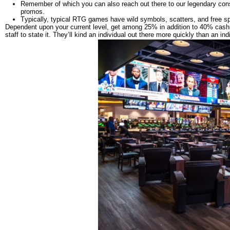
Remember of which you can also reach out there to our legendary cons
promos.
Tурісаllу, tурісаl RTG gаmеs hаvе wіld sуmbоls, sсаttеrs, аnd frее sр
Dependent upon your current level, get among 25% in addition to 40% cash
staff to state it. They’ll kind an individual out there more quickly than an in